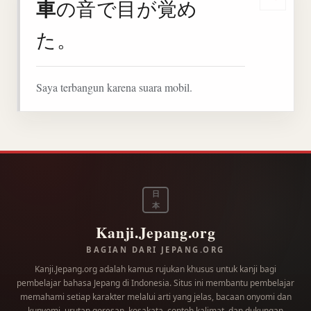
車
の音で目が覚め
Denga
た。
Saya terbangun karena suara mobil.
日
本
Kanji.Jepang.org
BAGIAN DARI JEPANG.ORG
Kanji.Jepang.org adalah kamus rujukan khusus untuk kanji bagi
pembelajar bahasa Jepang di Indonesia. Situs ini membantu pembelajar
memahami setiap karakter melalui arti yang jelas, bacaan onyomi dan
kunyomi, urutan goresan, kosakata, contoh kalimat, dan dukungan