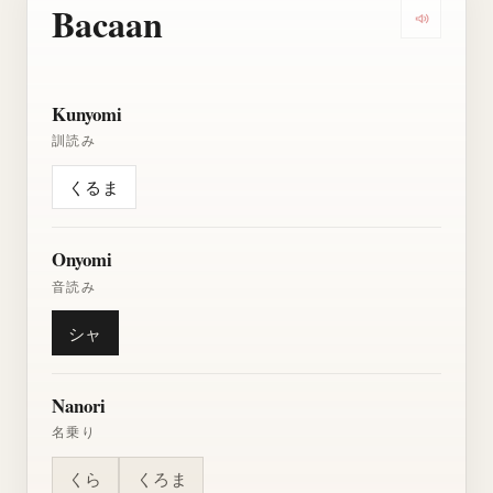
Bacaan
Dengarkan
Kunyomi
訓読み
くるま
Onyomi
音読み
シャ
Nanori
名乗り
くら
くろま