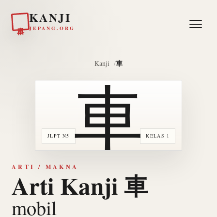
KANJI
日本
JEPANG.ORG
車
Kanji
車
JLPT N5
KELAS 1
ARTI / MAKNA
Arti Kanji 車
mobil