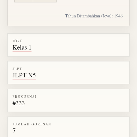
Tahun Ditambahkan (Jōyō): 1946
JŌYŌ
Kelas 1
JLPT
JLPT N5
FREKUENSI
#333
JUMLAH GORESAN
7