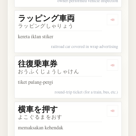
owner-performed vehicle inspection
ラッピング車両
Dengarka
ラッピングしゃりょう
kereta iklan stiker
railroad car covered in wrap advertising
往復乗車券
Dengarka
おうふくじょうしゃけん
tiket pulang-pergi
round-trip ticket (for a train, bus, etc.)
横車を押す
Dengarka
よこぐるまをおす
memaksakan kehendak