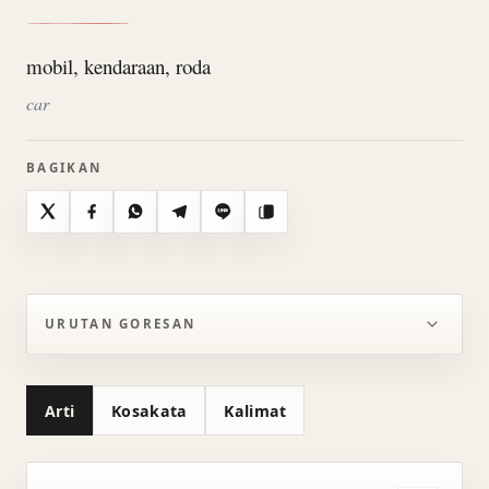
mobil, kendaraan, roda
car
BAGIKAN
X
Facebook
WhatsApp
Telegram
Line
Salin
URUTAN GORESAN
Arti
Kosakata
Kalimat