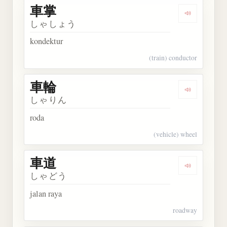
車掌
Dengarkan 
しゃしょう
kondektur
(train) conductor
車輪
Dengarkan 
しゃりん
roda
(vehicle) wheel
車道
Dengarkan 
しゃどう
jalan raya
roadway