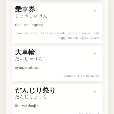
乗車券
Dengarkan
じょうしゃけん
tiket penumpang
basic fare ticket (not valid on limited express trains without
a supplemental express ticket)
大車輪
Dengarkan
だいしゃりん
ayunan raksasa
(gymnastical) giant swing
だんじり祭り
Dengarka
だんじりまつり
festival danjiri
danjiri festival