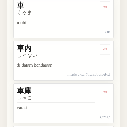
車
Dengarkan 
くるま
mobil
car
車内
Dengarkan 
しゃない
di dalam kendaraan
inside a car (train, bus, etc.)
車庫
Dengarkan 
しゃこ
garasi
garage