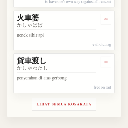
to have one's own way (against all reason)
火車婆
Dengarkan
かしゃばば
nenek sihir api
evil old hag
貨車渡し
Dengarkan
かしゃわたし
penyerahan di atas gerbong
free on rail
LIHAT SEMUA KOSAKATA