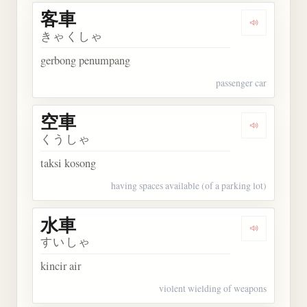
客車
Dengarkan 
きゃくしゃ
gerbong penumpang
passenger car
空車
Dengarkan 
くうしゃ
taksi kosong
having spaces available (of a parking lot)
水車
Dengarkan 
すいしゃ
kincir air
violent wielding of weapons