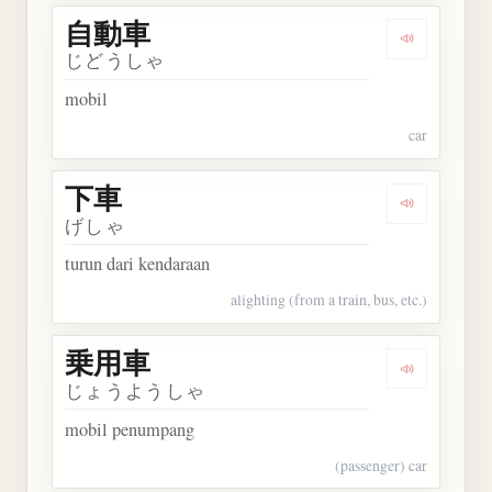
自動車
Dengarkan
じどうしゃ
mobil
car
下車
Dengarkan 
げしゃ
turun dari kendaraan
alighting (from a train, bus, etc.)
乗用車
Dengarkan
じょうようしゃ
mobil penumpang
(passenger) car