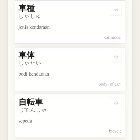
車種
Dengarkan 
しゃしゅ
jenis kendaraan
car model
車体
Dengarkan 
しゃたい
bodi kendaraan
body (of car)
自転車
Dengarkan
じてんしゃ
sepeda
bicycle