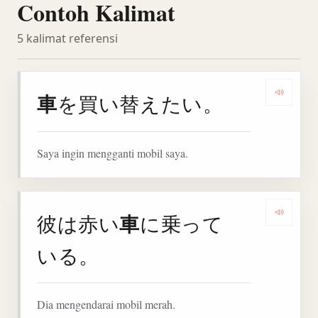
Contoh Kalimat
5 kalimat referensi
車
を買い替えたい。
Denga
Saya ingin mengganti mobil saya.
車
彼は赤い
に乗って
Denga
いる。
Dia mengendarai mobil merah.