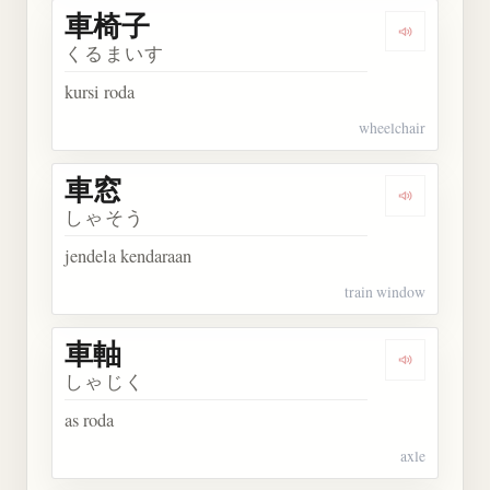
車椅子
Dengarkan
くるまいす
kursi roda
wheelchair
車窓
Dengarkan 
しゃそう
jendela kendaraan
train window
車軸
Dengarkan 
しゃじく
as roda
axle