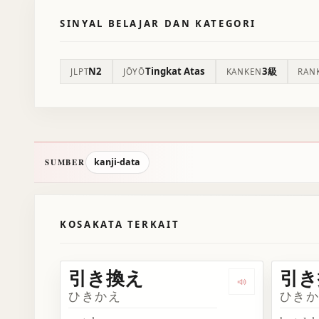
SINYAL BELAJAR DAN KATEGORI
N2
Tingkat Atas
3級
JLPT
JŌYŌ
KANKEN
RAN
kanji-data
SUMBER
KOSAKATA TERKAIT
引き換え
引き
Dengarkan 引
ひきかえ
ひき