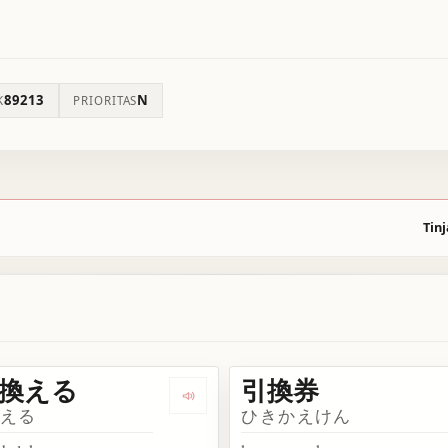
89213
N
K
PRIORITAS
Tinj
換える
引換券
き換え
Dengarkan 引き換える
かえる
ひきかえけん