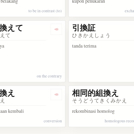
 belakang
kupon penukaran
to be in contrast (to)
excha
換えて
引換証
 置換可能引数データ
Dengarkan 引き換えて
かえて
ひきかえしょう
nya
tanda terima
on the contrary
換え
相同的組換え
い換え
Dengarkan 借り換え
かえ
そうどうてきくみかえ
aan kembali
rekombinasi homolog
conversion
homologous reco