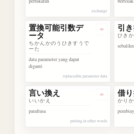
pertukaran
bertolak
exchange
置換可能引数デ
引き
Dengarkan
ータ
ひき
ちかんかのうひきすうで
sebalik
ーた
data parameter yang dapat
diganti
replaceable parameter data
言い換え
借り
Dengarkan 言
いいかえ
かり
parafrasa
pembiay
putting in other words