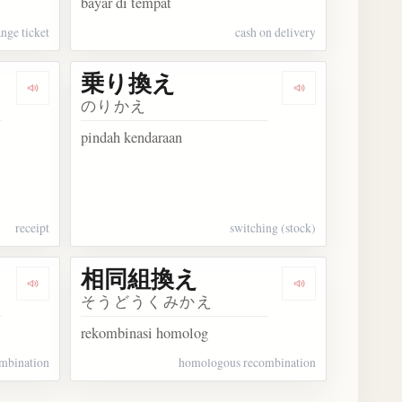
bayar di tempat
nge ticket
cash on delivery
乗り換え
Dengarkan 引換証
Dengarkan 乗
のりかえ
pindah kendaraan
receipt
switching (stock)
相同組換え
Dengarkan 相同的組換え
Dengarkan 相
そうどうくみかえ
rekombinasi homolog
mbination
homologous recombination