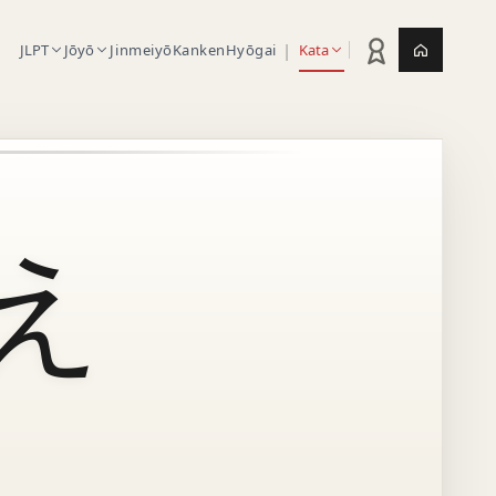
|
JLPT
Jōyō
Jinmeiyō
Kanken
Hyōgai
Kata
Statistik latihan
Jepang.or
え