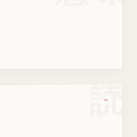
読
Dengarkan k