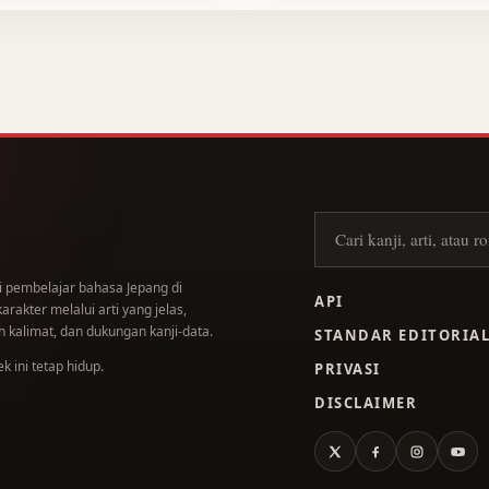
Cari kanji
i pembelajar bahasa Jepang di
API
akter melalui arti yang jelas,
 kalimat, dan dukungan kanji-data.
STANDAR EDITORIA
 ini tetap hidup.
PRIVASI
DISCLAIMER
X
Facebook
Instagram
You