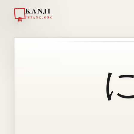
KANJI
日本
JEPANG.ORG