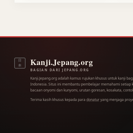
Kanji.Jepang.org
日
本
BAGIAN DARI JEPANG.ORG
Kanji.Jepang.org adalah kamus rujukan khusus untuk kanji bag
Indonesia. Situs ini membantu pembelajar memahami setiap kar
bacaan onyomi dan kunyomi, urutan goresan, kosakata, contoh
Terima kasih khusus kepada para
donatur
yang menjaga proyek