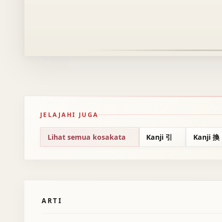
JELAJAHI JUGA
Lihat semua kosakata
Kanji 引
Kanji 換
ARTI