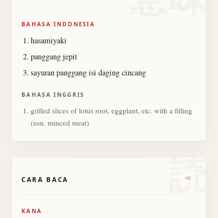
BAHASA INDONESIA
hasamiyaki
panggang jepit
sayuran panggang isi daging cincang
BAHASA INGGRIS
grilled slices of lotus root, eggplant, etc. with a filling
(usu. minced meat)
読
CARA BACA
Dengark
KANA