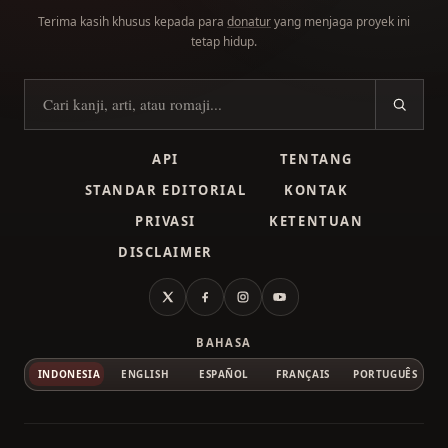
Terima kasih khusus kepada para
donatur
yang menjaga proyek ini
tetap hidup.
Cari kanji
API
TENTANG
STANDAR EDITORIAL
KONTAK
PRIVASI
KETENTUAN
DISCLAIMER
X
Facebook
Instagram
YouTube
BAHASA
INDONESIA
ENGLISH
ESPAÑOL
FRANÇAIS
PORTUGUÊS