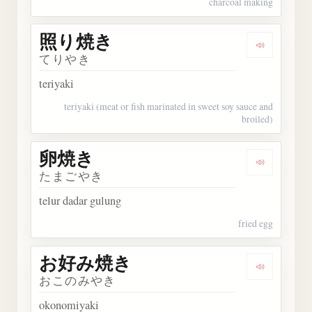
charcoal making
照り焼き
Dengark
てりやき
teriyaki
teriyaki (meat or fish marinated in sweet soy sauce and
broiled)
卵焼き
Dengarka
たまごやき
telur dadar gulung
fried egg
お好み焼き
Dengark
おこのみやき
okonomiyaki