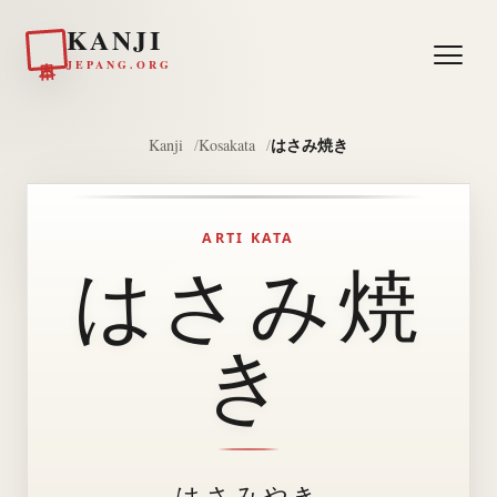
KANJI
日本
JEPANG.ORG
はさみ焼き
Kanji
Kosakata
ARTI KATA
はさみ焼
き
はさみやき