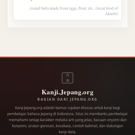
round balls made from eggs, flour, etc., (local food of
Akashi)
日
本
Kanji.Jepang.org
BAGIAN DARI JEPANG.ORG
Kanji.Jepang.org adalah kamus rujukan khusus untuk kanji bagi
pembelajar bahasa Jepang di Indonesia. Situs ini membantu pembelajar
memahami setiap karakter melalui arti yang jelas, bacaan onyomi dan
kunyomi, urutan goresan, kosakata, contoh kalimat, dan dukungan
kanji-data.