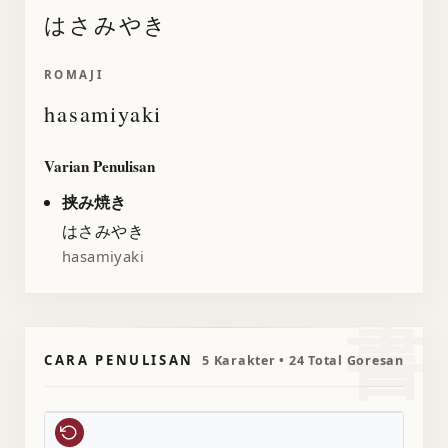
はさみやき
ROMAJI
hasamiyaki
Varian Penulisan
挟み焼き
はさみやき
hasamiyaki
書
CARA PENULISAN
5 Karakter • 24 Total Goresan