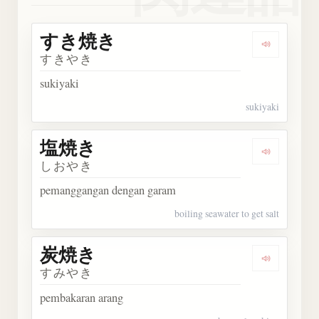
すき焼き
Dengark
すきやき
sukiyaki
sukiyaki
塩焼き
Dengarka
しおやき
pemanggangan dengan garam
boiling seawater to get salt
炭焼き
Dengarka
すみやき
pembakaran arang