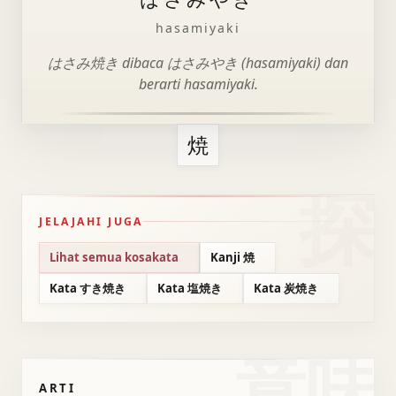
hasamiyaki
はさみ焼き dibaca はさみやき (hasamiyaki) dan
berarti hasamiyaki.
焼
JELAJAHI JUGA
Lihat semua kosakata
Kanji 焼
Kata すき焼き
Kata 塩焼き
Kata 炭焼き
意味
ARTI