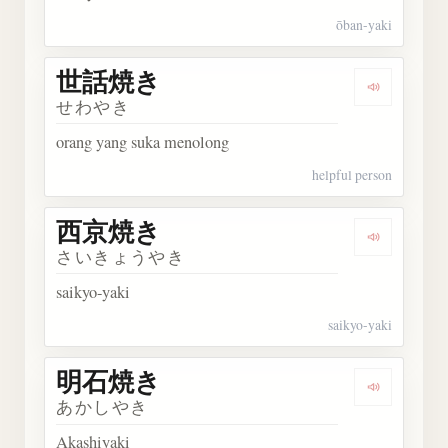
ōban-yaki
世話焼き
Dengark
せわやき
orang yang suka menolong
helpful person
西京焼き
Dengark
さいきょうやき
saikyo-yaki
saikyo-yaki
明石焼き
Dengark
あかしやき
Akashiyaki