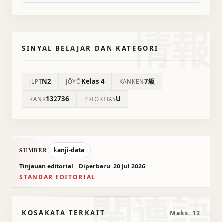
情報
SINYAL BELAJAR DAN KATEGORI
N2
Kelas 4
7級
JLPT
JŌYŌ
KANKEN
132736
U
RANK
PRIORITAS
kanji-data
SUMBER
Tinjauan editorial
Diperbarui 20 Jul 2026
STANDAR EDITORIAL
関連語
KOSAKATA TERKAIT
Maks. 12