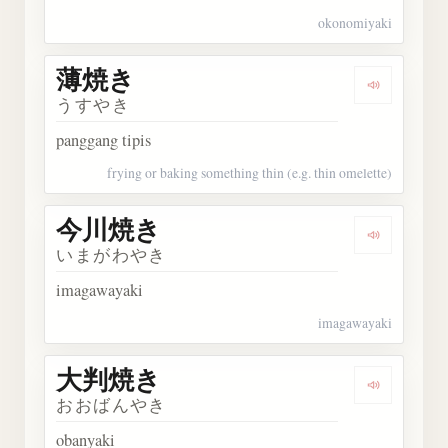
okonomiyaki
薄焼き
Dengarka
うすやき
panggang tipis
frying or baking something thin (e.g. thin omelette)
今川焼き
Dengark
いまがわやき
imagawayaki
imagawayaki
大判焼き
Dengark
おおばんやき
obanyaki