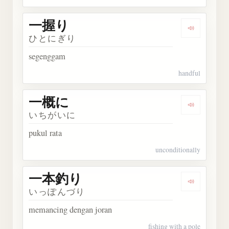
一握り
Dengarka
ひとにぎり
segenggam
handful
一概に
Dengarka
いちがいに
pukul rata
unconditionally
一本釣り
Dengark
いっぽんづり
memancing dengan joran
fishing with a pole