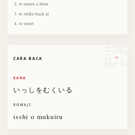
to return a blow
to strike back at
to retort
読
CARA BACA
Dengark
KANA
いっしをむくいる
ROMAJI
isshi o mukuiru