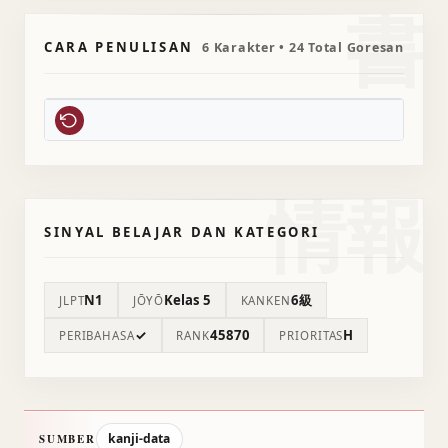
書
CARA PENULISAN
6 Karakter • 24 Total Goresan
情報
SINYAL BELAJAR DAN KATEGORI
N1
Kelas 5
6級
JLPT
JŌYŌ
KANKEN
✓
45870
H
PERIBAHASA
RANK
PRIORITAS
kanji-data
SUMBER