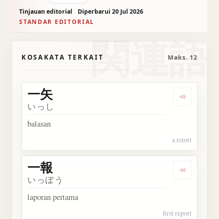
Tinjauan editorial
Diperbarui 20 Jul 2026
STANDAR EDITORIAL
関連語
KOSAKATA TERKAIT
Maks. 12
一矢
Dengarka
いっし
balasan
a retort
一報
Dengarka
いっぽう
laporan pertama
first report