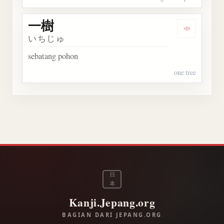
一樹
Dengarka
いちじゅ
sebatang pohon
one tree
日
本
Kanji.Jepang.org
BAGIAN DARI JEPANG.ORG