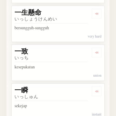
一生懸命
Dengark
いっしょうけんめい
bersungguh-sungguh
very hard
一致
Dengarka
いっち
kesepakatan
union
一瞬
Dengarka
いっしゅん
sekejap
instant