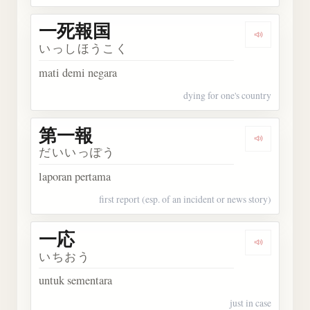
一死報国
Dengark
いっしほうこく
mati demi negara
dying for one's country
第一報
Dengarka
だいいっぽう
laporan pertama
first report (esp. of an incident or news story)
一応
Dengarka
いちおう
untuk sementara
just in case