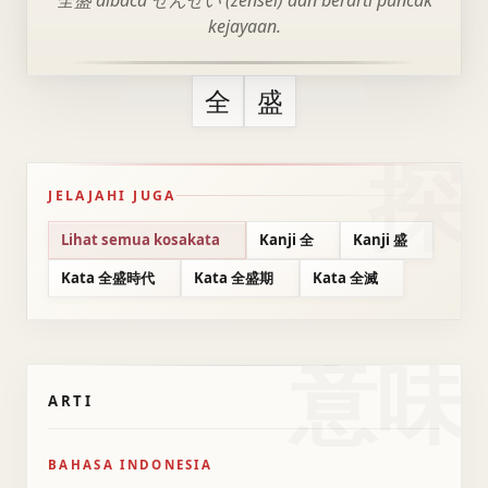
全盛 dibaca ぜんせい (zensei) dan berarti puncak
kejayaan.
全
盛
JELAJAHI JUGA
Lihat semua kosakata
Kanji 全
Kanji 盛
Kata 全盛時代
Kata 全盛期
Kata 全滅
意味
ARTI
BAHASA INDONESIA