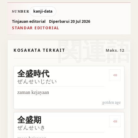
kanji-data
SUMBER
Tinjauan editorial
Diperbarui 20 Jul 2026
STANDAR EDITORIAL
関連語
KOSAKATA TERKAIT
Maks. 12
全盛時代
Dengark
ぜんせいじだい
zaman kejayaan
golden age
全盛期
Dengarka
ぜんせいき