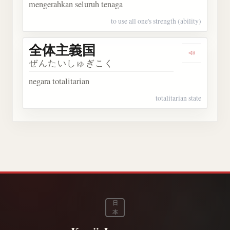
mengerahkan seluruh tenaga
to use all one's strength (ability)
全体主義国
Dengark
ぜんたいしゅぎこく
negara totalitarian
totalitarian state
日
本