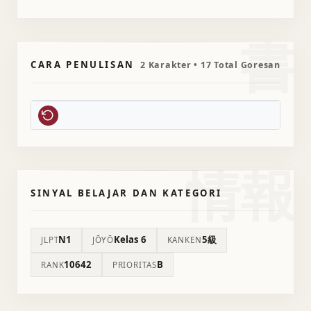
書
CARA PENULISAN
2 Karakter • 17 Total Goresan
情報
SINYAL BELAJAR DAN KATEGORI
N1
Kelas 6
5級
JLPT
JŌYŌ
KANKEN
10642
B
RANK
PRIORITAS