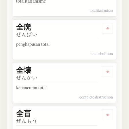
totalitarianisme
totalitarianism
全廃
Dengarka
ぜんぱい
penghapusan total
total abolition
全壊
Dengarka
ぜんかい
kehancuran total
complete destruction
全盲
Dengarka
ぜんもう