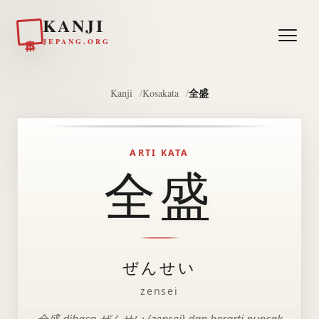
KANJI
日本
JEPANG.ORG
全盛
Kanji
Kosakata
ARTI KATA
全盛
ぜんせい
zensei