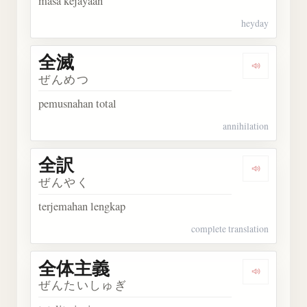
masa kejayaan
heyday
全滅
Dengarka
ぜんめつ
pemusnahan total
annihilation
全訳
Dengarka
ぜんやく
terjemahan lengkap
complete translation
全体主義
Dengark
ぜんたいしゅぎ