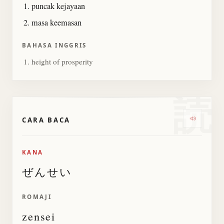
puncak kejayaan
masa keemasan
BAHASA INGGRIS
height of prosperity
読
CARA BACA
Dengarka
KANA
ぜんせい
ROMAJI
zensei