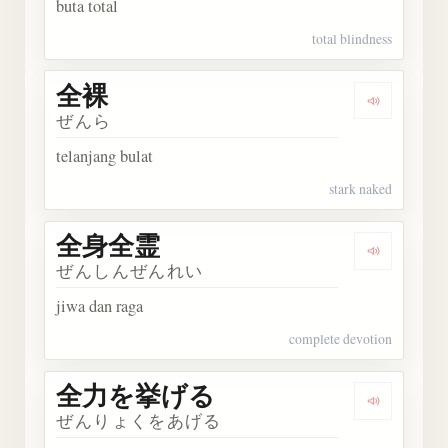
buta total
total blindness
全裸
Dengarka
ぜんら
telanjang bulat
stark naked
全身全霊
Dengark
ぜんしんぜんれい
jiwa dan raga
complete devotion
全力を挙げる
Dengark
ぜんりょくをあげる