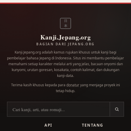
日
本
Kanji.Jepang.org
BAGIAN DARI JEPANG.ORG
Kanji.Jepang.org adalah kamus rujukan khusus untuk kanji bagi
pembelajar bahasa Jepang di Indonesia. Situs ini membantu pembelajar
memahami setiap karakter melalui arti yang jelas, bacaan onyomi dan
kunyomi, urutan goresan, kosakata, contoh kalimat, dan dukungan
kanji-data.
Terima kasih khusus kepada para
donatur
yang menjaga proyek ini
tetap hidup.
Cari kanji
API
TENTANG