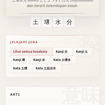
土壌水分 dibaca どじょうすいぶん (dojousuibun)
dan berarti kelembapan tanah.
土
壌
水
分
JELAJAHI JUGA
Lihat semua kosakata
Kanji 分
Kanji 土
Kanji 壌
Kanji 水
Kata 土壌水
Kata 土壌
Kata 土佐水木
意味
ARTI