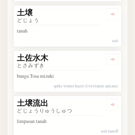
土壌
Dengarka
どじょう
tanah
soil
土佐水木
Dengark
とさみずき
bunga Tosa mizuki
spike winter hazel (Corylopsis spicata)
土壌流出
Dengark
どじょうりゅうしゅつ
limpasan tanah
soil runoff