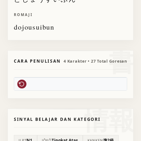
ROMAJI
dojousuibun
書
CARA PENULISAN
4 Karakter • 27 Total Goresan
情報
SINYAL BELAJAR DAN KATEGORI
N1
Tingkat Atas
準2級
JLPT
JŌYŌ
KANKEN