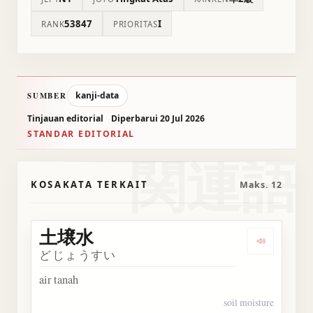
53847
I
RANK
PRIORITAS
kanji-data
SUMBER
Tinjauan editorial
Diperbarui 20 Jul 2026
STANDAR EDITORIAL
関連語
KOSAKATA TERKAIT
Maks. 12
土壌水
Dengarka
どじょうすい
air tanah
soil moisture