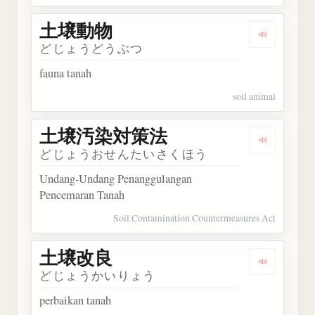
土壌動物
Dengark
どじょうどうぶつ
fauna tanah
soil animal
土壌汚染対策法
Dengark
どじょうおせんたいさくほう
Undang-Undang Penanggulangan
Pencemaran Tanah
Soil Contamination Countermeasures Act
土壌改良
Dengark
どじょうかいりょう
perbaikan tanah