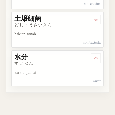
soil erosion
土壌細菌
Dengark
どじょうさいきん
bakteri tanah
soil bacteria
水分
Dengarka
すいぶん
kandungan air
water