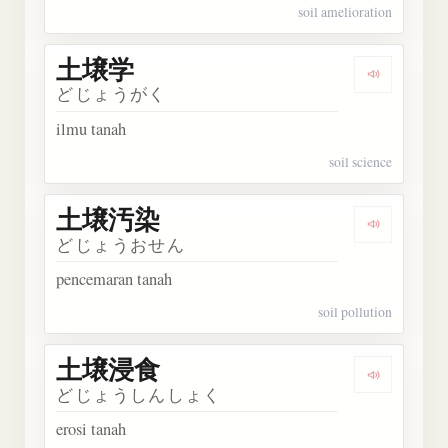
soil amelioration
土壌学
Dengarka
どじょうがく
ilmu tanah
soil science
土壌汚染
Dengark
どじょうおせん
pencemaran tanah
soil pollution
土壌浸食
Dengark
どじょうしんしょく
erosi tanah