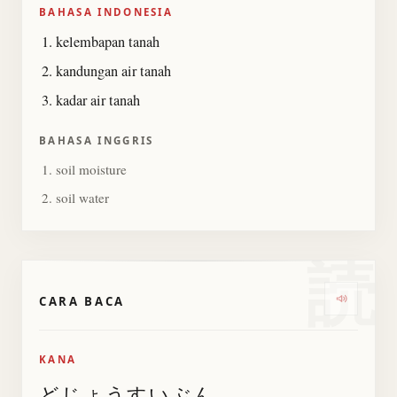
BAHASA INDONESIA
kelembapan tanah
kandungan air tanah
kadar air tanah
BAHASA INGGRIS
soil moisture
soil water
読
CARA BACA
Dengark
KANA
どじょうすいぶん