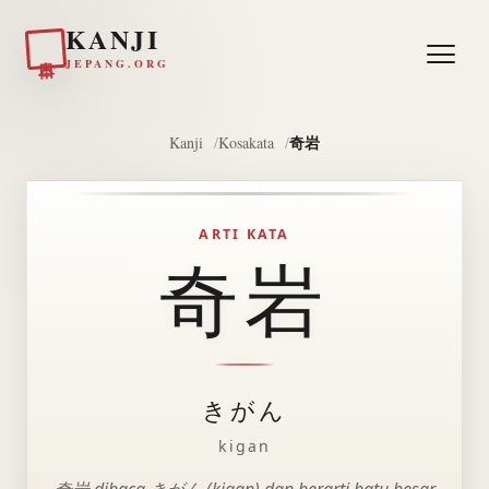
KANJI
日本
JEPANG.ORG
奇岩
Kanji
Kosakata
ARTI KATA
奇岩
きがん
kigan