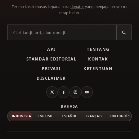
Terima kasih khusus kepada para
donatur
yang menjaga proyek ini
tetap hidup.
Cari kanji
API
TENTANG
STANDAR EDITORIAL
KONTAK
PRIVASI
KETENTUAN
DISCLAIMER
X
Facebook
Instagram
YouTube
BAHASA
INDONESIA
ENGLISH
ESPAÑOL
FRANÇAIS
PORTUGUÊS