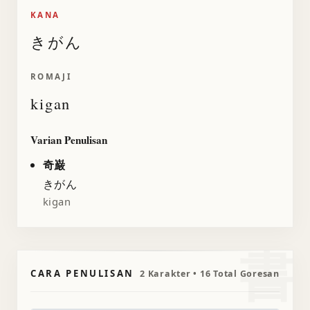
KANA
きがん
ROMAJI
kigan
Varian Penulisan
奇巌
きがん
kigan
書
CARA PENULISAN
2 Karakter • 16 Total Goresan