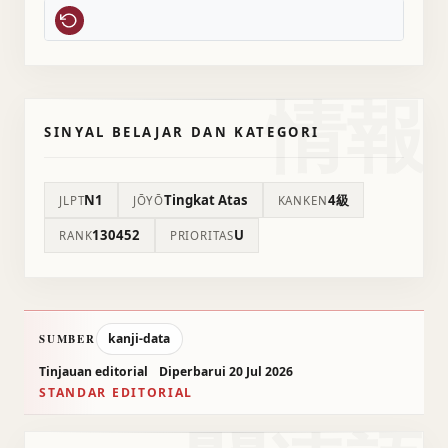
情報
SINYAL BELAJAR DAN KATEGORI
N1
Tingkat Atas
4級
JLPT
JŌYŌ
KANKEN
130452
U
RANK
PRIORITAS
kanji-data
SUMBER
Tinjauan editorial
Diperbarui 20 Jul 2026
STANDAR EDITORIAL