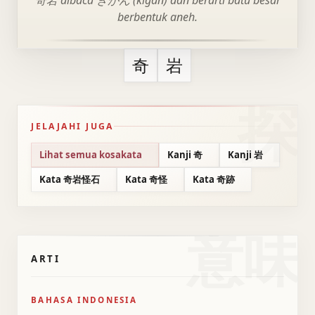
奇岩 dibaca きがん (kigan) dan berarti batu besar
berbentuk aneh.
奇
岩
JELAJAHI JUGA
Lihat semua kosakata
Kanji 奇
Kanji 岩
Kata 奇岩怪石
Kata 奇怪
Kata 奇跡
意味
ARTI
BAHASA INDONESIA