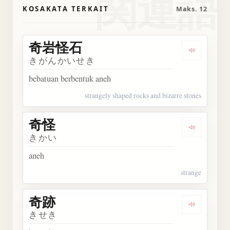
関連語
KOSAKATA TERKAIT
Maks. 12
奇岩怪石
Dengark
きがんかいせき
bebatuan berbentuk aneh
strangely shaped rocks and bizarre stones
奇怪
Dengarka
きかい
aneh
strange
奇跡
Dengarka
きせき