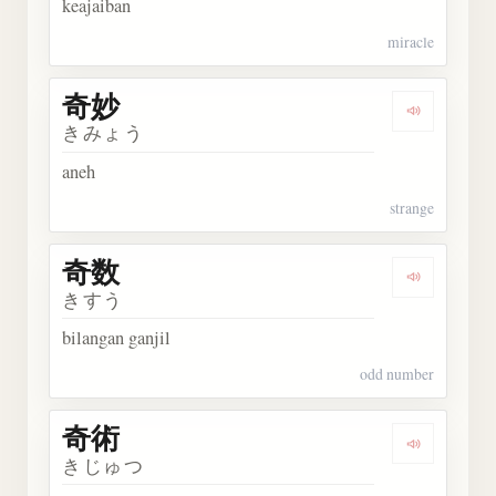
keajaiban
miracle
奇妙
Dengarka
きみょう
aneh
strange
奇数
Dengarka
きすう
bilangan ganjil
odd number
奇術
Dengarka
きじゅつ