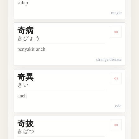
sulap
magic
奇病
Dengarka
きびょう
penyakit aneh
strange disease
奇異
Dengarka
きい
aneh
odd
奇抜
Dengarka
きばつ