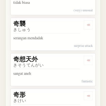
tidak biasa
(very) unusual
奇襲
Dengarka
きしゅう
serangan mendadak
surprise attack
奇想天外
Dengark
きそうてんがい
sangat aneh
fantastic
奇形
Dengarka
きけい