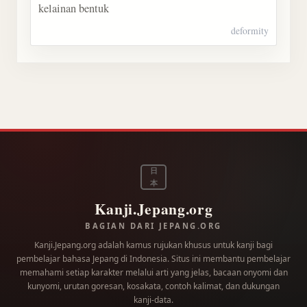
kelainan bentuk
deformity
日
本
Kanji.Jepang.org
BAGIAN DARI JEPANG.ORG
Kanji.Jepang.org adalah kamus rujukan khusus untuk kanji bagi
pembelajar bahasa Jepang di Indonesia. Situs ini membantu pembelajar
memahami setiap karakter melalui arti yang jelas, bacaan onyomi dan
kunyomi, urutan goresan, kosakata, contoh kalimat, dan dukungan
kanji-data.