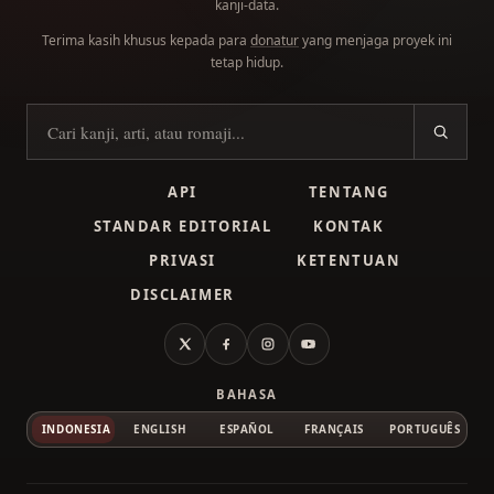
kanji-data.
Terima kasih khusus kepada para
donatur
yang menjaga proyek ini
tetap hidup.
Cari kanji
API
TENTANG
STANDAR EDITORIAL
KONTAK
PRIVASI
KETENTUAN
DISCLAIMER
X
Facebook
Instagram
YouTube
BAHASA
INDONESIA
ENGLISH
ESPAÑOL
FRANÇAIS
PORTUGUÊS