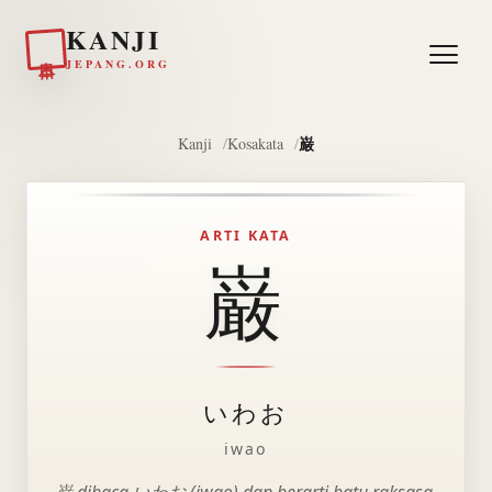
KANJI
日本
JEPANG.ORG
巌
Kanji
Kosakata
ARTI KATA
巌
いわお
iwao