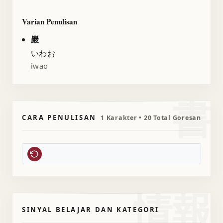
Varian Penulisan
巖
いわお
iwao
書
CARA PENULISAN
1 Karakter • 20 Total Goresan
情報
SINYAL BELAJAR DAN KATEGORI