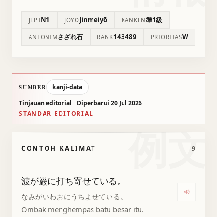
N1
Jinmeiyō
準1級
JLPT
JŌYŌ
KANKEN
さざれ石
143489
W
ANTONIM
RANK
PRIORITAS
kanji-data
SUMBER
Tinjauan editorial
Diperbarui 20 Jul 2026
STANDAR EDITORIAL
例文
CONTOH KALIMAT
9
波が巌に打ち寄せている。
Dengar
なみがいわおにうちよせている。
Ombak menghempas batu besar itu.