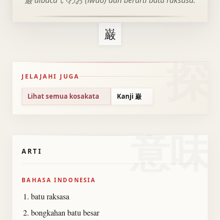
巌 dibaca いわお (iwao) dan berarti batu raksasa.
巌
JELAJAHI JUGA
Lihat semua kosakata
Kanji 巌
意味
ARTI
BAHASA INDONESIA
batu raksasa
bongkahan batu besar