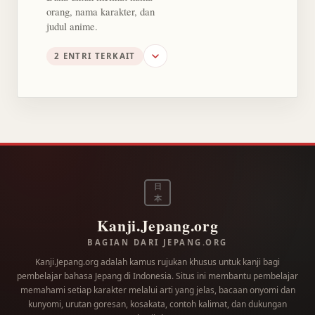
orang, nama karakter, dan
judul anime.
2 ENTRI TERKAIT
日
本
Kanji.Jepang.org
BAGIAN DARI JEPANG.ORG
Kanji.Jepang.org adalah kamus rujukan khusus untuk kanji bagi
pembelajar bahasa Jepang di Indonesia. Situs ini membantu pembelajar
memahami setiap karakter melalui arti yang jelas, bacaan onyomi dan
kunyomi, urutan goresan, kosakata, contoh kalimat, dan dukungan