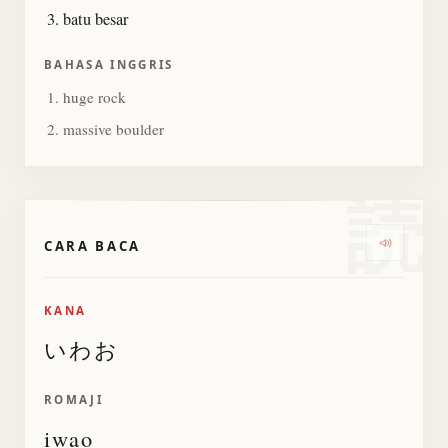
batu besar
BAHASA INGGRIS
huge rock
massive boulder
読
CARA BACA
Dengarka
KANA
いわお
ROMAJI
iwao