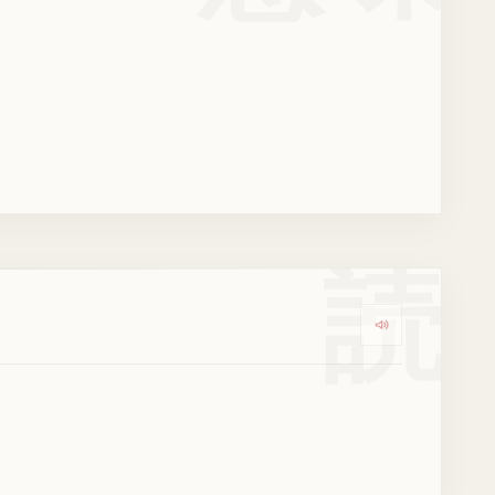
読
Dengarkan ko