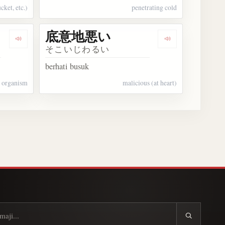
cket, etc.)
penetrating cold
底意地悪い
Dengarkan 底生生物
Dengarkan 底
そこいじわるい
berhati busuk
c organism
malicious (at heart)