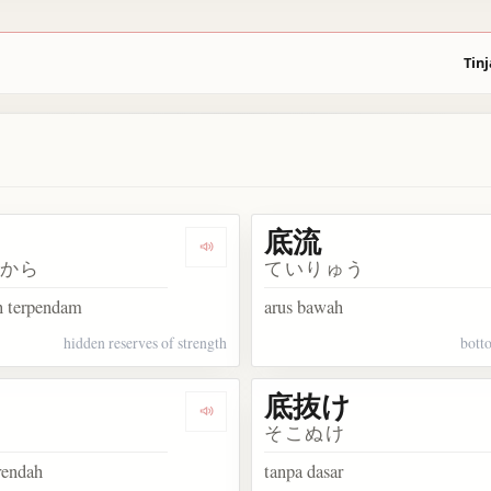
Tinj
底流
Dengarkan 底力
ぢから
ていりゅう
n terpendam
arus bawah
hidden reserves of strength
bott
底抜け
Dengarkan 底値
ね
そこぬけ
rendah
tanpa dasar