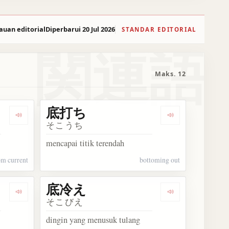
auan editorial
Diperbarui 20 Jul 2026
STANDAR EDITORIAL
関連語
Maks. 12
底打ち
Dengarkan 底流
Dengarkan 底打
そこうち
mencapai titik terendah
om current
bottoming out
底冷え
Dengarkan 底抜け
Dengarkan 底冷
そこびえ
dingin yang menusuk tulang