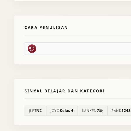
CARA PENULISAN
SINYAL BELAJAR DAN KATEGORI
N2
Kelas 4
7級
1243
JLPT
JŌYŌ
KANKEN
RANK