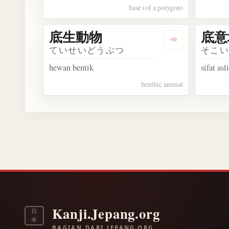
base (of a polygon)
底生動物
底意
Dengarkan 底
ていせいどうぶつ
そこ
hewan bentik
sifat asli
benthic animal
Kanji.Jepang.org
日
本
BAGIAN DARI JEPANG.ORG