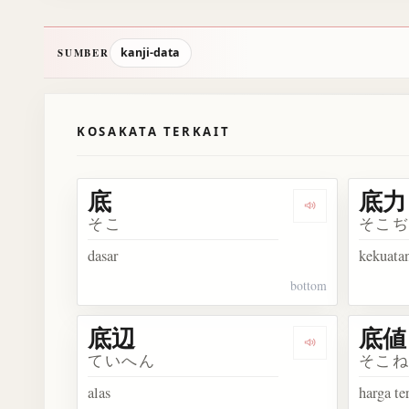
kanji-data
SUMBER
KOSAKATA TERKAIT
底
底力
Dengarkan 底
そこ
そこ
dasar
kekuata
bottom
底辺
底値
Dengarkan 底辺
ていへん
そこ
alas
harga te