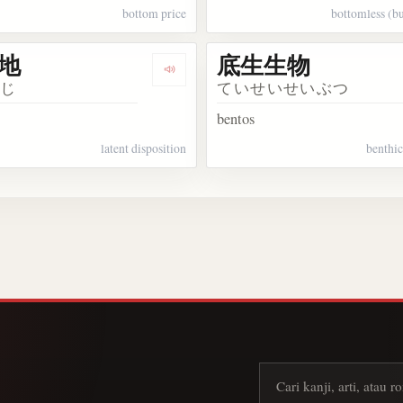
bottom price
bottomless (bu
地
底生生物
生動物
Dengarkan 底意地
いじ
ていせいせいぶつ
bentos
latent disposition
benthi
Cari kanji