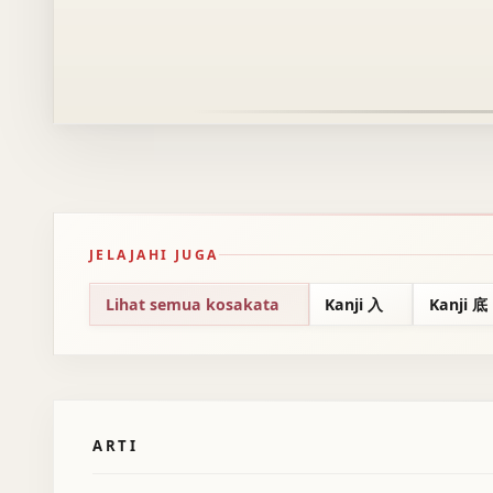
JELAJAHI JUGA
Lihat semua kosakata
Kanji 入
Kanji 底
ARTI