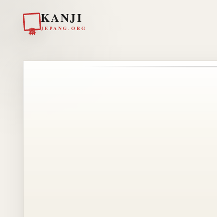
KANJI
日本
JEPANG.ORG