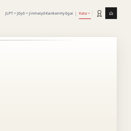
|
JLPT
Jōyō
Jinmeiyō
Kanken
Hyōgai
Kata
Statistik latihan
Jepang.or