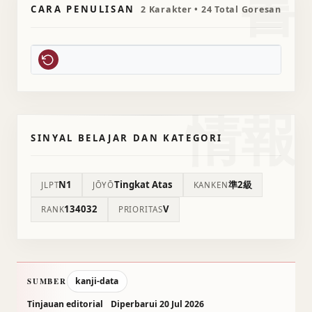
書
CARA PENULISAN
2 Karakter • 24 Total Goresan
情報
SINYAL BELAJAR DAN KATEGORI
N1
Tingkat Atas
準2級
JLPT
JŌYŌ
KANKEN
134032
V
RANK
PRIORITAS
kanji-data
SUMBER
Tinjauan editorial
Diperbarui 20 Jul 2026