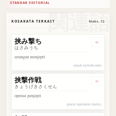
STANDAR EDITORIAL
関連語
KOSAKATA TERKAIT
Maks. 12
挟み撃ち
Dengark
はさみうち
serangan menjepit
attack on both sides
挟撃作戦
Dengark
きょうげきさくせん
operasi penjepit
pincer operation (tactic)