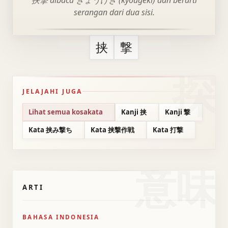
挟撃 dibaca きょうげき (kyougeki) dan berarti
serangan dari dua sisi.
挟
撃
JELAJAHI JUGA
Lihat semua kosakata
Kanji 挟
Kanji 撃
Kata 挟み撃ち
Kata 挟撃作戦
Kata 打撃
意味
ARTI
BAHASA INDONESIA