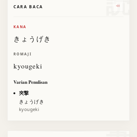
読
CARA BACA
Dengarka
KANA
きょうげき
ROMAJI
kyougeki
Varian Penulisan
夾撃
きょうげき
kyougeki