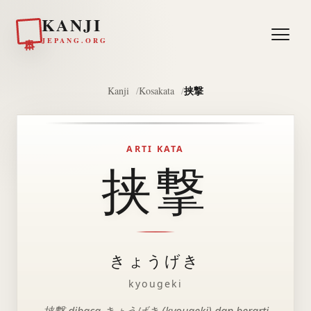
KANJI
日本
JEPANG.ORG
挟撃
Kanji
Kosakata
ARTI KATA
挟撃
きょうげき
kyougeki