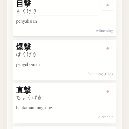
目撃
Dengarka
もくげき
penyaksian
witnessing
爆撃
Dengarka
ばくげき
pengeboman
bombing (raid)
直撃
Dengarka
ちょくげき
hantaman langsung
direct hit