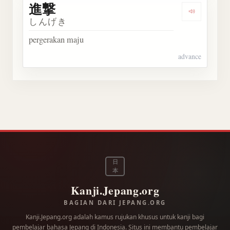
進撃
Dengarka
しんげき
pergerakan maju
advance
日
本
Kanji.Jepang.org
BAGIAN DARI JEPANG.ORG
Kanji.Jepang.org adalah kamus rujukan khusus untuk kanji bagi
pembelajar bahasa Jepang di Indonesia. Situs ini membantu pembelajar