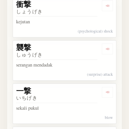
衝撃
Dengarka
しょうげき
kejutan
(psychological) shock
襲撃
Dengarka
しゅうげき
serangan mendadak
(surprise) attack
一撃
Dengarka
いちげき
sekali pukul
blow