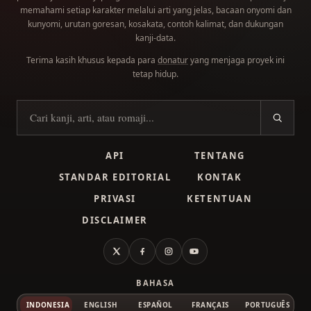
memahami setiap karakter melalui arti yang jelas, bacaan onyomi dan
kunyomi, urutan goresan, kosakata, contoh kalimat, dan dukungan
kanji-data.
Terima kasih khusus kepada para
donatur
yang menjaga proyek ini
tetap hidup.
Cari kanji
API
TENTANG
STANDAR EDITORIAL
KONTAK
PRIVASI
KETENTUAN
DISCLAIMER
X
Facebook
Instagram
YouTube
BAHASA
INDONESIA
ENGLISH
ESPAÑOL
FRANÇAIS
PORTUGUÊS