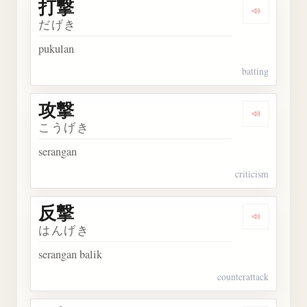
打撃
Dengarka
だげき
pukulan
batting
攻撃
Dengarka
こうげき
serangan
criticism
反撃
Dengarka
はんげき
serangan balik
counterattack