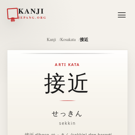
KANJI
日本
JEPANG.ORG
接近
Kanji
Kosakata
ARTI KATA
接近
せっきん
sekkin