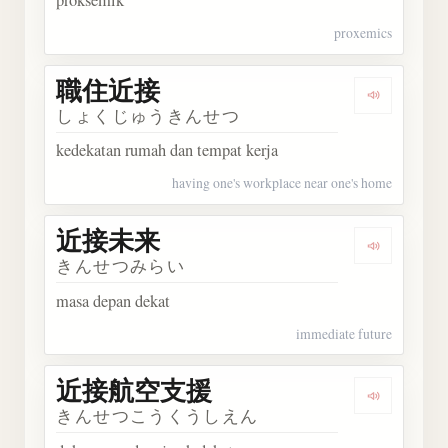
proksemik
proxemics
職住近接
Dengark
しょくじゅうきんせつ
kedekatan rumah dan tempat kerja
having one's workplace near one's home
近接未来
Dengark
きんせつみらい
masa depan dekat
immediate future
近接航空支援
Dengark
きんせつこうくうしえん