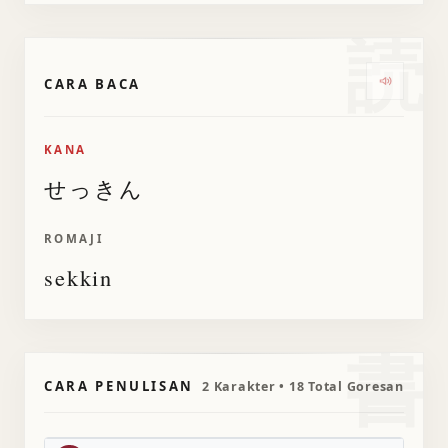
読
CARA BACA
Dengarka
KANA
せっきん
ROMAJI
sekkin
書
CARA PENULISAN
2 Karakter • 18 Total Goresan