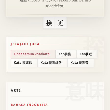
接近 dibaca せっきん (sekkin) dan berarti
mendekat.
接
近
JELAJAHI JUGA
Lihat semua kosakata
Kanji 接
Kanji 近
Kata 接近戦
Kata 接近経路
Kata 接近音
意味
ARTI
BAHASA INDONESIA