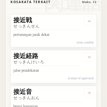
関連語
KOSAKATA TERKAIT
Maks. 12
接近戦
Dengarka
せっきんせん
pertarungan jarak dekat
close combat
接近経路
Dengark
せっきんけいろ
jalur pendekatan
avenue of approach
接近音
Dengarka
せっきんおん
bunyi hampiran