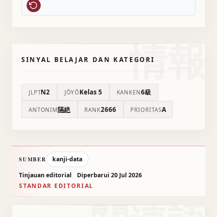
情報
SINYAL BELAJAR DAN KATEGORI
N2
Kelas 5
6級
JLPT
JŌYŌ
KANKEN
隔絶
2666
A
ANTONIM
RANK
PRIORITAS
kanji-data
SUMBER
Tinjauan editorial
Diperbarui 20 Jul 2026
STANDAR EDITORIAL