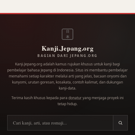
日
本
Kanji.Jepang.org
BAGIAN DARI JEPANG.ORG
Kanji.Jepang.org adalah kamus rujukan khusus untuk kanji bagi
pembelajar bahasa Jepang di Indonesia. Situs ini membantu pembelajar
memahami setiap karakter melalui arti yang jelas, bacaan onyomi dan
kunyomi, urutan goresan, kosakata, contoh kalimat, dan dukungan
kanji-data.
Terima kasih khusus kepada para
donatur
yang menjaga proyek ini
tetap hidup.
Cari kanji