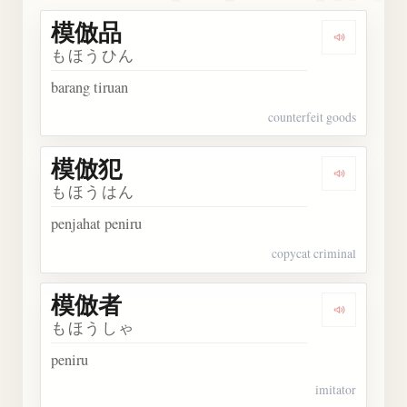
模倣品
Dengarka
もほうひん
barang tiruan
counterfeit goods
模倣犯
Dengarka
もほうはん
penjahat peniru
copycat criminal
模倣者
Dengarka
もほうしゃ
peniru
imitator