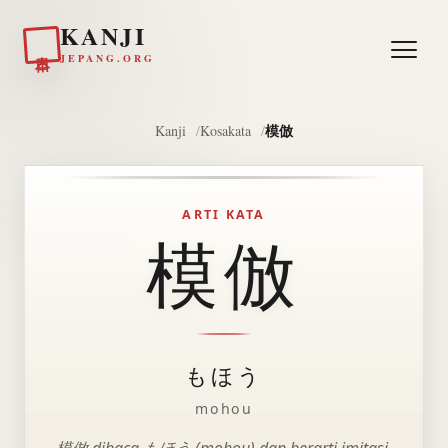
KANJI
日本
JEPANG.ORG
模倣
Kanji
Kosakata
ARTI KATA
模倣
もほう
mohou