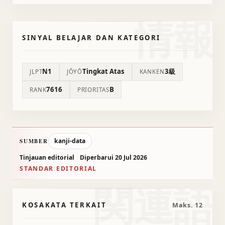
情報
SINYAL BELAJAR DAN KATEGORI
N1
Tingkat Atas
3級
JLPT
JŌYŌ
KANKEN
7616
B
RANK
PRIORITAS
kanji-data
SUMBER
Tinjauan editorial
Diperbarui 20 Jul 2026
STANDAR EDITORIAL
関連語
KOSAKATA TERKAIT
Maks. 12