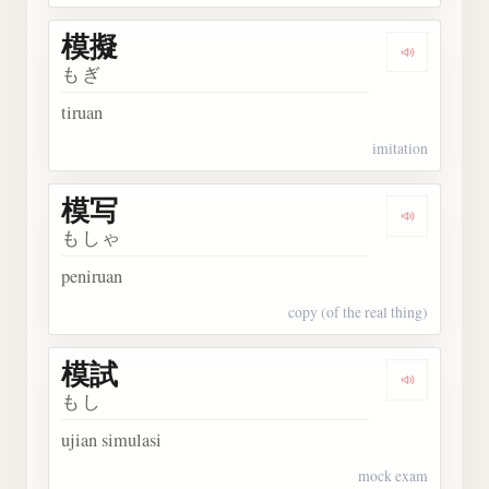
模擬
Dengarka
もぎ
tiruan
imitation
模写
Dengarka
もしゃ
peniruan
copy (of the real thing)
模試
Dengarka
もし
ujian simulasi
mock exam