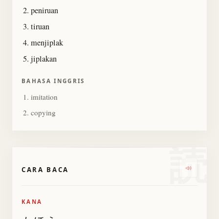
peniruan
tiruan
menjiplak
jiplakan
BAHASA INGGRIS
imitation
copying
読
CARA BACA
Dengarka
KANA