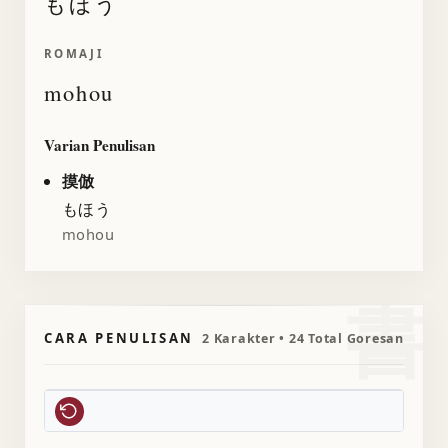
もほう
ROMAJI
mohou
Varian Penulisan
摸倣
もほう
mohou
書
CARA PENULISAN
2 Karakter • 24 Total Goresan