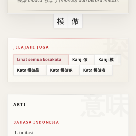
模倣 dibaca もほう (mohou) dan berarti imitasi.
模
倣
JELAJAHI JUGA
Lihat semua kosakata
Kanji 倣
Kanji 模
Kata 模倣品
Kata 模倣犯
Kata 模倣者
意味
ARTI
BAHASA INDONESIA
imitasi