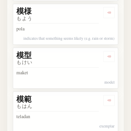
模様
Dengarka
もよう
pola
indicates that something seems likely (e.g. rain or storm)
模型
Dengarka
もけい
maket
model
模範
Dengarka
もはん
teladan
exemplar