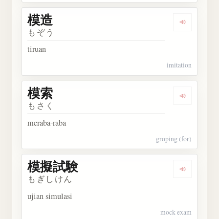
模造
Dengarka
もぞう
tiruan
imitation
模索
Dengarka
もさく
meraba-raba
groping (for)
模擬試験
Dengark
もぎしけん
ujian simulasi
mock exam