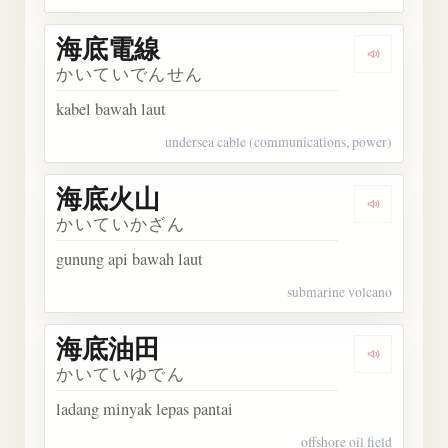
海底電線
Dengark
かいていでんせん
kabel bawah laut
undersea cable (communications, power)
海底火山
Dengark
かいていかざん
gunung api bawah laut
submarine volcano
海底油田
Dengark
かいていゆでん
ladang minyak lepas pantai
offshore oil field