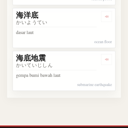
海洋底
Dengarka
かいようてい
dasar laut
ocean floor
海底地震
Dengark
かいていじしん
gempa bumi bawah laut
submarine earthquake