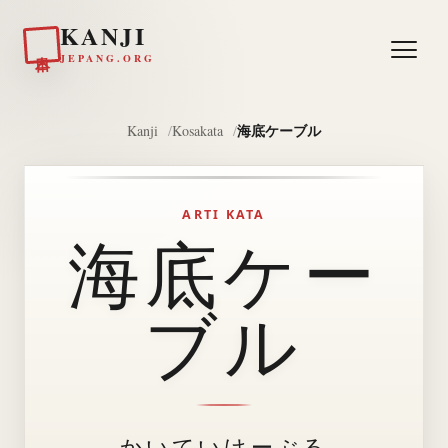
KANJI
日本
JEPANG.ORG
海底ケーブル
Kanji
Kosakata
ARTI KATA
海底ケー
ブル
かいていけーぶる