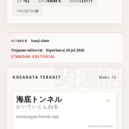
N2
Kelas 4
133171
JLPT
JŌYŌ
RANK
U
PRIORITAS
kanji-data
SUMBER
Tinjauan editorial
Diperbarui 20 Jul 2026
STANDAR EDITORIAL
関連語
KOSAKATA TERKAIT
Maks. 12
海底トンネル
Dengark
かいていとんねる
terowongan bawah laut
undersea tunnel