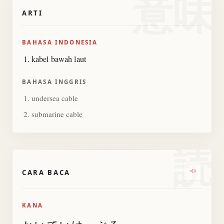
意味
ARTI
BAHASA INDONESIA
kabel bawah laut
BAHASA INGGRIS
undersea cable
submarine cable
読
CARA BACA
Dengark
KANA