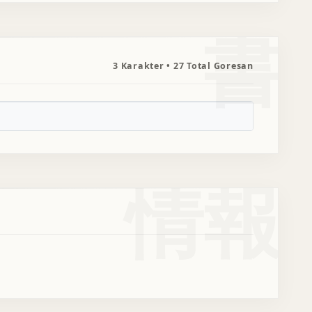
書
3 Karakter • 27 Total Goresan
情報