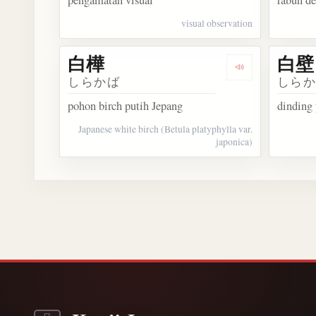
pengamatan visual
rabun de
visual observation
白樺
白壁
Dengarkan 白樺
しらかば
しら
pohon birch putih Jepang
dinding 
Japanese white birch (Betula platyphylla var.
japonica)