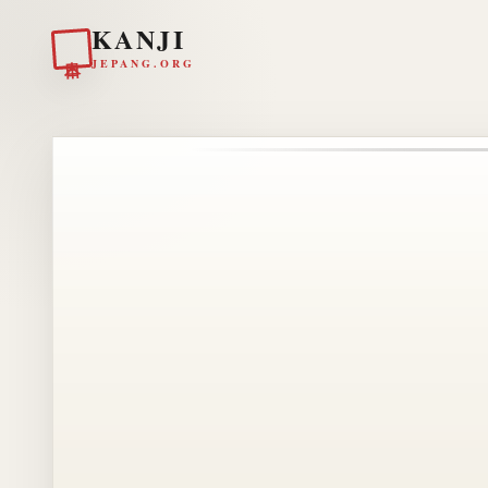
KANJI
日本
JEPANG.ORG