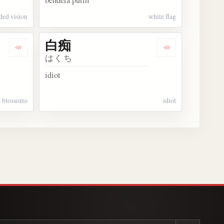
bendera putih
ded vision
white flag
白痴
Dengarkan 白梅
Dengarkan 白痴
はくち
idiot
 blossoms
idiot