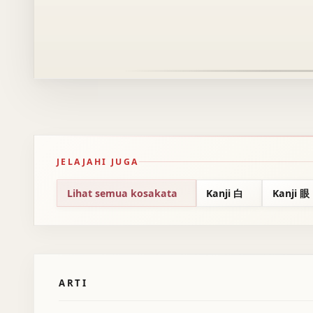
JELAJAHI JUGA
Lihat semua kosakata
Kanji 白
Kanji 眼
ARTI