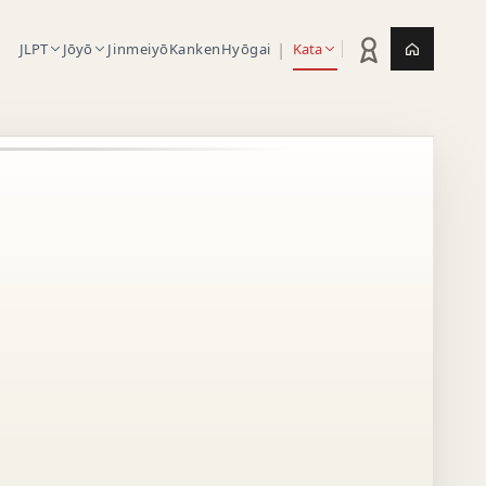
|
JLPT
Jōyō
Jinmeiyō
Kanken
Hyōgai
Kata
Statistik latihan
Jepang.or