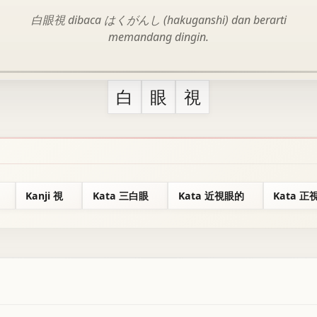
白眼視 dibaca はくがんし (hakuganshi) dan berarti
memandang dingin.
白
眼
視
Kanji 視
Kata 三白眼
Kata 近視眼的
Kata 正