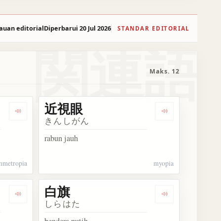
auan editorial
Diperbarui 20 Jul 2026
STANDAR EDITORIAL
関連語
Maks. 12
近視眼
Dengarkan 正視眼
Dengarkan 近視
きんしがん
rabun jauh
mmetropia
myopia
白旗
Dengarkan 裸眼視力
Dengarkan 白旗
しらはた