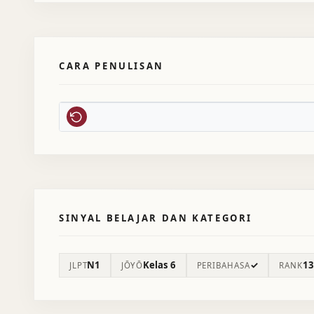
CARA PENULISAN
SINYAL BELAJAR DAN KATEGORI
N1
Kelas 6
✓
13
JLPT
JŌYŌ
PERIBAHASA
RANK