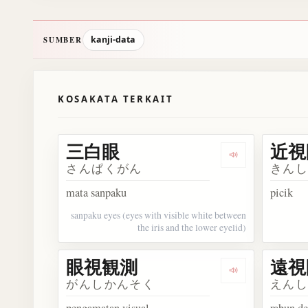
kanji-data
SUMBER
KOSAKATA TERKAIT
三白眼
近視
Dengarkan 三
さんぱくがん
きん
mata sanpaku
picik
sanpaku eyes (eyes with visible white between
the iris and the lower eyelid)
眼視観測
遠視
Dengarkan 眼
がんしかんそく
えん