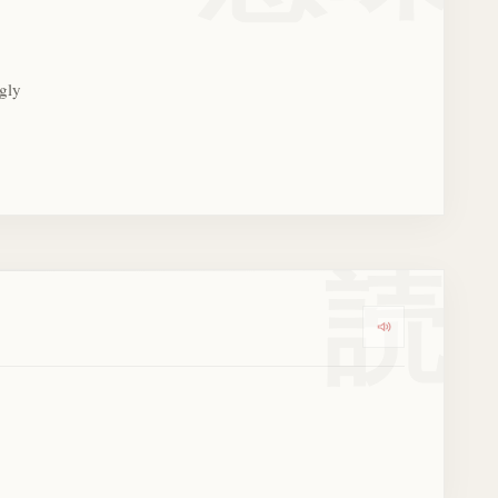
gly
読
Dengarkan ko