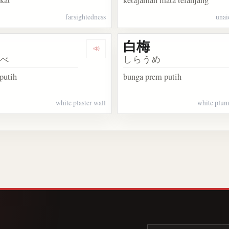
kat
ketajaman mata telanjang
farsightedness
unai
白梅
Dengarkan 白壁
かべ
しらうめ
putih
bunga prem putih
white plaster wall
white plum