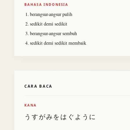
BAHASA INDONESIA
berangsur-angsur pulih
sedikit demi sedikit
berangsur-angsur sembuh
sedikit demi sedikit membaik
CARA BACA
KANA
うすがみをはぐように