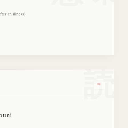
after an illness)
読
Dengarkan 
ouni