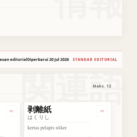
情報
auan editorial
Diperbarui 20 Jul 2026
STANDAR EDITORIAL
関連語
Maks. 12
剥離紙
Dengarkan 薄紙
Dengarkan 剥離
はくりし
kertas pelapis stiker