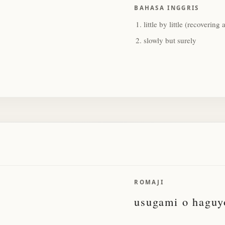
BAHASA INGGRIS
little by little (recovering 
slowly but surely
ROMAJI
usugami o haguy