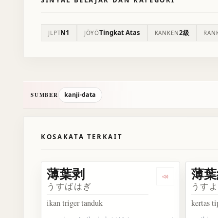
N1
Tingkat Atas
2級
JLPT
JŌYŌ
KANKEN
RAN
kanji-data
SUMBER
KOSAKATA TERKAIT
薄葉剥
薄葉
Dengarkan 薄
うすばはぎ
うす
ikan triger tanduk
kertas ti