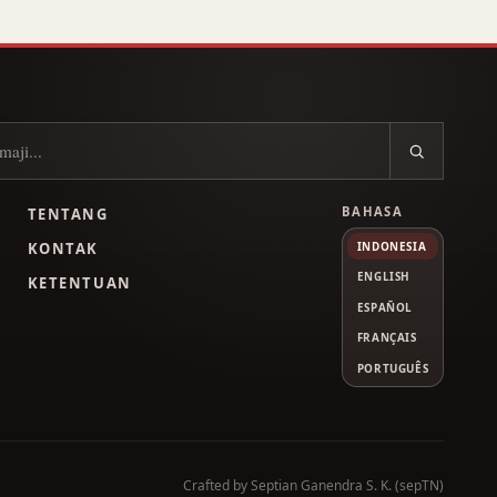
BAHASA
TENTANG
L
KONTAK
INDONESIA
ENGLISH
KETENTUAN
ESPAÑOL
FRANÇAIS
PORTUGUÊS
Tube
Crafted by
Septian Ganendra S. K. (sepTN)