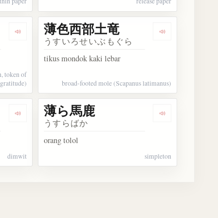
thin paper
release paper
薄色西部土竜
Dengarkan 薄謝
Dengarkan 
うすいろせいぶもぐら
tikus mondok kaki lebar
, token of
gratitude)
broad-footed mole (Scapanus latimanus)
薄ら馬鹿
Dengarkan 薄馬鹿
Dengarkan 薄
うすらばか
orang tolol
dimwit
simpleton