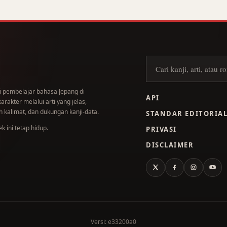
Cari kanji
i pembelajar bahasa Jepang di
API
akter melalui arti yang jelas,
 kalimat, dan dukungan kanji-data.
STANDAR EDITORIA
 ini tetap hidup.
PRIVASI
DISCLAIMER
X
Facebook
Instagram
You
Versi: e33200a0