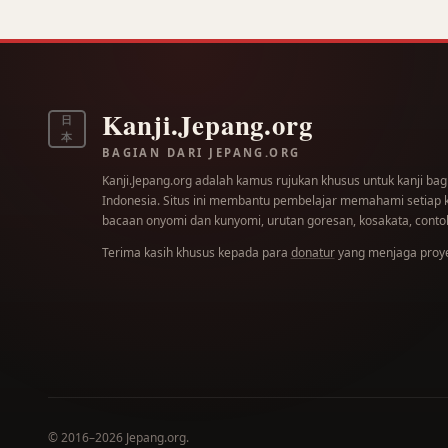
Kanji.Jepang.org
日
本
BAGIAN DARI JEPANG.ORG
Kanji.Jepang.org adalah kamus rujukan khusus untuk kanji bag
Indonesia. Situs ini membantu pembelajar memahami setiap kar
bacaan onyomi dan kunyomi, urutan goresan, kosakata, contoh
Terima kasih khusus kepada para
donatur
yang menjaga proyek
© 2016–2026
Jepang.org
.