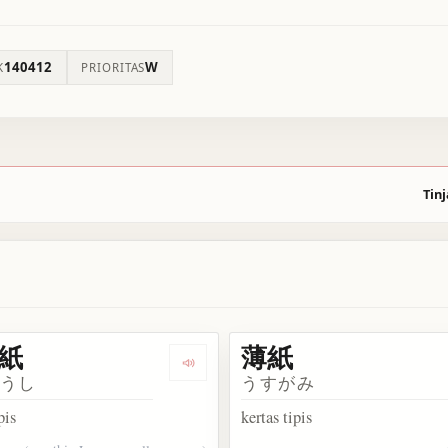
140412
W
K
PRIORITAS
Tinj
紙
薄紙
葉剥
Dengarkan 薄葉紙
ようし
うすがみ
pis
kertas tipis