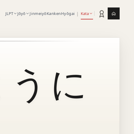
|
JLPT
Jōyō
Jinmeiyō
Kanken
Hyōgai
Kata
Statistik latihan
Jepang.or
ように