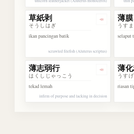
unicorn leatherjacket (Aluterus monoceros)
thin p
草紙剥
薄膜
Dengarkan 草
そうしはぎ
うす
ikan pancingan batik
selaput t
scrawled filefish (Aluterus scriptus)
薄志弱行
薄化
Dengarkan 薄
はくしじゃっこう
うす
tekad lemah
riasan ti
infirm of purpose and lacking in decision