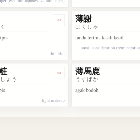
aper (esp. thin Japanese vellum paper)
薄謝
紙剥
Dengarkan 薄膜
まく
はくしゃ
ipis
tanda terima kasih kecil
small consideration (remuneration
thin film
粧
薄馬鹿
志弱行
Dengarkan 薄化粧
げしょう
うすばか
pis
agak bodoh
light makeup