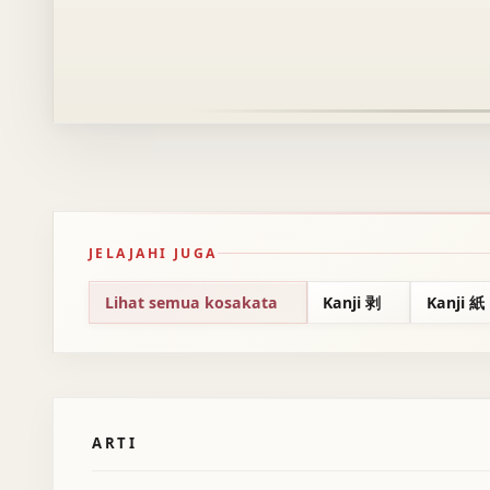
JELAJAHI JUGA
Lihat semua kosakata
Kanji 剥
Kanji 紙
ARTI