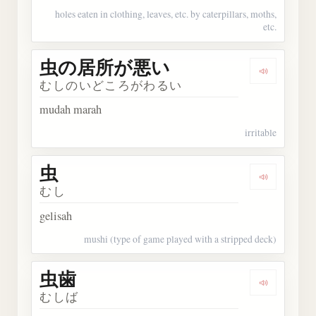
holes eaten in clothing, leaves, etc. by caterpillars, moths,
etc.
虫の居所が悪い
Dengark
むしのいどころがわるい
mudah marah
irritable
虫
Dengarkan
むし
gelisah
mushi (type of game played with a stripped deck)
虫歯
Dengarka
むしば