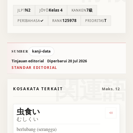
N2
Kelas 4
7級
JLPT
JŌYŌ
KANKEN
✓
125978
T
PERIBAHASA
RANK
PRIORITAS
kanji-data
SUMBER
Tinjauan editorial
Diperbarui 20 Jul 2026
STANDAR EDITORIAL
関連語
KOSAKATA TERKAIT
Maks. 12
虫食い
Dengarka
むしくい
berlubang (serangga)