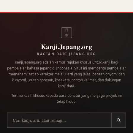
日
本
Kanji.Jepang.org
BAGIAN DARI JEPANG.ORG
Kanji.Jepang.org adalah kamus rujukan khusus untuk kanji bagi
pembelajar bahasa Jepang di Indonesia. Situs ini membantu pembelajar
memahami setiap karakter melalui arti yang jelas, bacaan onyomi dan
kunyomi, urutan goresan, kosakata, contoh kalimat, dan dukungan
kanji-data.
Terima kasih khusus kepada para
donatur
yang menjaga proyek ini
tetap hidup.
Cari kanji