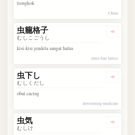
tiongkok
China
虫籠格子
Dengark
むしこごうし
kisi-kisi jendela sangat halus
ultra-fine lattice
虫下し
Dengarka
むしくだし
obat cacing
deworming medicine
虫気
Dengarka
むしけ