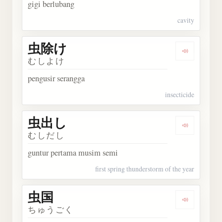
gigi berlubang
cavity
虫除け
Dengarka
むしよけ
pengusir serangga
insecticide
虫出し
Dengarka
むしだし
guntur pertama musim semi
first spring thunderstorm of the year
虫国
Dengarka
ちゅうごく