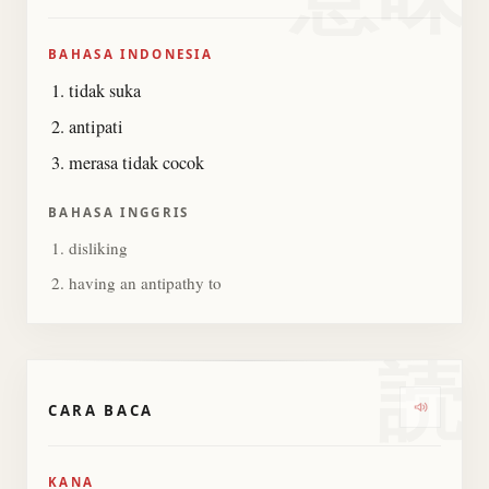
BAHASA INDONESIA
tidak suka
antipati
merasa tidak cocok
BAHASA INGGRIS
disliking
having an antipathy to
読
CARA BACA
Dengark
KANA