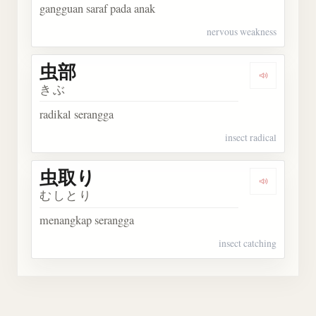
gangguan saraf pada anak
nervous weakness
虫部
Dengarka
きぶ
radikal serangga
insect radical
虫取り
Dengarka
むしとり
menangkap serangga
insect catching