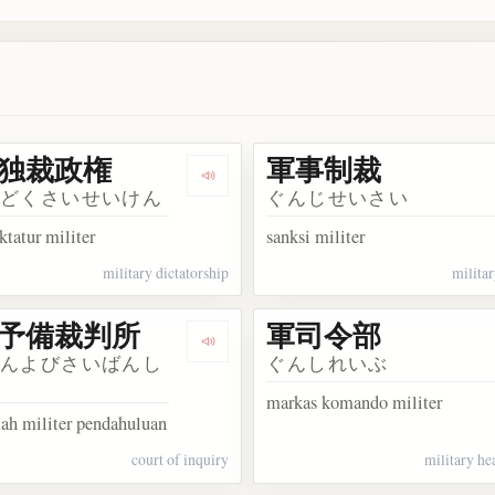
独裁政権
軍事制裁
事独裁
Dengarkan 軍事独裁政権
じどくさいせいけん
ぐんじせいさい
ktatur militer
sanksi militer
military dictatorship
militar
予備裁判所
軍司令部
軍事裁判所
Dengarkan 軍人予備裁判所
じんよびさいばんし
ぐんしれいぶ
markas komando militer
h militer pendahuluan
court of inquiry
military he