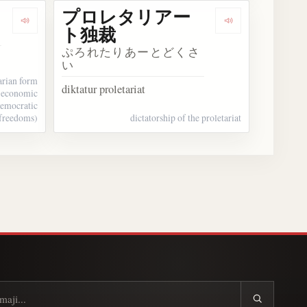
プロレタリアー
Dengarkan 開発独裁
Dengarkan
ト独裁
ぷろれたりあーとどくさ
い
arian form
diktatur proletariat
d economic
democratic
freedoms)
dictatorship of the proletariat