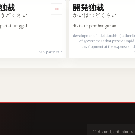
独裁
開発独裁
人民民主独裁
Dengarkan 一党独裁
とうどくさい
かいはつどくさい
 partai tunggal
diktatur pembangunan
developmental dictatorship (authorit
of government that pursues rapi
development at the expense of 
one-party rule
Cari kanji