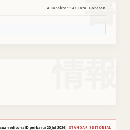
書
4 Karakter • 41 Total Goresan
情報
auan editorial
Diperbarui 20 Jul 2026
STANDAR EDITORIAL