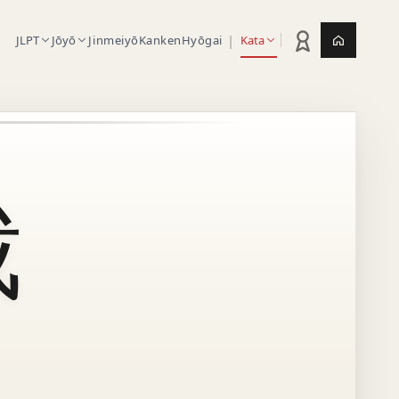
|
JLPT
Jōyō
Jinmeiyō
Kanken
Hyōgai
Kata
Statistik latihan
Jepang.or
裁