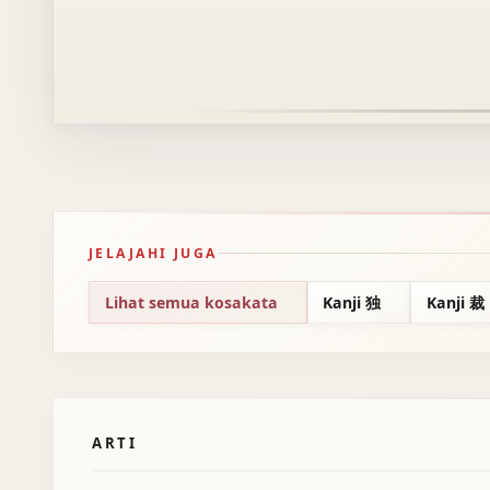
JELAJAHI JUGA
Lihat semua kosakata
Kanji 独
Kanji 裁
ARTI