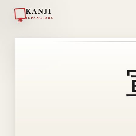
KANJI
日本
JEPANG.ORG