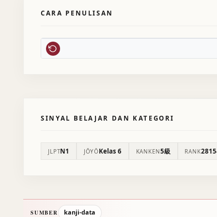
CARA PENULISAN
SINYAL BELAJAR DAN KATEGORI
N1
Kelas 6
5級
2815
JLPT
JŌYŌ
KANKEN
RANK
kanji-data
SUMBER