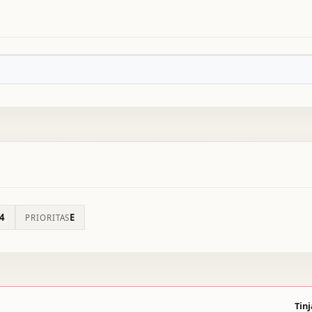
4
E
PRIORITAS
Tinj