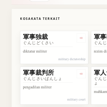
KOSAKATA TERKAIT
軍事独裁
軍事
Dengarkan 軍
ぐんじどくさい
ぐん
diktatur militer
rezim di
military dictatorship
軍事裁判所
軍人
Dengarkan 
ぐんじさいばんしょ
ぐん
ょ
pengadilan militer
mahkama
military court