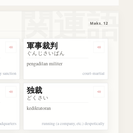
関連語
Maks. 12
軍事裁判
Dengarkan 軍事制裁
Dengarkan 軍
ぐんじさいばん
pengadilan militer
y sanction
court-martial
独裁
Dengarkan 軍司令部
Dengarkan 独裁
どくさい
kediktatoran
adquarters
running (a company, etc.) despotically