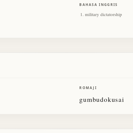
BAHASA INGGRIS
military dictatorship
ROMAJI
gumbudokusai