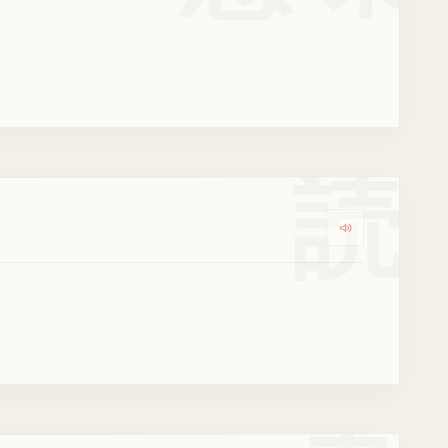
読
Dengarkan ko