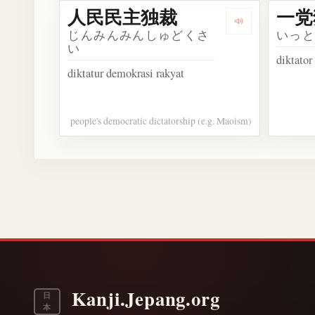
人民民主独裁
一党
Dengarkan 
じんみんみんしゅどくさ
いっ
い
diktator
diktatur demokrasi rakyat
people's democratic dictatorship (e.g. Maoism)
Kanji.Jepang.org
日
本