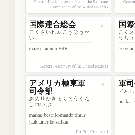
General Headquarters (office of the Supreme
General
Commander of the Allied Powers)
国際連合総会
国際
Dengarkan 
こくさいれんごうそうか
こく
い
うち
majelis umum PBB
sekretar
General Assembly of the United Nations
アメリカ極東軍
軍司
Dengarkan
司令部
ぐん
あめりかきょくとうぐん
markas 
しれいぶ
markas besar komando timur
jauh amerika serikat
Far East Command