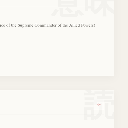
意味
fice of the Supreme Commander of the Allied Powers)
読
Dengarkan k