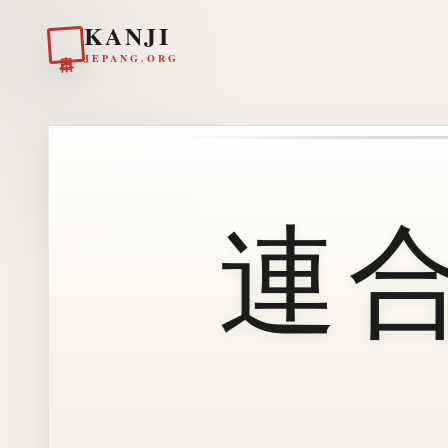
KANJI
日本
JEPANG.ORG
連