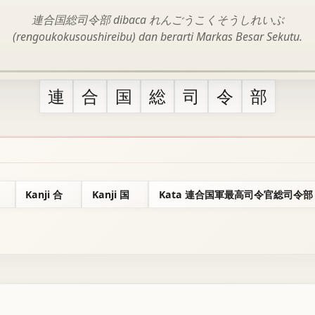
連合国総司令部 dibaca れんごうこくそうしれいぶ
(rengoukokusoushireibu) dan berarti Markas Besar Sekutu.
連
合
国
総
司
令
部
Kanji 合
Kanji 国
Kata 連合国軍最高司令官総司令部