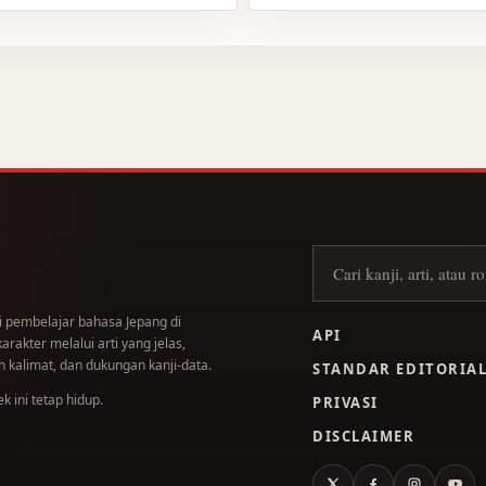
Cari kanji
i pembelajar bahasa Jepang di
API
akter melalui arti yang jelas,
 kalimat, dan dukungan kanji-data.
STANDAR EDITORIA
 ini tetap hidup.
PRIVASI
DISCLAIMER