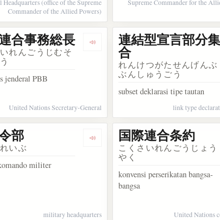
 Headquarters (office of the Supreme
Supreme Commander for the Alli
Commander of the Allied Powers)
連合事務総長
連結型宣言部分
国際連合総会
Dengarkan 国際連合事務総長
合
さいれんごうじむそ
ょう
れんけつがたせんげんぶ
ぶんしゅうごう
is jenderal PBB
subset deklarasi tipe tautan
United Nations Secretary-General
link type declara
令部
国際連合条約
 アメリカ極東軍司令部
Dengarkan 軍司令部
しれいぶ
こくさいれんごうじょう
やく
komando militer
konvensi perserikatan bangsa-
bangsa
military headquarters
United Nations 