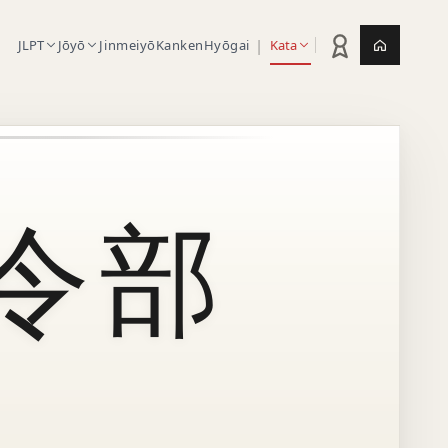
|
JLPT
Jōyō
Jinmeiyō
Kanken
Hyōgai
Kata
Statistik latihan
Jepang.or
令部