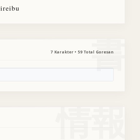
ireibu
書
7 Karakter • 59 Total Goresan
情報