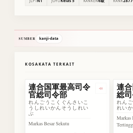
N1
Kelas 5
6級
2877
JLPT
JŌYŌ
KANKEN
RANK
kanji-data
SUMBER
KOSAKATA TERKAIT
連合国軍最高司令
連合
Dengarka
官総司令部
総司
れんごうこくぐんさいこ
れん
うしれいかんそうしれい
れい
ぶ
Markas 
Markas Besar Sekutu
Tertingg