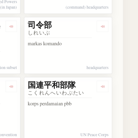
ed Powers
(in Japan)
(command) headquarters
集
司令部
Dengarkan 連結型宣言部分集合
Dengarkan 司令
しれいぶ
markas komando
tion subset
headquarters
国連平和部隊
Dengarkan 国際連合条約
Dengarkan 
こくれんへいわぶたい
korps perdamaian pbb
convention
UN Peace Corps