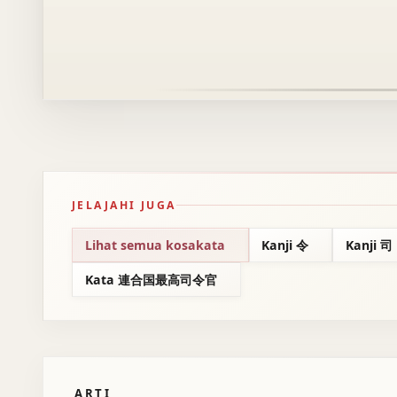
JELAJAHI JUGA
Lihat semua kosakata
Kanji 令
Kanji 司
Kata 連合国最高司令官
ARTI