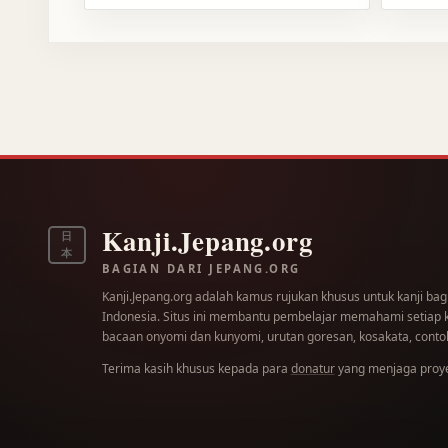
Kanji.Jepang.org
日
本
BAGIAN DARI JEPANG.ORG
Kanji.Jepang.org adalah kamus rujukan khusus untuk kanji bag
Indonesia. Situs ini membantu pembelajar memahami setiap kar
bacaan onyomi dan kunyomi, urutan goresan, kosakata, contoh
Terima kasih khusus kepada para
donatur
yang menjaga proyek