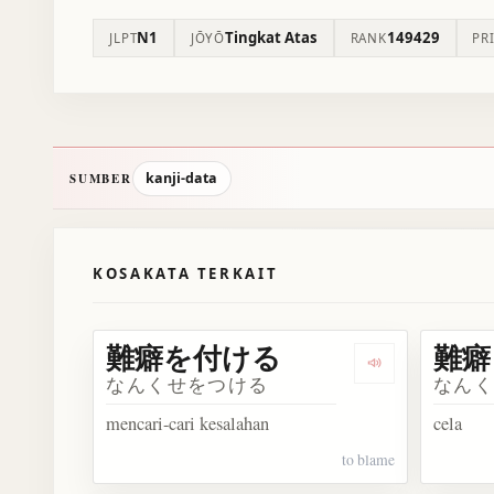
N1
Tingkat Atas
149429
JLPT
JŌYŌ
RANK
PR
kanji-data
SUMBER
KOSAKATA TERKAIT
難癖を付ける
難癖
Dengarkan 
なんくせをつける
なん
mencari-cari kesalahan
cela
to blame