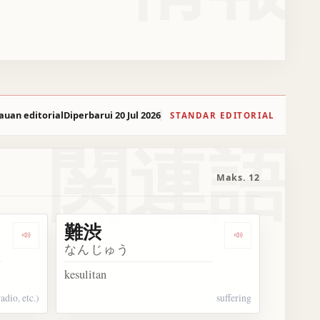
auan editorial
Diperbarui 20 Jul 2026
STANDAR EDITORIAL
関連語
Maks. 12
難渋
Dengarkan 難聴
Dengarkan 難渋
なんじゅう
kesulitan
adio, etc.)
suffering