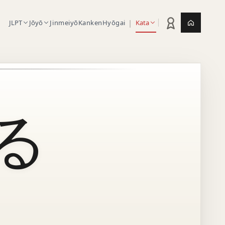
|
JLPT
Jōyō
Jinmeiyō
Kanken
Hyōgai
Kata
Statistik latihan
Jepang.or
る