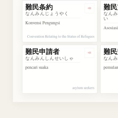
難民条約
難民
Dengarkan 難
なんみんじょうやく
なん
い
Konvensi Pengungsi
Asosias
Convention Relating to the Status of Refugees
難民申請者
難民
Dengarkan 
なんみんしんせいしゃ
なん
pencari suaka
pemulan
asylum seekers