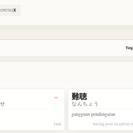
X
IORITAS
Tinj
難聴
難癖を付ける
Dengarkan 難癖
くせ
なんちょう
gangguan pendengaran
fault
having poor reception (r