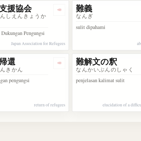
支援協会
難義
民条約
Dengarkan 難民支援協会
みんしえんきょうか
なんぎ
sulit dipahami
i Dukungan Pengungsi
Japan Association for Refugees
ab
帰還
難解文の釈
難民申請者
Dengarkan 難民帰還
みんきかん
なんかいぶんのしゃく
gan pengungsi
penjelasan kalimat sulit
return of refugees
elucidation of a diffic