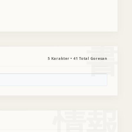
書
5 Karakter • 41 Total Goresan
情報