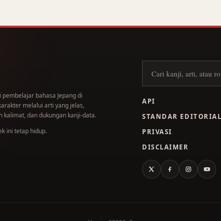
Cari kanji
i pembelajar bahasa Jepang di
API
akter melalui arti yang jelas,
 kalimat, dan dukungan kanji-data.
STANDAR EDITORIA
 ini tetap hidup.
PRIVASI
DISCLAIMER
X
Facebook
Instagram
You