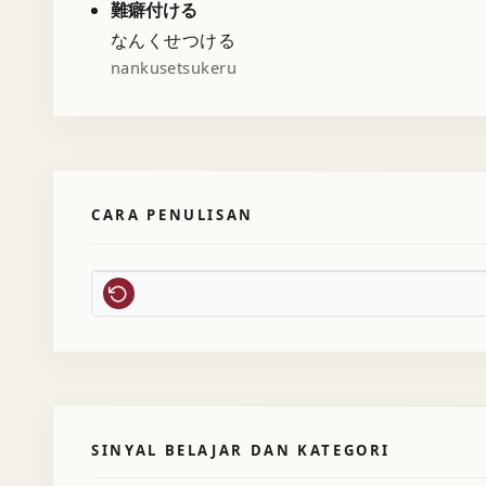
難癖付ける
なんくせつける
nankusetsukeru
CARA PENULISAN
SINYAL BELAJAR DAN KATEGORI