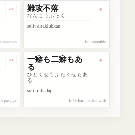
難攻不落
Dengarkan 難義
Dengarkan 難
なんこうふらく
sulit ditaklukkan
struseness
impregnable
一癖も二癖もあ
Dengarkan 難解文の釈
Dengarkan 
る
ひとくせもふたくせもあ
る
sulit dihadapi
ult passage
to be hard to deal with