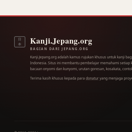
Kanji.Jepang.org
日
本
BAGIAN DARI JEPANG.ORG
Kanji.Jepang.org adalah kamus rujukan khusus untuk kanji bag
Indonesia. Situs ini membantu pembelajar memahami setiap kar
bacaan onyomi dan kunyomi, urutan goresan, kosakata, contoh
Terima kasih khusus kepada para
donatur
yang menjaga proyek