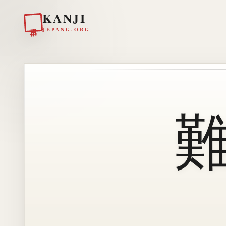
KANJI
日本
JEPANG.ORG