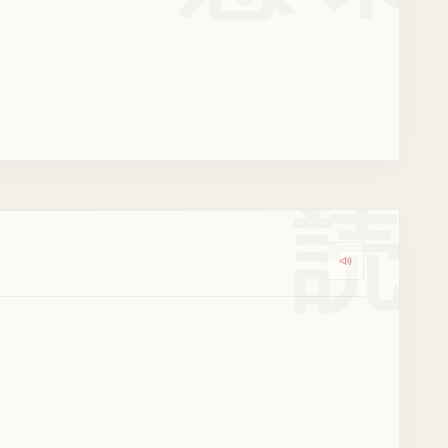
読
Dengarkan k