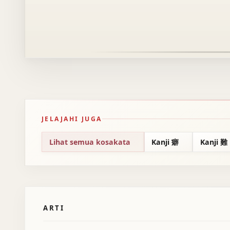
JELAJAHI JUGA
Lihat semua kosakata
Kanji 癖
Kanji 難
ARTI