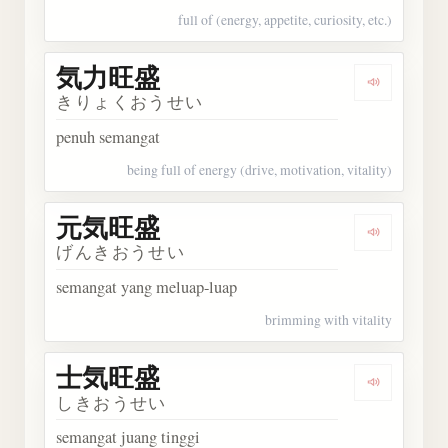
full of (energy, appetite, curiosity, etc.)
気力旺盛
Dengark
きりょくおうせい
penuh semangat
being full of energy (drive, motivation, vitality)
元気旺盛
Dengark
げんきおうせい
semangat yang meluap-luap
brimming with vitality
士気旺盛
Dengark
しきおうせい
semangat juang tinggi