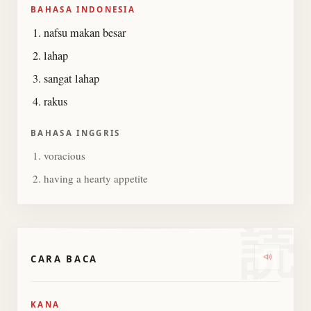
BAHASA INDONESIA
nafsu makan besar
lahap
sangat lahap
rakus
BAHASA INGGRIS
voracious
having a hearty appetite
読
CARA BACA
Dengark
KANA