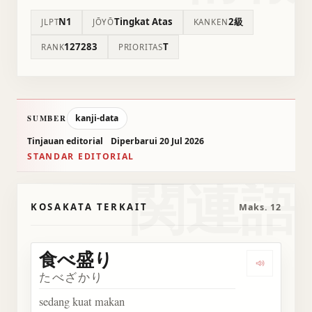
N1
Tingkat Atas
2級
JLPT
JŌYŌ
KANKEN
127283
T
RANK
PRIORITAS
kanji-data
SUMBER
Tinjauan editorial
Diperbarui 20 Jul 2026
STANDAR EDITORIAL
関連語
KOSAKATA TERKAIT
Maks. 12
食べ盛り
Dengark
たべざかり
sedang kuat makan