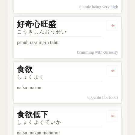
morale being very high
好奇心旺盛
Dengark
こうきしんおうせい
penuh rasa ingin tahu
brimming with curiosity
食欲
Dengarka
しょくよく
nafsu makan
appetite (for food)
食欲低下
Dengark
しょくよくていか
nafsu makan menurun