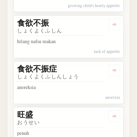
growing child's hearty appetite
食欲不振
Dengark
しょくよくふしん
hilang nafsu makan
lack of appetite
食欲不振症
Dengark
しょくよくふしんしょう
anoreksia
anorexia
旺盛
Dengarka
おうせい
penuh