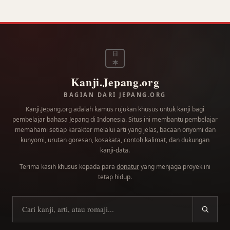
日
本
Kanji.Jepang.org
BAGIAN DARI JEPANG.ORG
Kanji.Jepang.org adalah kamus rujukan khusus untuk kanji bagi
pembelajar bahasa Jepang di Indonesia. Situs ini membantu pembelajar
memahami setiap karakter melalui arti yang jelas, bacaan onyomi dan
kunyomi, urutan goresan, kosakata, contoh kalimat, dan dukungan
kanji-data.
Terima kasih khusus kepada para
donatur
yang menjaga proyek ini
tetap hidup.
Cari kanji