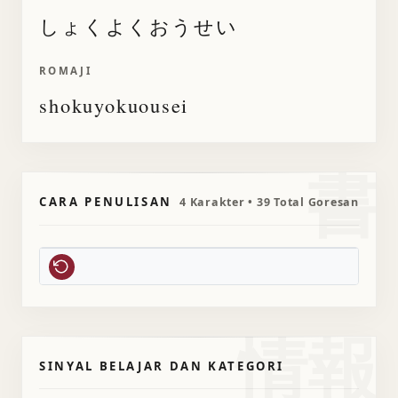
しょくよくおうせい
ROMAJI
shokuyokuousei
書
CARA PENULISAN
4 Karakter • 39 Total Goresan
情報
SINYAL BELAJAR DAN KATEGORI