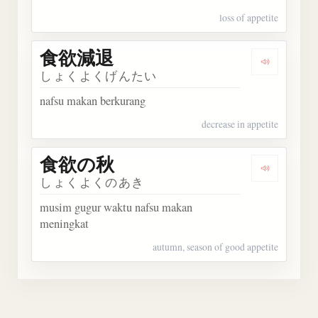
loss of appetite
食欲減退
Dengark
しょくよくげんたい
nafsu makan berkurang
decrease in appetite
食欲の秋
Dengark
しょくよくのあき
musim gugur waktu nafsu makan
meningkat
autumn, season of good appetite