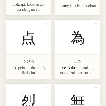
nyala api
; kobaran api,
arang
; batu bara, karbon
peradangan, api
点
為
つ.ける
ため
titik
; poin, tanda, bintik,
melakukan
; membuat,
titik desimal
mengubah, bermanfaat,
kesejahteraan,
kepentingan, demi,
mencoba
烈
無