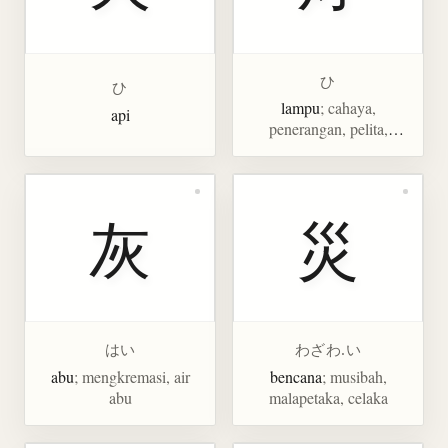
ひ
ひ
lampu
; cahaya,
api
penerangan, pelita,
penghitung lampu
灰
災
はい
わざわ.い
abu
; mengkremasi, air
bencana
; musibah,
abu
malapetaka, celaka