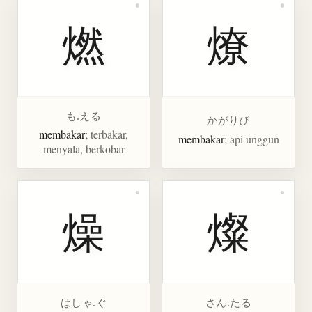
燃
燎
も.える
かがりび
membakar
; terbakar,
membakar
; api unggun
menyala, berkobar
燥
燦
はしゃ.ぐ
さん.たる