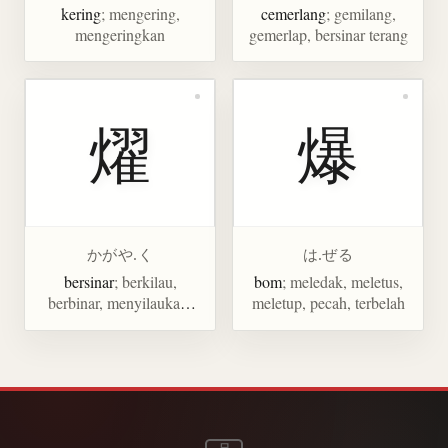
kering
; mengering,
cemerlang
; gemilang,
mengeringkan
gemerlap, bersinar terang
燿
爆
かがや.く
は.ぜる
bersinar
; berkilau,
bom
; meledak, meletus,
berbinar, menyilaukan,
meletup, pecah, terbelah
cemerlang