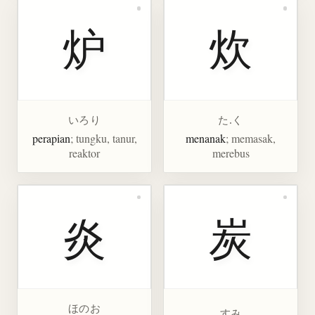
炉
炊
いろり
た.く
perapian
; tungku, tanur,
menanak
; memasak,
reaktor
merebus
炎
炭
ほのお
すみ