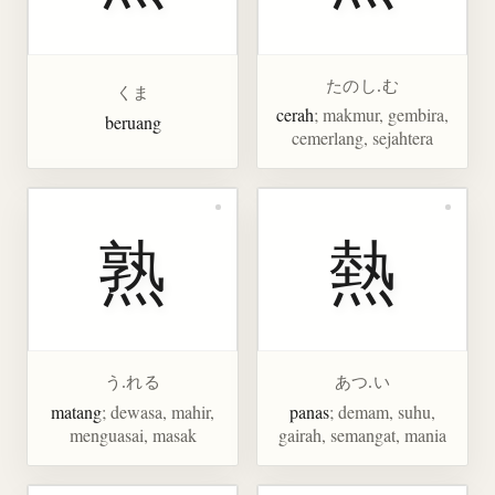
たのし.む
くま
cerah
; makmur, gembira,
beruang
cemerlang, sejahtera
熟
熱
う.れる
あつ.い
matang
; dewasa, mahir,
panas
; demam, suhu,
menguasai, masak
gairah, semangat, mania