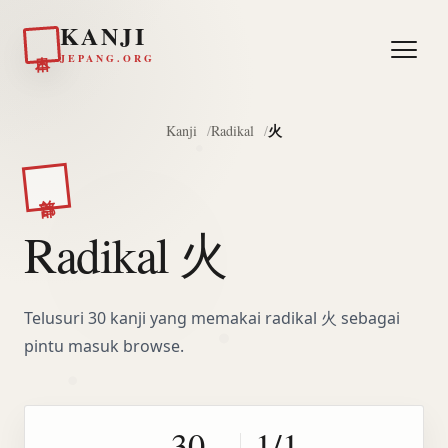
KANJI
日本
JEPANG.ORG
火
Kanji
Radikal
部首
Radikal 火
Telusuri 30 kanji yang memakai radikal 火 sebagai
pintu masuk browse.
30
1/1