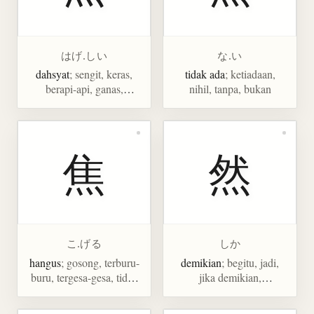
はげ.しい
な.い
dahsyat
; sengit, keras,
tidak ada
; ketiadaan,
berapi-api, ganas,
nihil, tanpa, bukan
ekstrem, hebat
焦
然
こ.げる
しか
hangus
; gosong, terburu-
demikian
; begitu, jadi,
buru, tergesa-gesa, tidak
jika demikian,
sabar, gelisah, membakar,
semacamnya
menghanguskan