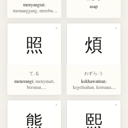
menyangrai
;
asap
memanggang, merebus,
menyeduh
照
煩
て.る
わずら.う
menerangi
; menyinari,
kekhawatiran
;
bersinar,
kegelisahan, kerisauan,
membandingkan,
gangguan, merepotkan,
mencocokkan, malu-malu
menjengkelkan,
menderita, rumit
熊
熙