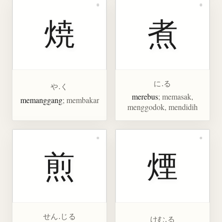
焼
煮
に.る
や.く
merebus
; memasak,
memanggang
; membakar
menggodok, mendidih
煎
煙
せん.じる
けむ.る