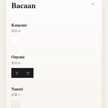
Bacaan
Dengarkan
Kunyomi
訓読み
Onyomi
音読み
フ
ブ
Nanori
名乗り
-