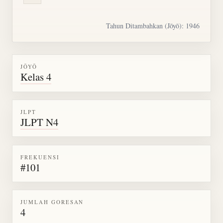
Tahun Ditambahkan (Jōyō): 1946
JŌYŌ
Kelas 4
JLPT
JLPT N4
FREKUENSI
#101
JUMLAH GORESAN
4