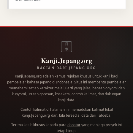
日
本
Kanji.Jepang.org
BAGIAN DARI JEPANG.ORG
Kanji.Jepang.org adalah kamus rujukan khusus untuk kanji bagi
pembelajar bahasa Jepang di Indonesia. Situs ini membantu pembelajar
memahami setiap karakter melalui arti yang jelas, bacaan onyomi dan
kunyomi, urutan goresan, kosakata, contoh kalimat, dan dukungan
kanji-data.
Contoh kalimat di halaman ini memadukan kalimat lokal
dan, bila tersedia, data dari
Tatoeba
.
Kanji.Jepang.org
Terima kasih khusus kepada para
donatur
yang menjaga proyek ini
tetap hidup.