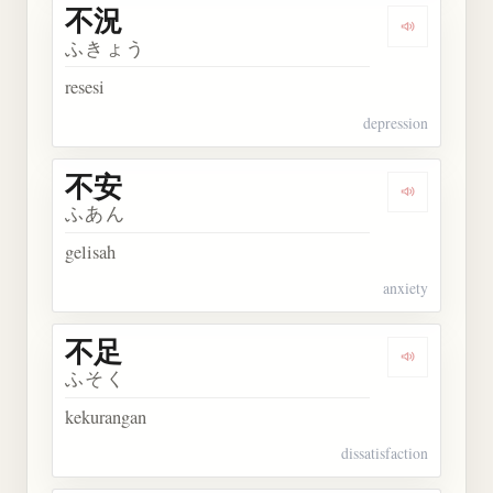
不況
Dengarkan 
ふきょう
resesi
depression
不安
Dengarkan 
ふあん
gelisah
anxiety
不足
Dengarkan 
ふそく
kekurangan
dissatisfaction