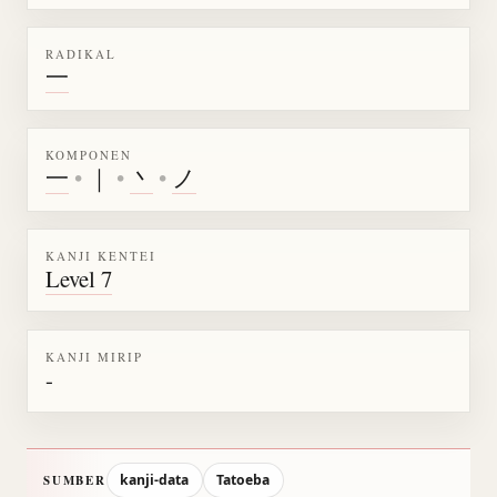
RADIKAL
一
KOMPONEN
一
•
｜
•
丶
•
ノ
KANJI KENTEI
Level 7
KANJI MIRIP
-
kanji-data
Tatoeba
SUMBER