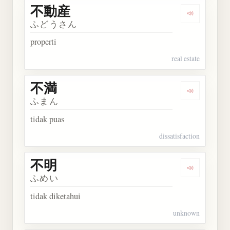
不動産
Dengarkan
ふどうさん
properti
real estate
不満
Dengarkan 
ふまん
tidak puas
dissatisfaction
不明
Dengarkan 
ふめい
tidak diketahui
unknown