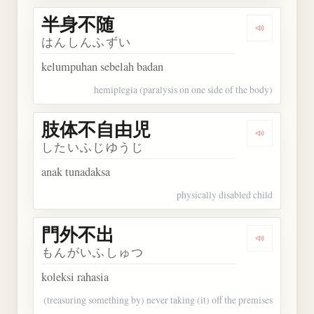
半身不随
Dengarkan
はんしんふずい
kelumpuhan sebelah badan
hemiplegia (paralysis on one side of the body)
肢体不自由児
Dengarka
したいふじゆうじ
anak tunadaksa
physically disabled child
門外不出
Dengarkan
もんがいふしゅつ
koleksi rahasia
(treasuring something by) never taking (it) off the premises