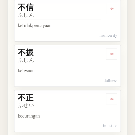
不信
Dengarkan 
ふしん
ketidakpercayaan
insincerity
不振
Dengarkan 
ふしん
kelesuan
dullness
不正
Dengarkan 
ふせい
kecurangan
injustice