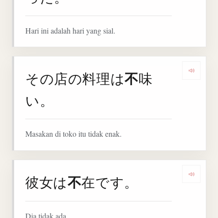
Hari ini adalah hari yang sial.
不
その店の料理は
味
Denga
い。
Masakan di toko itu tidak enak.
不
彼女は
在です。
Denga
Dia tidak ada.