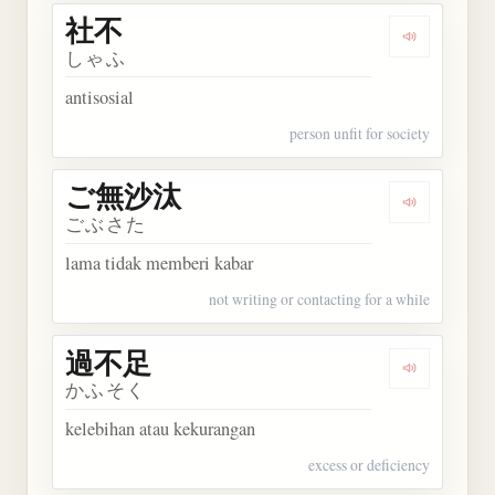
社不
Dengarkan 
しゃふ
antisosial
person unfit for society
ご無沙汰
Dengarkan
ごぶさた
lama tidak memberi kabar
not writing or contacting for a while
過不足
Dengarkan
かふそく
kelebihan atau kekurangan
excess or deficiency