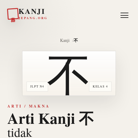
KANJI
日本
JEPANG.ORG
不
Kanji
不
JLPT N4
KELAS 4
ARTI / MAKNA
Arti Kanji 不
tidak