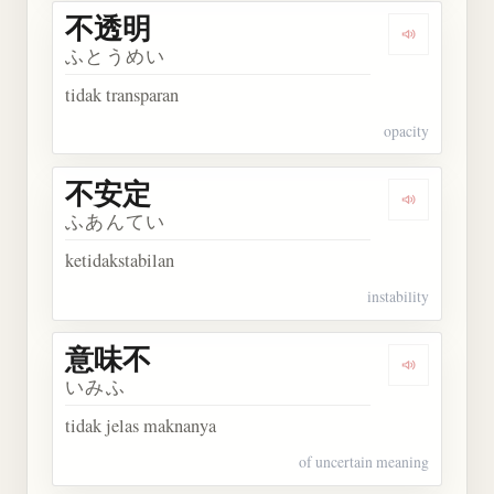
不透明
Dengarkan
ふとうめい
tidak transparan
opacity
不安定
Dengarkan
ふあんてい
ketidakstabilan
instability
意味不
Dengarkan
いみふ
tidak jelas maknanya
of uncertain meaning