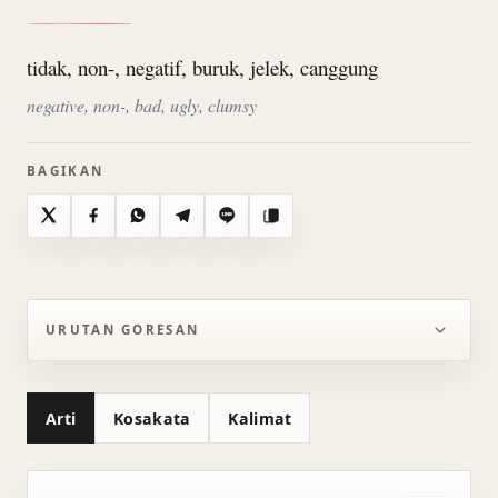
tidak, non-, negatif, buruk, jelek, canggung
negative, non-, bad, ugly, clumsy
BAGIKAN
X
Facebook
WhatsApp
Telegram
Line
Salin
URUTAN GORESAN
Arti
Kosakata
Kalimat