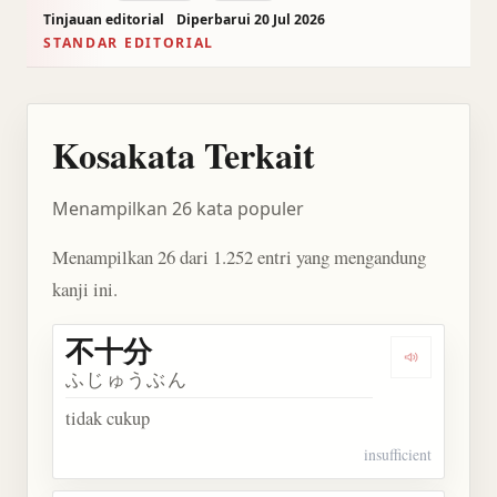
Tinjauan editorial
Diperbarui 20 Jul 2026
STANDAR EDITORIAL
Kosakata Terkait
Menampilkan 26 kata populer
Menampilkan 26 dari 1.252 entri yang mengandung
kanji ini.
不十分
Dengarkan
ふじゅうぶん
tidak cukup
insufficient