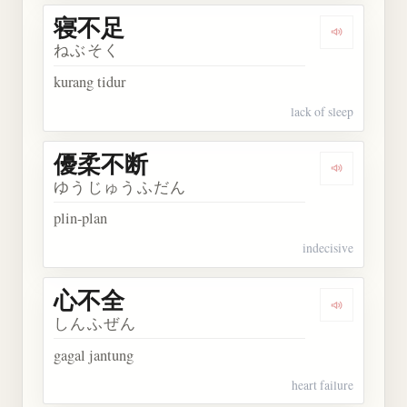
寝不足
Dengarkan
ねぶそく
kurang tidur
lack of sleep
優柔不断
Dengarkan
ゆうじゅうふだん
plin-plan
indecisive
心不全
Dengarkan
しんふぜん
gagal jantung
heart failure