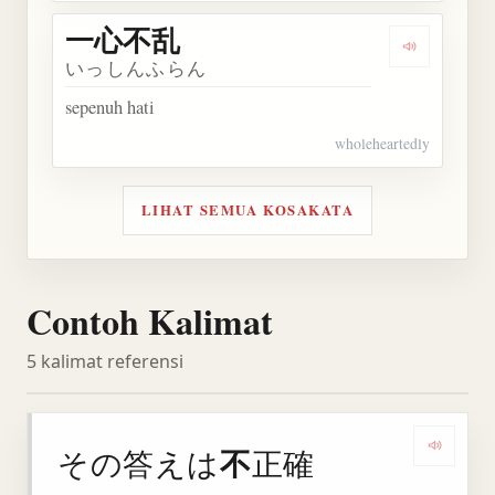
一心不乱
Dengarkan
いっしんふらん
sepenuh hati
wholeheartedly
LIHAT SEMUA KOSAKATA
Contoh Kalimat
5 kalimat referensi
不
その答えは
正確
Denga