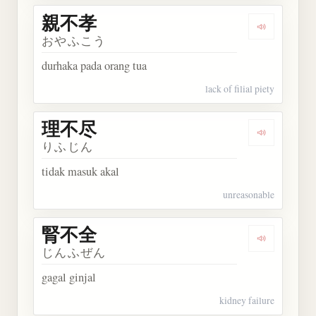
親不孝
Dengarkan
おやふこう
durhaka pada orang tua
lack of filial piety
理不尽
Dengarkan
りふじん
tidak masuk akal
unreasonable
腎不全
Dengarkan
じんふぜん
gagal ginjal
kidney failure