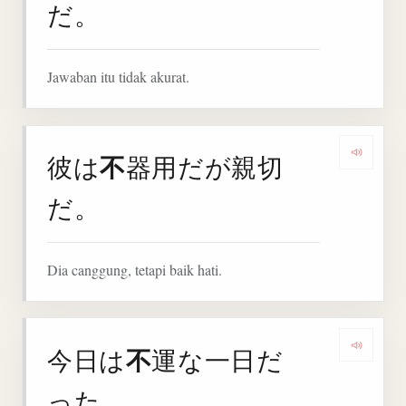
だ。
Jawaban itu tidak akurat.
不
彼は
器用だが親切
Denga
だ。
Dia canggung, tetapi baik hati.
不
今日は
運な一日だ
Denga
った。