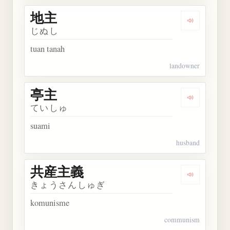
地主
Dengarkan 
じぬし
tuan tanah
landowner
亭主
Dengarkan 
ていしゅ
suami
husband
共産主義
Dengarkan
きょうさんしゅぎ
komunisme
communism