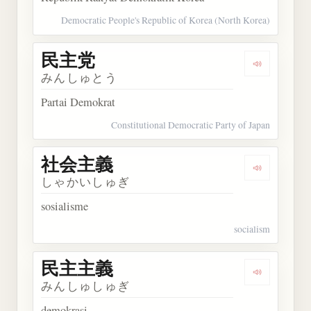
Democratic People's Republic of Korea (North Korea)
民主党
Dengarkan
みんしゅとう
Partai Demokrat
Constitutional Democratic Party of Japan
社会主義
Dengarkan
しゃかいしゅぎ
sosialisme
socialism
民主主義
Dengarkan
みんしゅしゅぎ
demokrasi