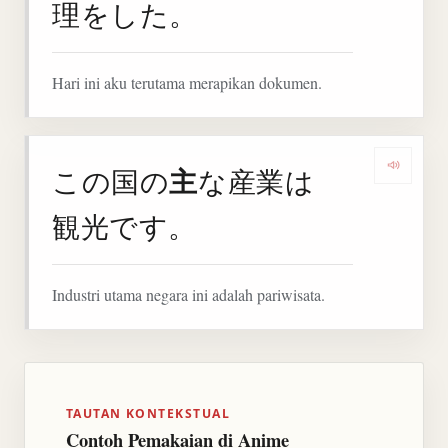
理をした。
Hari ini aku terutama merapikan dokumen.
主
この国の
な産業は
Denga
観光です。
Industri utama negara ini adalah pariwisata.
TAUTAN KONTEKSTUAL
Contoh Pemakaian di Anime