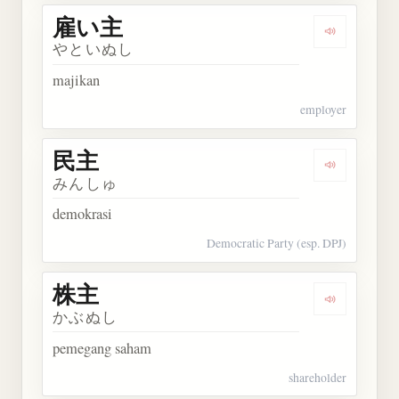
雇い主
Dengarkan
やといぬし
majikan
employer
民主
Dengarkan 
みんしゅ
demokrasi
Democratic Party (esp. DPJ)
株主
Dengarkan 
かぶぬし
pemegang saham
shareholder