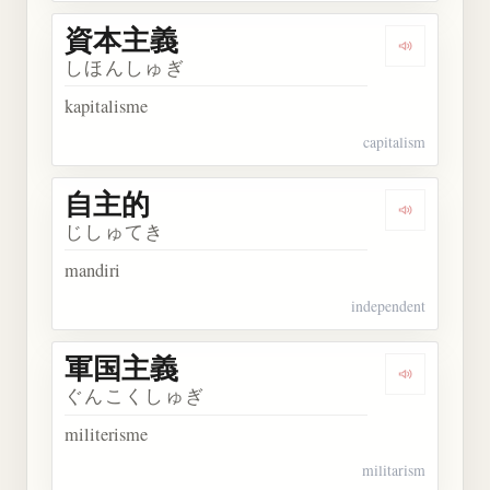
資本主義
Dengarkan
しほんしゅぎ
kapitalisme
capitalism
自主的
Dengarkan
じしゅてき
mandiri
independent
軍国主義
Dengarkan
ぐんこくしゅぎ
militerisme
militarism