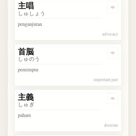
主唱
Dengarkan 
しゅしょう
penganjuran
advocacy
首脳
Dengarkan 
しゅのう
pemimpin
important part
主義
Dengarkan 
しゅぎ
paham
doctrine