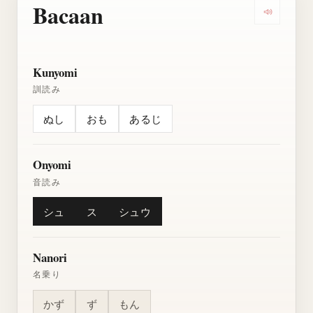
Bacaan
Dengarkan
Kunyomi
訓読み
ぬし
おも
あるじ
Onyomi
音読み
シュ
ス
シュウ
Nanori
名乗り
かず
ず
もん