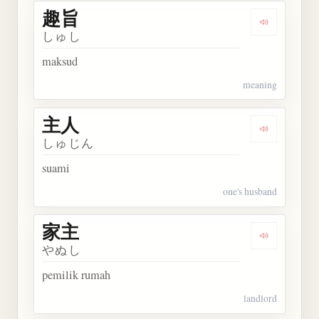
趣旨
Dengarkan 
しゅし
maksud
meaning
主人
Dengarkan 
しゅじん
suami
one's husband
家主
Dengarkan 
やぬし
pemilik rumah
landlord