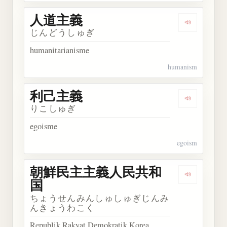
人道主義
Dengarkan
じんどうしゅぎ
humanitarianisme
humanism
利己主義
Dengarkan
りこしゅぎ
egoisme
egoism
朝鮮民主主義人民共和
Dengark
国
ちょうせんみんしゅしゅぎじんみ
んきょうわこく
Republik Rakyat Demokratik Korea