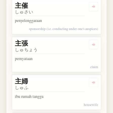
主催
Dengarkan 
しゅさい
penyelenggaraan
sponsorship (i.e. conducting under one's auspices)
主張
Dengarkan 
しゅちょう
pernyataan
claim
主婦
Dengarkan 
しゅふ
ibu rumah tangga
housewife