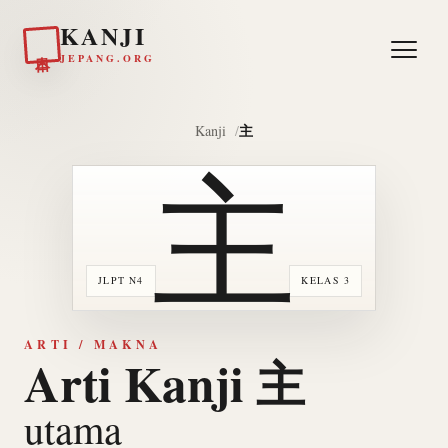
KANJI
日本
JEPANG.ORG
主
Kanji
主
JLPT N4
KELAS 3
ARTI / MAKNA
Arti Kanji 主
utama