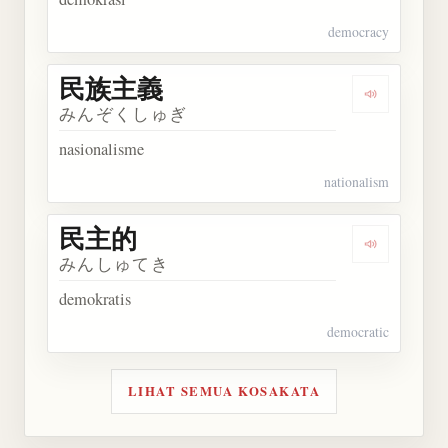
democracy
民族主義
Dengarkan
みんぞくしゅぎ
nasionalisme
nationalism
民主的
Dengarkan
みんしゅてき
demokratis
democratic
LIHAT SEMUA KOSAKATA