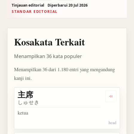
Tinjauan editorial
Diperbarui 20 Jul 2026
STANDAR EDITORIAL
Kosakata Terkait
Menampilkan 36 kata populer
Menampilkan 36 dari 1.180 entri yang mengandung
kanji ini.
主席
Dengarkan 
しゅせき
ketua
head