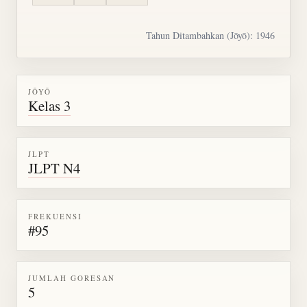
Tahun Ditambahkan (Jōyō): 1946
JŌYŌ
Kelas 3
JLPT
JLPT N4
FREKUENSI
#95
JUMLAH GORESAN
5