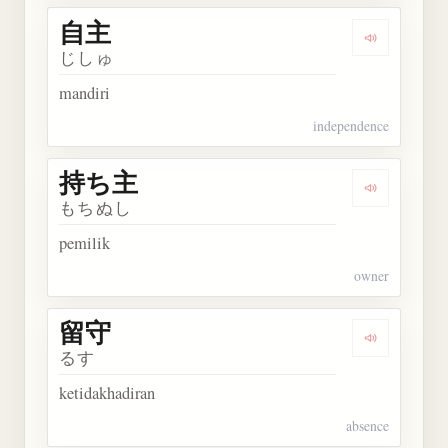
自主
Dengarkan 
じしゅ
mandiri
independence
持ち主
Dengarkan
もちぬし
pemilik
owner
留守
Dengarkan 
るす
ketidakhadiran
absence