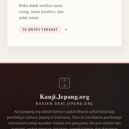
Buka untuk melihat nama
orang, nama karakter, dan
judul anime.
18 ENTRI TERKAIT
日
本
Kanji.Jepang.org
BAGIAN DARI JEPANG.ORG
Kanji.Jepang.org adalah kamus rujukan khusus untuk kanji bagi
pembelajar bahasa Jepang di Indonesia. Situs ini membantu pembelajar
memahami setiap karakter melalui arti yang jelas, bacaan onyomi dan
kunyomi, urutan goresan, kosakata, contoh kalimat, dan dukungan