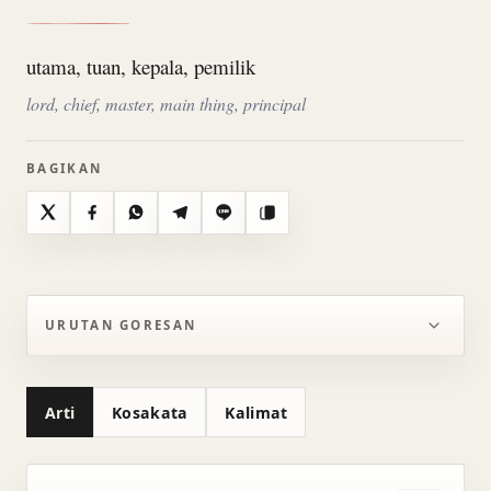
utama, tuan, kepala, pemilik
lord, chief, master, main thing, principal
BAGIKAN
X
Facebook
WhatsApp
Telegram
Line
Salin
URUTAN GORESAN
Arti
Kosakata
Kalimat