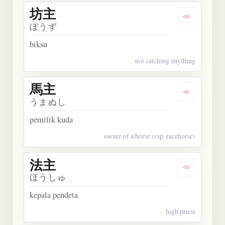
坊主
Dengarkan 
ぼうず
biksu
not catching anything
馬主
Dengarkan 
うまぬし
pemilik kuda
owner of a horse (esp. racehorse)
法主
Dengarkan 
ほうしゅ
kepala pendeta
high priest