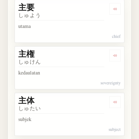
主要
Dengarkan 
しゅよう
utama
chief
主権
Dengarkan 
しゅけん
kedaulatan
sovereignty
主体
Dengarkan 
しゅたい
subjek
subject