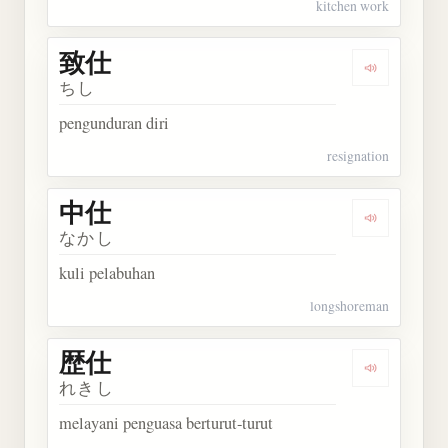
kitchen work
致仕
Dengarkan 
ちし
pengunduran diri
resignation
中仕
Dengarkan 
なかし
kuli pelabuhan
longshoreman
歴仕
Dengarkan 
れきし
melayani penguasa berturut-turut