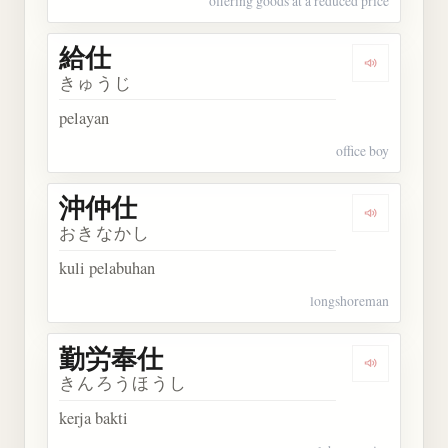
offering goods at a reduced price
給仕
Dengarkan 
きゅうじ
pelayan
office boy
沖仲仕
Dengarkan
おきなかし
kuli pelabuhan
longshoreman
勤労奉仕
Dengarkan
きんろうほうし
kerja bakti