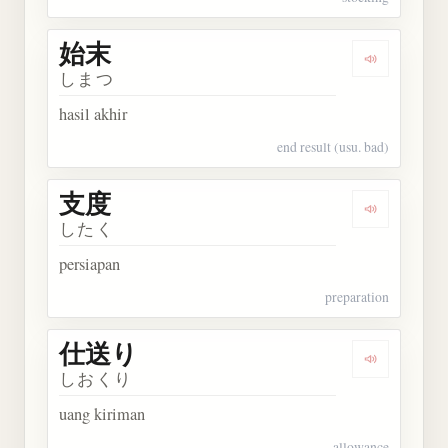
始末
Dengarkan 
しまつ
hasil akhir
end result (usu. bad)
支度
Dengarkan 
したく
persiapan
preparation
仕送り
Dengarkan
しおくり
uang kiriman
allowance