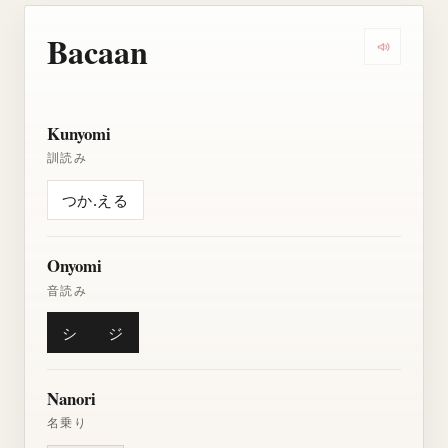
Bacaan
Dengarkan
Kunyomi
訓読み
つか.える
Onyomi
音読み
シ
ジ
Nanori
名乗り