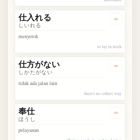
仕入れる
Dengarkan
しいれる
menyetok
to lay in stock
仕方がない
Dengarka
しかたがない
tidak ada jalan lain
there's no (other) way
奉仕
Dengarkan 
ほうし
pelayanan