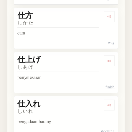
仕方
Dengarkan 
しかた
cara
way
仕上げ
Dengarkan
しあげ
penyelesaian
finish
仕入れ
Dengarkan
しいれ
pengadaan barang
stocking