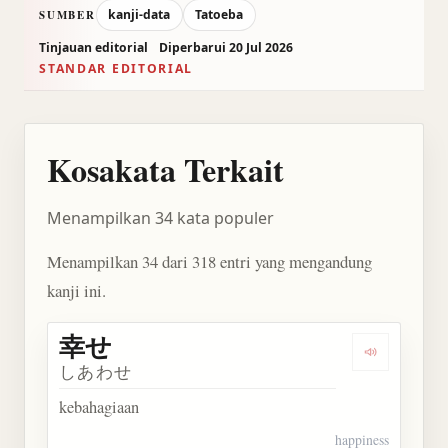
kanji-data
Tatoeba
SUMBER
Tinjauan editorial
Diperbarui 20 Jul 2026
STANDAR EDITORIAL
Kosakata Terkait
Menampilkan 34 kata populer
Menampilkan 34 dari 318 entri yang mengandung
kanji ini.
幸せ
Dengarkan 
しあわせ
kebahagiaan
happiness