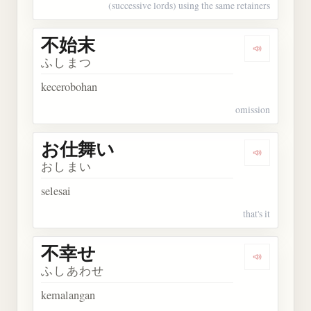
(successive lords) using the same retainers
不始末
Dengarkan
ふしまつ
kecerobohan
omission
お仕舞い
Dengarkan
おしまい
selesai
that's it
不幸せ
Dengarkan
ふしあわせ
kemalangan