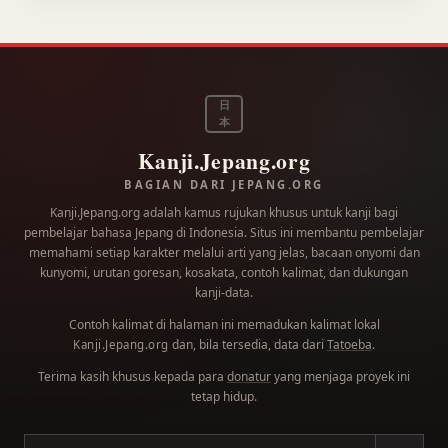
日
本
Kanji.Jepang.org
BAGIAN DARI JEPANG.ORG
Kanji.Jepang.org adalah kamus rujukan khusus untuk kanji bagi
pembelajar bahasa Jepang di Indonesia. Situs ini membantu pembelajar
memahami setiap karakter melalui arti yang jelas, bacaan onyomi dan
kunyomi, urutan goresan, kosakata, contoh kalimat, dan dukungan
kanji-data.
Contoh kalimat di halaman ini memadukan kalimat lokal
dan, bila tersedia, data dari
Tatoeba
.
Kanji.Jepang.org
Terima kasih khusus kepada para
donatur
yang menjaga proyek ini
tetap hidup.