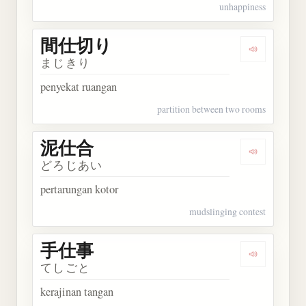
unhappiness
間仕切り
Dengarkan
まじきり
penyekat ruangan
partition between two rooms
泥仕合
Dengarkan
どろじあい
pertarungan kotor
mudslinging contest
手仕事
Dengarkan
てしごと
kerajinan tangan