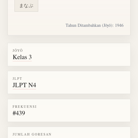
まなぶ
Tahun Ditambahkan (Jōyō): 1946
JŌYŌ
Kelas 3
JLPT
JLPT N4
FREKUENSI
#439
JUMLAH GORESAN