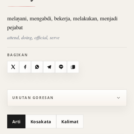
melayani, mengabdi, bekerja, melakukan, menjadi
pejabat
attend, doing, official, serve
BAGIKAN
X
Facebook
WhatsApp
Telegram
Line
Salin
URUTAN GORESAN
Arti
Kosakata
Kalimat