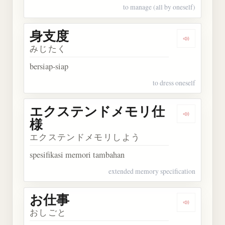
to manage (all by oneself)
身支度
Dengarkan
みじたく
bersiap-siap
to dress oneself
エクステンドメモリ仕
Dengark
様
エクステンドメモリしよう
spesifikasi memori tambahan
extended memory specification
お仕事
Dengarkan
おしごと