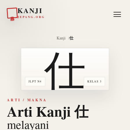
KANJI
日本
JEPANG.ORG
仕
Kanji
仕
JLPT N4
KELAS 3
ARTI / MAKNA
Arti Kanji 仕
melayani