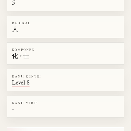
5
RADIKAL
人
KOMPONEN
化
•
士
KANJI KENTEI
Level 8
KANJI MIRIP
-