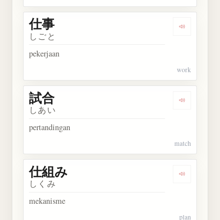
仕事
Dengarkan 
しごと
pekerjaan
work
試合
Dengarkan 
しあい
pertandingan
match
仕組み
Dengarkan
しくみ
mekanisme
plan