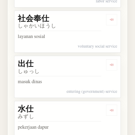
labor service
社会奉仕
Dengarkan
しゃかいほうし
layanan sosial
voluntary social service
出仕
Dengarkan 
しゅっし
masuk dinas
entering (government) service
水仕
Dengarkan 
みずし
pekerjaan dapur