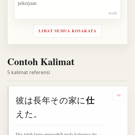
pekerjaan
work
LIHAT SEMUA KOSAKATA
Contoh Kalimat
5 kalimat referensi
仕
彼は長年その家に
Denga
えた。
Dia telah lama mengabdi pada keluarga itu.