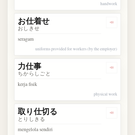
handwork
お仕着せ
Dengarkan
おしきせ
seragam
uniforms provided for workers (by the employer)
力仕事
Dengarkan
ちからしごと
kerja fisik
physical work
取り仕切る
Dengarka
とりしきる
mengelola sendiri