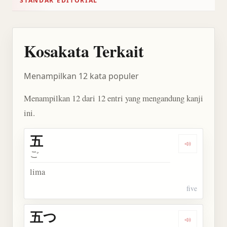
STANDAR EDITORIAL
Kosakata Terkait
Menampilkan 12 kata populer
Menampilkan 12 dari 12 entri yang mengandung kanji
ini.
五
Dengarkan 
ご
lima
five
五つ
Dengarkan 