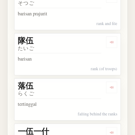
Dengarkan 
そつご
barisan prajurit
rank and file
隊伍
Dengarkan 
たいご
barisan
rank (of troops)
落伍
Dengarkan 
らくご
tertinggal
falling behind the ranks
一伍一什