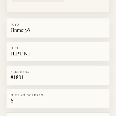
JŌYŌ
Jinmeiyō
JLPT
JLPT N1
FREKUENSI
#1881
JUMLAH GORESAN
6