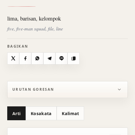
lima, barisan, kelompok
five, five-man squad, file, line
BAGIKAN
X
Facebook
WhatsApp
Telegram
Line
Salin
URUTAN GORESAN
Arti
Kosakata
Kalimat