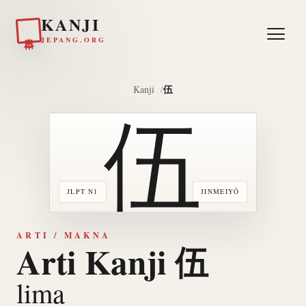
KANJI
日本
JEPANG.ORG
伍
Kanji
伍
JLPT N1
JINMEIYŌ
ARTI / MAKNA
Arti Kanji 伍
lima