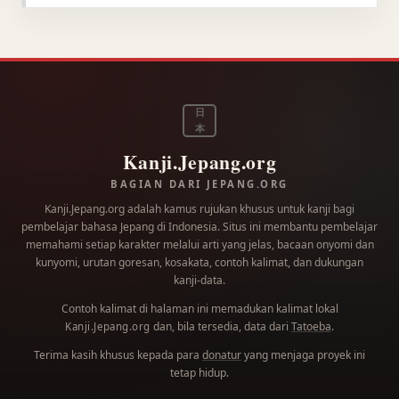
日
本
Kanji.Jepang.org
BAGIAN DARI JEPANG.ORG
Kanji.Jepang.org adalah kamus rujukan khusus untuk kanji bagi
pembelajar bahasa Jepang di Indonesia. Situs ini membantu pembelajar
memahami setiap karakter melalui arti yang jelas, bacaan onyomi dan
kunyomi, urutan goresan, kosakata, contoh kalimat, dan dukungan
kanji-data.
Contoh kalimat di halaman ini memadukan kalimat lokal
dan, bila tersedia, data dari
Tatoeba
.
Kanji.Jepang.org
Terima kasih khusus kepada para
donatur
yang menjaga proyek ini
tetap hidup.