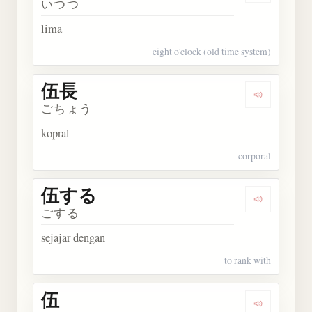
いつつ
lima
eight o'clock (old time system)
伍長
Dengarkan 
ごちょう
kopral
corporal
伍する
Dengarkan
ごする
sejajar dengan
to rank with
伍
Dengarkan 