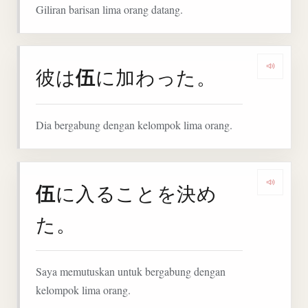
Giliran barisan lima orang datang.
伍
彼は
に加わった。
Denga
Dia bergabung dengan kelompok lima orang.
伍
に入ることを決め
Denga
た。
Saya memutuskan untuk bergabung dengan
kelompok lima orang.