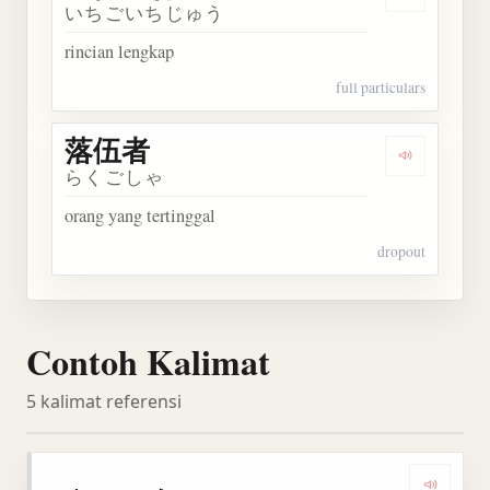
Dengarkan
いちごいちじゅう
rincian lengkap
full particulars
落伍者
Dengarkan
らくごしゃ
orang yang tertinggal
dropout
Contoh Kalimat
5 kalimat referensi