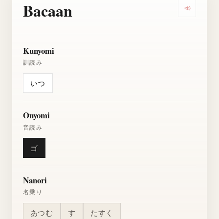
Bacaan
Dengarkan
Kunyomi
訓読み
いつ
Onyomi
音読み
ゴ
Nanori
名乗り
あつむ
す
たすく