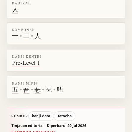
RADIKAL
人
KOMPONEN
一
•
二
•
人
KANJI KENTEI
Pre-Level 1
KANJI MIRIP
五
•
吾
•
忢
•
㐏
•
㕶
kanji-data
Tatoeba
SUMBER
Tinjauan editorial
Diperbarui 20 Jul 2026