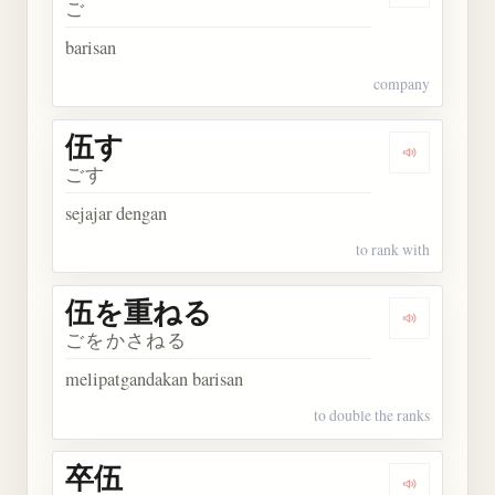
ご
barisan
company
伍す
Dengarkan 
ごす
sejajar dengan
to rank with
伍を重ねる
Dengarka
ごをかさねる
melipatgandakan barisan
to double the ranks
卒伍