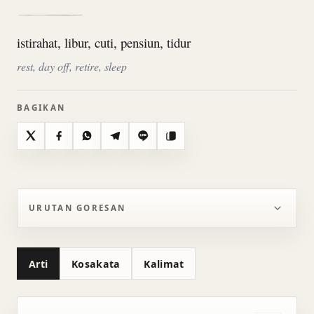
istirahat, libur, cuti, pensiun, tidur
rest, day off, retire, sleep
BAGIKAN
X
Facebook
WhatsApp
Telegram
Line
Salin
URUTAN GORESAN
Arti
Kosakata
Kalimat