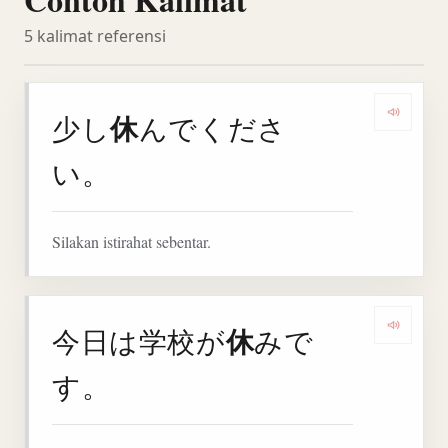
5 kalimat referensi
休
少し
んでくださ
Denga
い。
Silakan istirahat sebentar.
休
今日は学校が
みで
Denga
す。