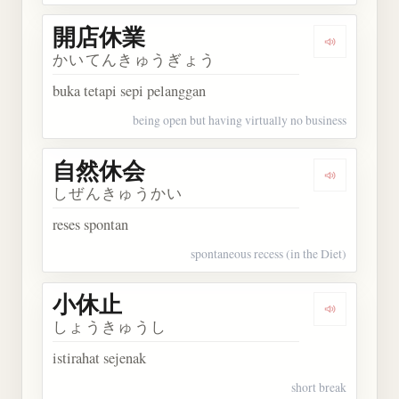
開店休業
Dengarkan
かいてんきゅうぎょう
buka tetapi sepi pelanggan
being open but having virtually no business
自然休会
Dengarkan
しぜんきゅうかい
reses spontan
spontaneous recess (in the Diet)
小休止
Dengarkan
しょうきゅうし
istirahat sejenak
short break