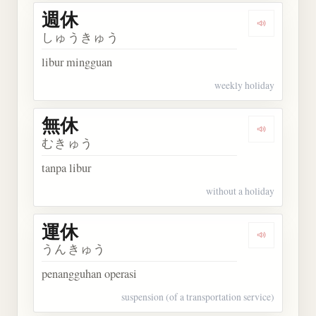
週休
Dengarkan 
しゅうきゅう
libur mingguan
weekly holiday
無休
Dengarkan 
むきゅう
tanpa libur
without a holiday
運休
Dengarkan 
うんきゅう
penangguhan operasi
suspension (of a transportation service)