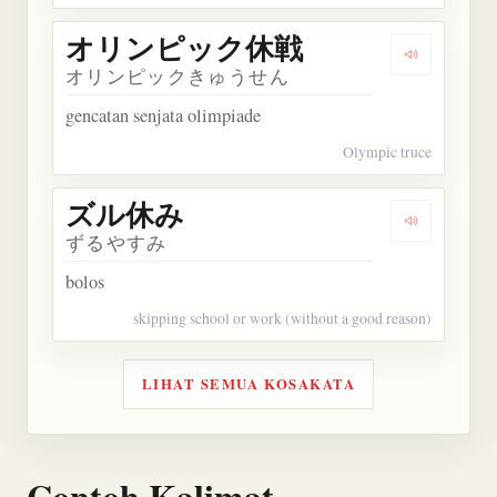
オリンピック休戦
Dengarka
オリンピックきゅうせん
gencatan senjata olimpiade
Olympic truce
ズル休み
Dengarkan
ずるやすみ
bolos
skipping school or work (without a good reason)
LIHAT SEMUA KOSAKATA
Contoh Kalimat