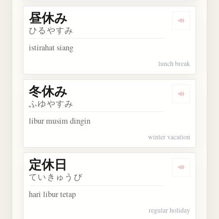
昼休み
Dengarkan
ひるやすみ
istirahat siang
lunch break
冬休み
Dengarkan
ふゆやすみ
libur musim dingin
winter vacation
定休日
Dengarkan
ていきゅうび
hari libur tetap
regular holiday