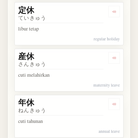
定休
Dengarkan 
ていきゅう
libur tetap
regular holiday
産休
Dengarkan 
さんきゅう
cuti melahirkan
maternity leave
年休
Dengarkan 
ねんきゅう
cuti tahunan
annual leave