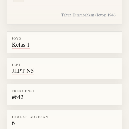
Tahun Ditambahkan (Jōyō): 1946
JŌYŌ
Kelas 1
JLPT
JLPT N5
FREKUENSI
#642
JUMLAH GORESAN
6