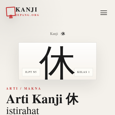
KANJI
日本
JEPANG.ORG
休
Kanji
休
JLPT N5
KELAS 1
ARTI / MAKNA
Arti Kanji 休
istirahat