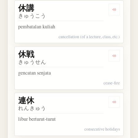
休講
Dengarkan 
きゅうこう
pembatalan kuliah
cancellation (of a lecture, class, etc.)
休戦
Dengarkan 
きゅうせん
gencatan senjata
cease-fire
連休
Dengarkan 
れんきゅう
libur berturut-turut
consecutive holidays