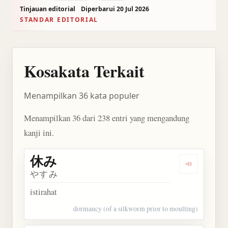
Tinjauan editorial
Diperbarui 20 Jul 2026
STANDAR EDITORIAL
Kosakata Terkait
Menampilkan 36 kata populer
Menampilkan 36 dari 238 entri yang mengandung
kanji ini.
休み
Dengarkan 
やすみ
istirahat
dormancy (of a silkworm prior to moulting)