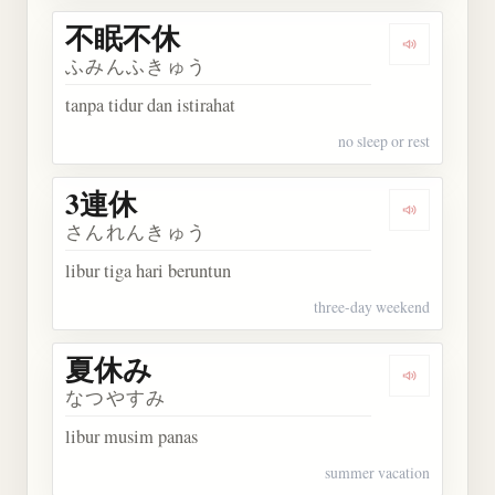
不眠不休
Dengarkan
ふみんふきゅう
tanpa tidur dan istirahat
no sleep or rest
3連休
Dengarkan 
さんれんきゅう
libur tiga hari beruntun
three-day weekend
夏休み
Dengarkan
なつやすみ
libur musim panas
summer vacation