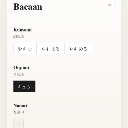
Bacaan
Dengarkan
Kunyomi
訓読み
やす.む
やす.まる
やす.める
Onyomi
音読み
キュウ
Nanori
名乗り
-