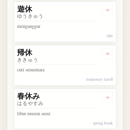
遊休
Dengarkan 
ゆうきゅう
menganggur
idle
帰休
Dengarkan 
ききゅう
cuti sementara
temporary layoff
春休み
Dengarkan
はるやすみ
libur musim semi
spring break