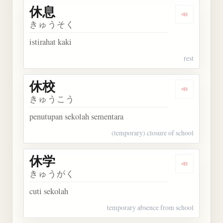
休息
Dengarkan 
きゅうそく
istirahat kaki
rest
休校
Dengarkan 
きゅうこう
penutupan sekolah sementara
(temporary) closure of school
休学
Dengarkan 
きゅうがく
cuti sekolah
temporary absence from school