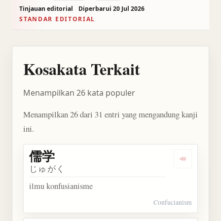
Tinjauan editorial
Diperbarui 20 Jul 2026
STANDAR EDITORIAL
Kosakata Terkait
Menampilkan 26 kata populer
Menampilkan 26 dari 31 entri yang mengandung kanji
ini.
儒学
Dengarkan 
じゅがく
ilmu konfusianisme
Confucianism