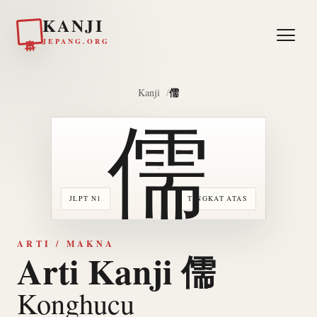
KANJI
日本
JEPANG.ORG
儒
Kanji
儒
JLPT N1
TINGKAT ATAS
ARTI / MAKNA
Arti Kanji 儒
Konghucu