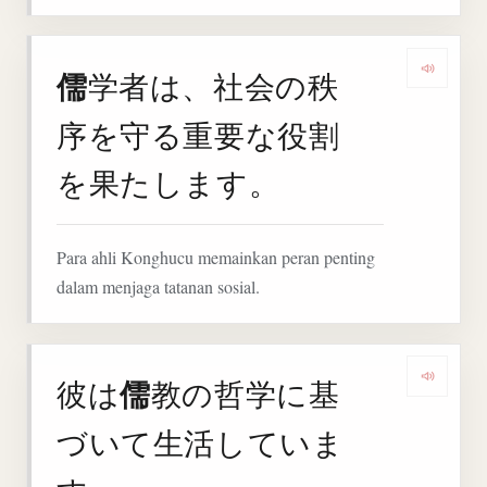
儒
学者は、社会の秩
Deng
序を守る重要な役割
を果たします。
Para ahli Konghucu memainkan peran penting
dalam menjaga tatanan sosial.
儒
彼は
教の哲学に基
Deng
づいて生活していま