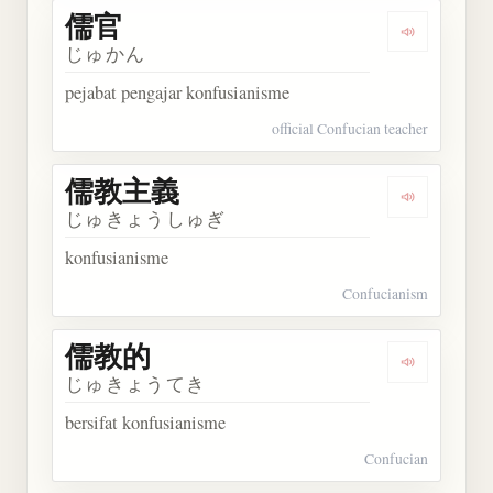
儒官
Dengarkan 
じゅかん
pejabat pengajar konfusianisme
official Confucian teacher
儒教主義
Dengarkan
じゅきょうしゅぎ
konfusianisme
Confucianism
儒教的
Dengarkan
じゅきょうてき
bersifat konfusianisme
Confucian