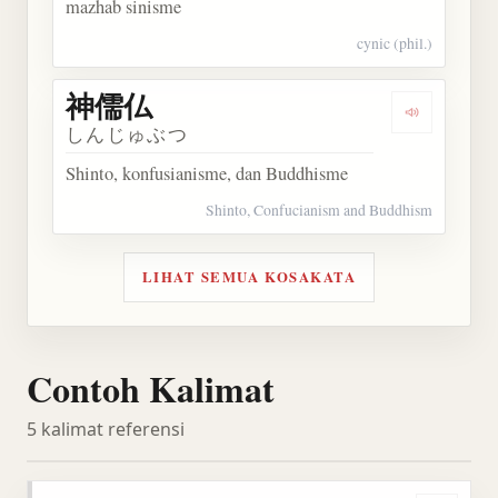
mazhab sinisme
cynic (phil.)
神儒仏
Dengarkan
しんじゅぶつ
Shinto, konfusianisme, dan Buddhisme
Shinto, Confucianism and Buddhism
LIHAT SEMUA KOSAKATA
Contoh Kalimat
5 kalimat referensi