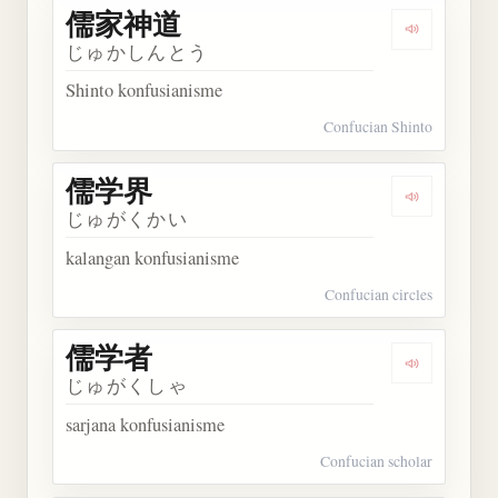
儒家神道
Dengarkan
じゅかしんとう
Shinto konfusianisme
Confucian Shinto
儒学界
Dengarkan
じゅがくかい
kalangan konfusianisme
Confucian circles
儒学者
Dengarkan
じゅがくしゃ
sarjana konfusianisme
Confucian scholar