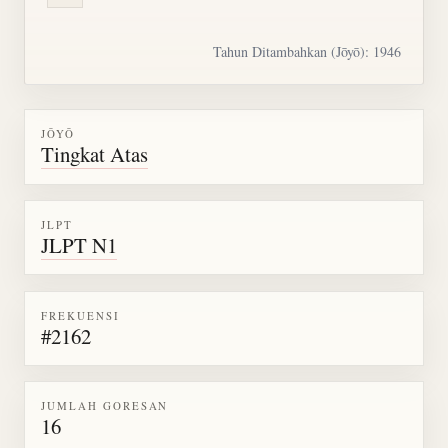
Tahun Ditambahkan (Jōyō): 1946
JŌYŌ
Tingkat Atas
JLPT
JLPT N1
FREKUENSI
#2162
JUMLAH GORESAN
16