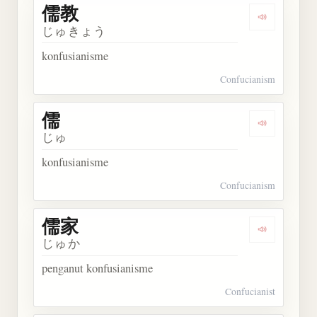
儒教
Dengarkan 
じゅきょう
konfusianisme
Confucianism
儒
Dengarkan 
じゅ
konfusianisme
Confucianism
儒家
Dengarkan 
じゅか
penganut konfusianisme
Confucianist