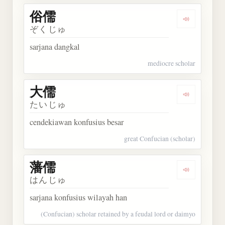
俗儒
Dengarkan 
ぞくじゅ
sarjana dangkal
mediocre scholar
大儒
Dengarkan 
たいじゅ
cendekiawan konfusius besar
great Confucian (scholar)
藩儒
Dengarkan 
はんじゅ
sarjana konfusius wilayah han
(Confucian) scholar retained by a feudal lord or daimyo