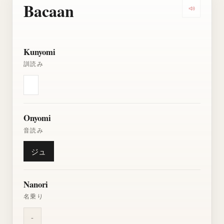
Bacaan
Dengarkan
Kunyomi
訓読み
Onyomi
音読み
ジュ
Nanori
名乗り
-