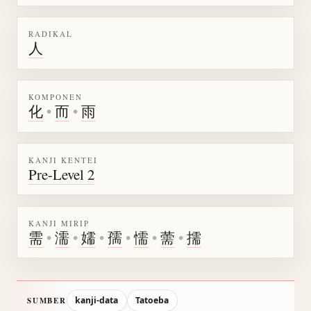
RADIKAL
人
KOMPONEN
化
•
而
•
雨
KANJI KENTEI
Pre-Level 2
KANJI MIRIP
需
•
濡
•
嬬
•
孺
•
懦
•
薷
•
擩
kanji-data
Tatoeba
SUMBER