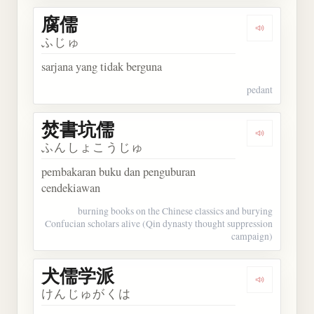
腐儒
Dengarkan 
ふじゅ
sarjana yang tidak berguna
pedant
焚書坑儒
Dengarkan
ふんしょこうじゅ
pembakaran buku dan penguburan
cendekiawan
burning books on the Chinese classics and burying
Confucian scholars alive (Qin dynasty thought suppression
campaign)
犬儒学派
Dengarkan
けんじゅがくは