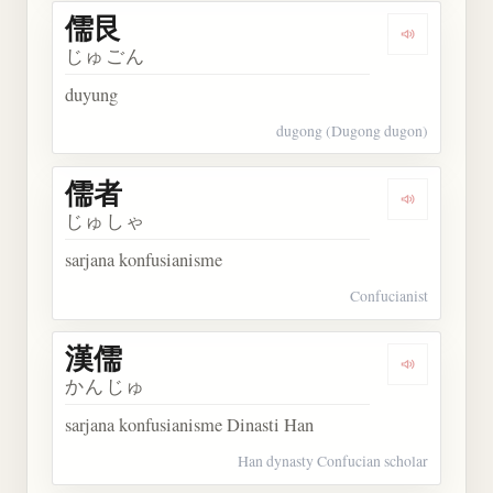
儒艮
Dengarkan 
じゅごん
duyung
dugong (Dugong dugon)
儒者
Dengarkan 
じゅしゃ
sarjana konfusianisme
Confucianist
漢儒
Dengarkan 
かんじゅ
sarjana konfusianisme Dinasti Han
Han dynasty Confucian scholar