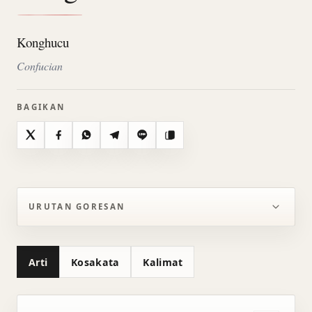
Konghucu
Confucian
BAGIKAN
X
Facebook
WhatsApp
Telegram
Line
Salin
URUTAN GORESAN
Arti
Kosakata
Kalimat