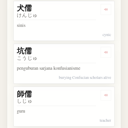
犬儒
Dengarkan 
けんじゅ
sinis
cynic
坑儒
Dengarkan 
こうじゅ
penguburan sarjana konfusianisme
burying Confucian scholars alive
師儒
Dengarkan 
しじゅ
guru
teacher