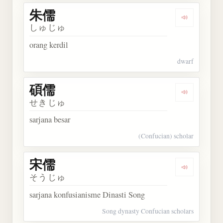
朱儒
Dengarkan 
しゅじゅ
orang kerdil
dwarf
碩儒
Dengarkan 
せきじゅ
sarjana besar
(Confucian) scholar
宋儒
Dengarkan 
そうじゅ
sarjana konfusianisme Dinasti Song
Song dynasty Confucian scholars