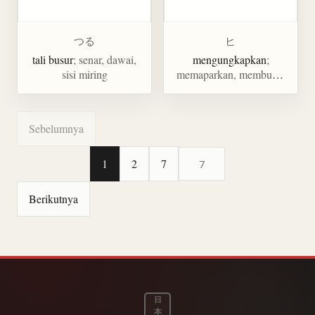
つる
ヒ
tali busur
; senar, dawai,
mengungkapkan
;
sisi miring
memaparkan, membuka,
memamerkan
Sebelumnya
1
2
7
Loncat ke halaman tertentu
Berikutnya
日
本