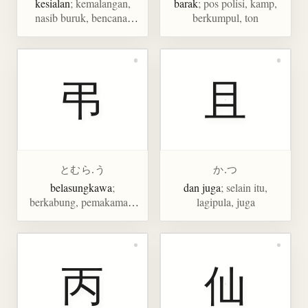
kesialan
; kemalangan,
barak
; pos polisi, kamp,
nasib buruk, bencana,
berkumpul, ton
malapetaka
弔
且
とむら.う
か.つ
belasungkawa
;
dan juga
; selain itu,
berkabung, pemakaman,
lagipula, juga
melayat
丙
仙