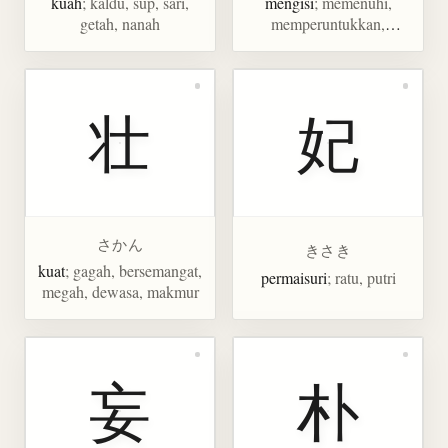
kuah
; kaldu, sup, sari,
mengisi
; memenuhi,
getah, nanah
memperuntukkan,
mencukupi, melengkapi
壮
妃
さかん
きさき
kuat
; gagah, bersemangat,
permaisuri
; ratu, putri
megah, dewasa, makmur
妄
朴