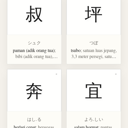
叔
坪
シュク
つぼ
paman (adik orang tua)
;
tsubo
; satuan luas jepang,
bibi (adik orang tua),
3,3 meter persegi, satuan
muda
luas dua tatami
奔
宜
はし.る
よろ.しい
berlari cepat
; bergegas,
salam hormat
; pantas,