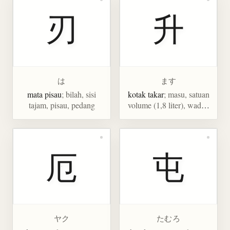
刃
升
は
ます
mata pisau
; bilah, sisi
kotak takar
; masu, satuan
tajam, pisau, pedang
volume (1,8 liter), wadah
takaran
厄
屯
ヤク
たむろ