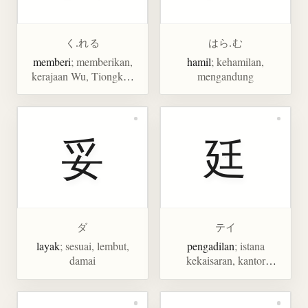
く.れる
はら.む
memberi
; memberikan,
hamil
; kehamilan,
kerajaan Wu, Tiongkok
mengandung
kuno
妥
廷
ダ
テイ
layak
; sesuai, lembut,
pengadilan
; istana
damai
kekaisaran, kantor
pemerintahan