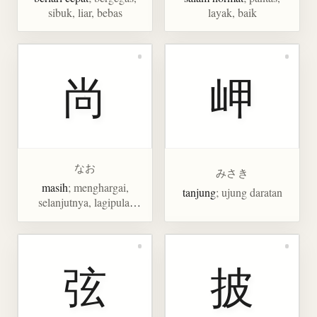
sibuk, liar, bebas
layak, baik
尚
岬
なお
みさき
masih
; menghargai,
tanjung
; ujung daratan
selanjutnya, lagipula,
terlebih
弦
披