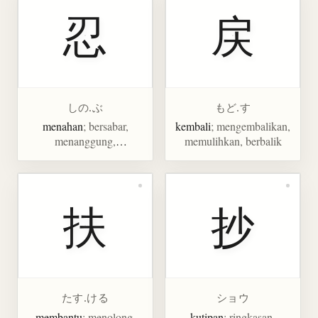
忍
戻
しの.ぶ
もど.す
menahan
; bersabar,
kembali
; mengembalikan,
menanggung,
memulihkan, berbalik
menyembunyikan,
bersembunyi, menyusup,
diam-diam
扶
抄
たす.ける
ショウ
membantu
; menolong,
kutipan
; ringkasan,