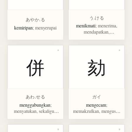
う.ける
あやか.る
menikmati
; menerima,
kemiripan
; menyerupai
mendapatkan,
mengalami, menerima
(telepon)
併
劾
あわ.せる
ガイ
menggabungkan
;
mengecam
;
menyatukan, sekaligus,
memakzulkan, mengusut,
bersama-sama, menyertai
mendakwa