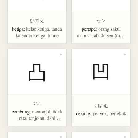
ひのえ
セン
ketiga
; kelas ketiga, tanda
pertapa
; orang sakti,
kalender ketiga, hinoe
manusia abadi, sen (mata
uang)
凸
凹
でこ
くぼ.む
cembung
; menonjol, tidak
cekung
; penyok, berlekuk
rata, tonjolan, dahi
menonjol