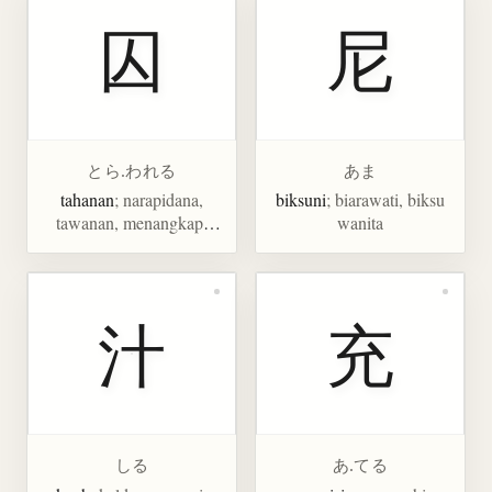
囚
尼
とら.われる
あま
tahanan
; narapidana,
biksuni
; biarawati, biksu
tawanan, menangkap,
wanita
memenjarakan
汁
充
しる
あ.てる