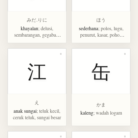
みだ.りに
ほう
khayalan
; delusi,
sederhana
; polos, lugu,
sembarangan, gegabah,
penurut, kasar, pohon
ngawur
magnolia
江
缶
え
かま
anak sungai
; teluk kecil,
kaleng
; wadah logam
ceruk teluk, sungai besar