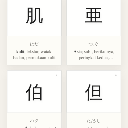
肌
亜
はだ
つ.ぐ
kulit
; tekstur, watak,
Asia
; sub-, berikutnya,
badan, permukaan kulit
peringkat kedua,
mengikuti
伯
但
ハク
ただ.し