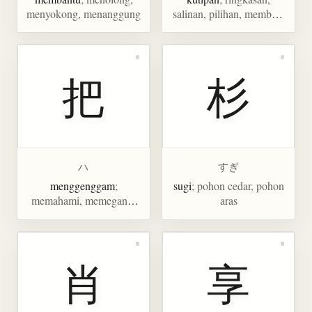
menyokong, menanggung
salinan, pilihan, membuat
kertas
把
杉
ハ
すぎ
menggenggam
;
sugi
; pohon cedar, pohon
memahami, memegang,
aras
seikat, berkas, pegangan
肖
享