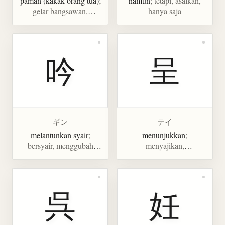
paman (kakak orang tua)
;
namun
; tetapi, asalkan,
gelar bangsawan,
hanya saja
pemimpin, brasil, setara
吟
呈
ギン
テイ
melantunkan syair
;
menunjukkan
;
bersyair, menggubah
menyajikan,
puisi, mendendangkan,
menampilkan,
mempertimbangkan
mempersembahkan,
menawarkan,
menyerahkan
呉
妊