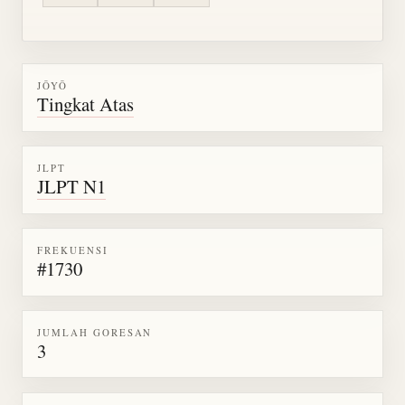
JŌYŌ
Tingkat Atas
JLPT
JLPT N1
FREKUENSI
#1730
JUMLAH GORESAN
3