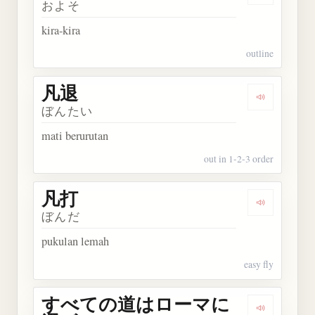
およそ
kira-kira
outline
凡退
Dengarkan 
ぼんたい
mati berurutan
out in 1-2-3 order
凡打
Dengarkan 
ぼんだ
pukulan lemah
easy fly
すべての道はローマに