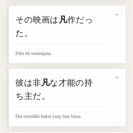
凡
その映画は
作だっ
Denga
た。
Film itu semenjana.
凡
彼は非
な才能の持
Denga
ち主だ。
Dia memiliki bakat yang luar biasa.