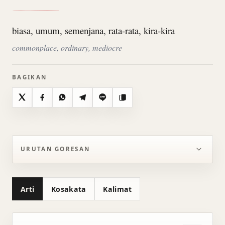
biasa, umum, semenjana, rata-rata, kira-kira
commonplace, ordinary, mediocre
BAGIKAN
X
Facebook
WhatsApp
Telegram
Line
Salin
URUTAN GORESAN
Arti
Kosakata
Kalimat