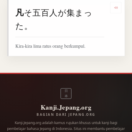
凡
そ五百人が集まっ
Denga
た。
Kira-kira lima ratus orang berkumpul.
日
本
Kanji.Jepang.org
BAGIAN DARI JEPANG.ORG
Kanji.Jepang.org adalah kamus rujukan khusus untuk kanji bagi
pembelajar bahasa Jepang di Indonesia. Situs ini membantu pembelajar