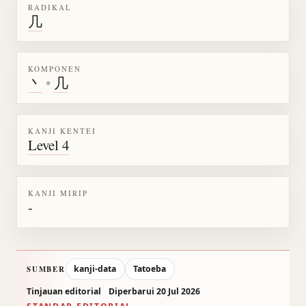
RADIKAL
几
KOMPONEN
丶
•
几
KANJI KENTEI
Level 4
KANJI MIRIP
-
kanji-data
Tatoeba
SUMBER
Tinjauan editorial
Diperbarui 20 Jul 2026