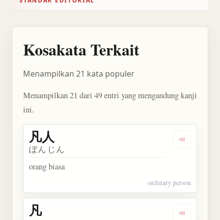
STANDAR EDITORIAL
Kosakata Terkait
Menampilkan 21 kata populer
Menampilkan 21 dari 49 entri yang mengandung kanji
ini.
凡人
Dengarkan 
ぼんじん
orang biasa
ordinary person
凡
Dengarkan 