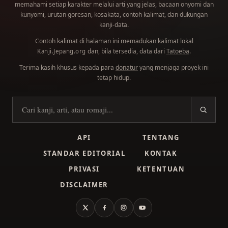
memahami setiap karakter melalui arti yang jelas, bacaan onyomi dan
kunyomi, urutan goresan, kosakata, contoh kalimat, dan dukungan
kanji-data.
Contoh kalimat di halaman ini memadukan kalimat lokal
dan, bila tersedia, data dari
Tatoeba
.
Kanji.Jepang.org
Terima kasih khusus kepada para
donatur
yang menjaga proyek ini
tetap hidup.
Cari kanji
API
TENTANG
STANDAR EDITORIAL
KONTAK
PRIVASI
KETENTUAN
DISCLAIMER
X
Facebook
Instagram
YouTube