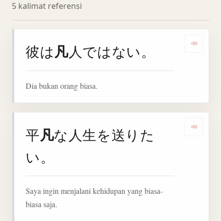
5 kalimat referensi
凡
彼は
人ではない。
Denga
Dia bukan orang biasa.
凡
平
な人生を送りた
Denga
い。
Saya ingin menjalani kehidupan yang biasa-
biasa saja.