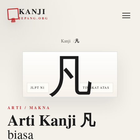
KANJI
日本
JEPANG.ORG
凡
Kanji
凡
JLPT N1
TINGKAT ATAS
ARTI / MAKNA
Arti Kanji 凡
biasa