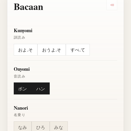
Bacaan
Dengarkan
Kunyomi
訓読み
およ.そ
おうよ.そ
すべ.て
Onyomi
音読み
ボン
ハン
Nanori
名乗り
なみ
ひろ
みな