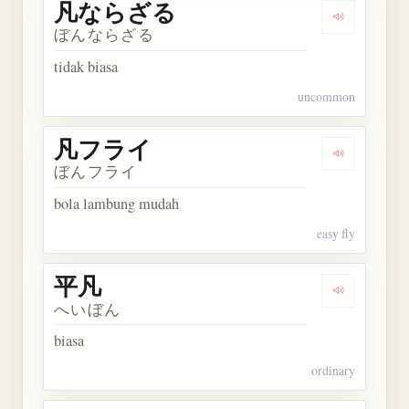
凡ならざる
Dengarka
ぼんならざる
tidak biasa
uncommon
凡フライ
Dengarkan
ぼんフライ
bola lambung mudah
easy fly
平凡
Dengarkan 
へいぼん
biasa
ordinary