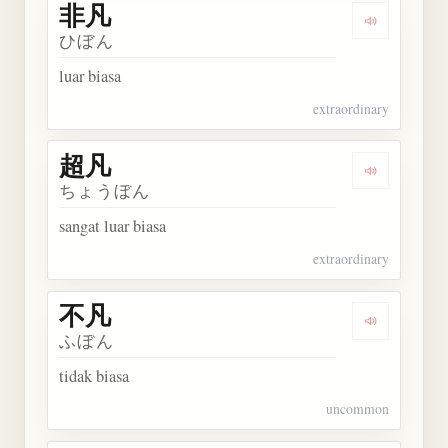
非凡
Dengarkan 
ひぼん
luar biasa
extraordinary
超凡
Dengarkan 
ちょうぼん
sangat luar biasa
extraordinary
不凡
Dengarkan 
ふぼん
tidak biasa
uncommon