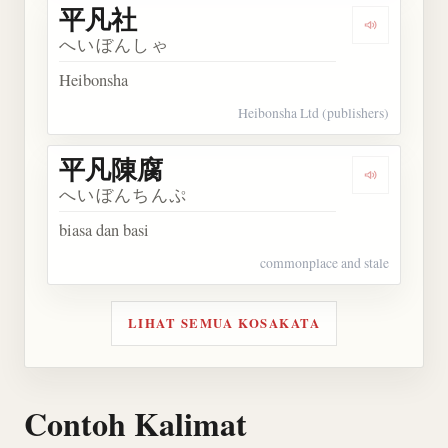
平凡社
Dengarkan
へいぼんしゃ
Heibonsha
Heibonsha Ltd (publishers)
平凡陳腐
Dengarkan
へいぼんちんぷ
biasa dan basi
commonplace and stale
LIHAT SEMUA KOSAKATA
Contoh Kalimat