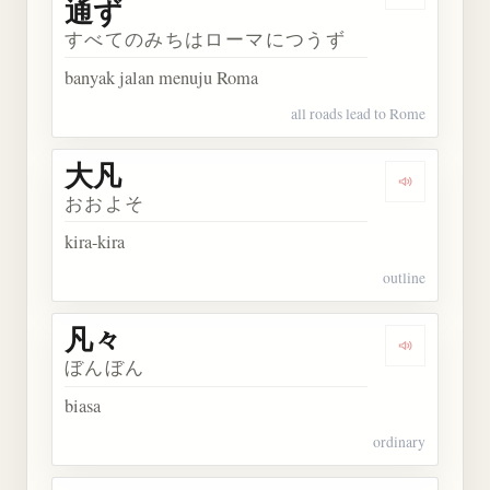
Dengark
通ず
すべてのみちはローマにつうず
banyak jalan menuju Roma
all roads lead to Rome
大凡
Dengarkan 
おおよそ
kira-kira
outline
凡々
Dengarkan 
ぼんぼん
biasa
ordinary