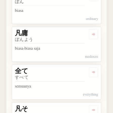
ぼん
biasa
ordinary
凡庸
Dengarkan 
ぼんよう
biasa-biasa saja
mediocre
全て
Dengarkan 
すべて
semuanya
everything
凡そ
Dengarkan 