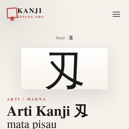
KANJI
日本
JEPANG.ORG
刄
Kanji
刄
ARTI / MAKNA
Arti Kanji 刄
mata pisau