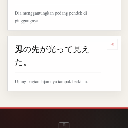
Dia menggantungkan pedang pendek di
pinggangnya.
刄
の先が光って見え
Denga
た。
Ujung bagian tajamnya tampak berkilau.
日