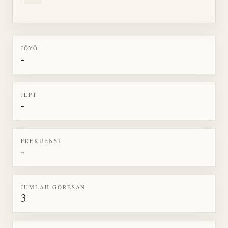
JŌYŌ
-
JLPT
-
FREKUENSI
-
JUMLAH GORESAN
3