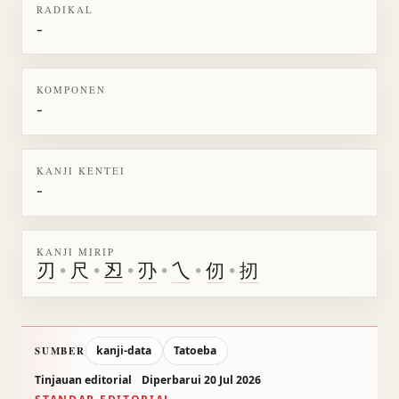
RADIKAL
-
KOMPONEN
-
KANJI KENTEI
-
KANJI MIRIP
刃
•
尺
•
丒
•
刅
•
乀
•
仞
•
扨
kanji-data
Tatoeba
SUMBER
Tinjauan editorial
Diperbarui 20 Jul 2026