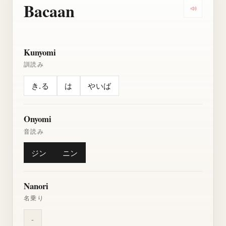
Bacaan
Dengarkan
Kunyomi
訓読み
き.る
は
やいば
Onyomi
音読み
ジン
ニン
Nanori
名乗り
-