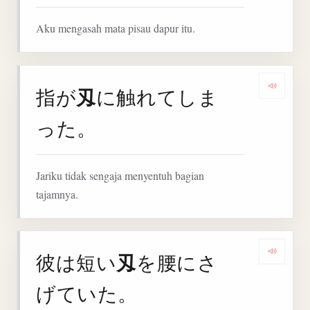
Aku mengasah mata pisau dapur itu.
刄
指が
に触れてしま
Denga
った。
Jariku tidak sengaja menyentuh bagian
tajamnya.
刄
彼は短い
を腰にさ
Denga
げていた。