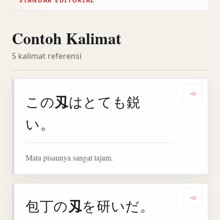
STANDAR EDITORIAL
Contoh Kalimat
5 kalimat referensi
刄
この
はとても鋭
Denga
い。
Mata pisaunya sangat tajam.
刄
包丁の
を研いだ。
Denga