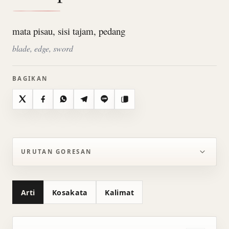
mata pisau, sisi tajam, pedang
blade, edge, sword
BAGIKAN
X
Facebook
WhatsApp
Telegram
Line
Salin
URUTAN GORESAN
Arti
Kosakata
Kalimat