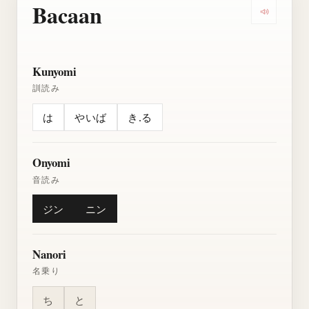
Bacaan
Dengarkan
Kunyomi
訓読み
は
やいば
き.る
Onyomi
音読み
ジン
ニン
Nanori
名乗り
ち
と