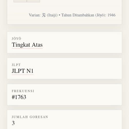
Varian:
刄
(Itaiji) • Tahun Ditambahkan (Jōyō): 1946
JŌYŌ
Tingkat Atas
JLPT
JLPT N1
FREKUENSI
#1763
JUMLAH GORESAN
3