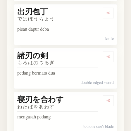
出刃包丁
Dengarkan
でばぼうちょう
pisau dapur deba
knife
諸刃の剣
Dengarkan
もろはのつるぎ
pedang bermata dua
double-edged sword
寝刃を合わす
Dengarka
ねたばをあわす
mengasah pedang
to hone one's blade