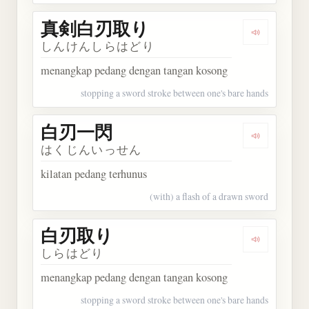
真剣白刃取り
Dengarka
しんけんしらはどり
menangkap pedang dengan tangan kosong
stopping a sword stroke between one's bare hands
白刃一閃
Dengarkan
はくじんいっせん
kilatan pedang terhunus
(with) a flash of a drawn sword
白刃取り
Dengarkan
しらはどり
menangkap pedang dengan tangan kosong
stopping a sword stroke between one's bare hands