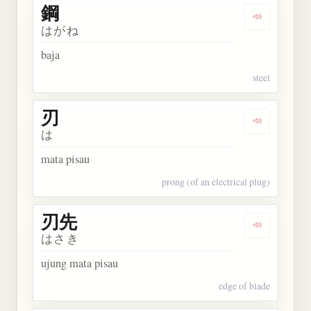
鋼
Dengarkan 
はがね
baja
steel
刃
Dengarkan 
は
mata pisau
prong (of an electrical plug)
刃先
Dengarkan 
はさき
ujung mata pisau
edge of blade