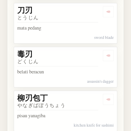
刀刃
Dengarkan 
とうじん
mata pedang
sword blade
毒刃
Dengarkan 
どくじん
belati beracun
assassin's dagger
柳刃包丁
Dengarkan
やなぎばぼうちょう
pisau yanagiba
kitchen knife for sashimi