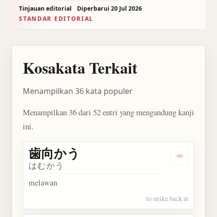
Tinjauan editorial
Diperbarui 20 Jul 2026
STANDAR EDITORIAL
Kosakata Terkait
Menampilkan 36 kata populer
Menampilkan 36 dari 52 entri yang mengandung kanji
ini.
歯向かう
Dengarkan
はむかう
melawan
to strike back at