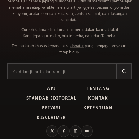
pembelajar bahasa Jepang di Indonesia. Situs ini membantu pembelajar
memahami setiap karakter melalui arti yang jelas, bacaan onyomi dan
kunyomi, urutan goresan, kosakata, contoh kalimat, dan dukungan
kanji-data.
Contoh kalimat di halaman ini memadukan kalimat lokal
dan, bila tersedia, data dari
Tatoeba
.
Kanji.Jepang.org
Terima kasih khusus kepada para
donatur
yang menjaga proyek ini
tetap hidup.
Cari kanji
API
TENTANG
STANDAR EDITORIAL
KONTAK
PRIVASI
KETENTUAN
DISCLAIMER
X
Facebook
Instagram
YouTube