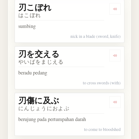
刃こぼれ
Dengarkan
はこぼれ
sumbing
nick in a blade (sword, knife)
刃を交える
Dengarka
やいばをまじえる
beradu pedang
to cross swords (with)
刃傷に及ぶ
Dengarka
にんじょうにおよぶ
berujung pada pertumpahan darah
to come to bloodshed