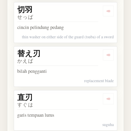
切羽
Dengarkan 
せっぱ
cincin pelindung pedang
thin washer on either side of the guard (tsuba) of a sword
替え刃
Dengarkan
かえば
bilah pengganti
replacement blade
直刃
Dengarkan 
すぐは
garis tempaan lurus
suguha