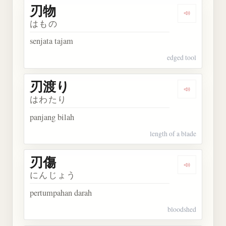
刃物
Dengarkan 
はもの
senjata tajam
edged tool
刃渡り
Dengarkan
はわたり
panjang bilah
length of a blade
刃傷
Dengarkan 
にんじょう
pertumpahan darah
bloodshed