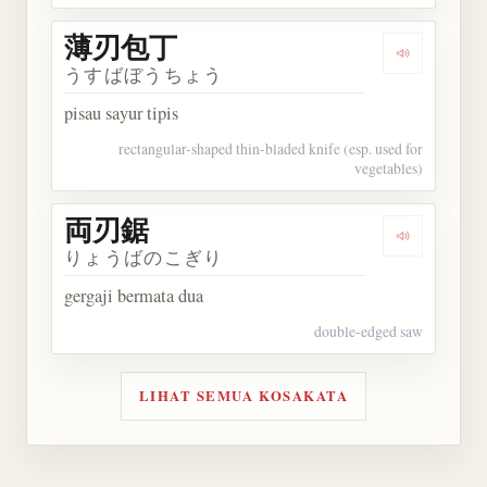
薄刃包丁
Dengarkan
うすばぼうちょう
pisau sayur tipis
rectangular-shaped thin-bladed knife (esp. used for
vegetables)
両刃鋸
Dengarkan
りょうばのこぎり
gergaji bermata dua
double-edged saw
LIHAT SEMUA KOSAKATA