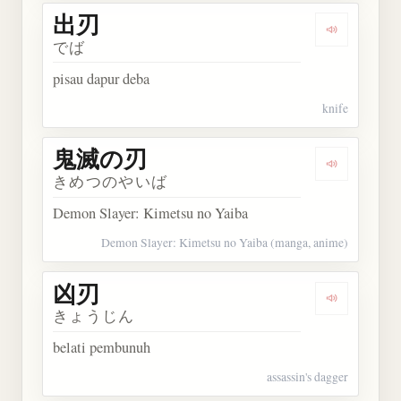
出刃
Dengarkan 
でば
pisau dapur deba
knife
鬼滅の刃
Dengarkan
きめつのやいば
Demon Slayer: Kimetsu no Yaiba
Demon Slayer: Kimetsu no Yaiba (manga, anime)
凶刃
Dengarkan 
きょうじん
belati pembunuh
assassin's dagger