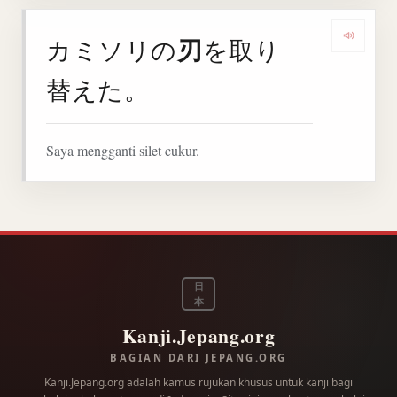
刃
カミソリの
を取り
Denga
替えた。
Saya mengganti silet cukur.
日
本
Kanji.Jepang.org
BAGIAN DARI JEPANG.ORG
Kanji.Jepang.org adalah kamus rujukan khusus untuk kanji bagi