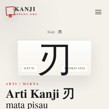
KANJI
日本
JEPANG.ORG
刃
Kanji
刃
JLPT N1
TINGKAT ATAS
ARTI / MAKNA
Arti Kanji 刃
mata pisau