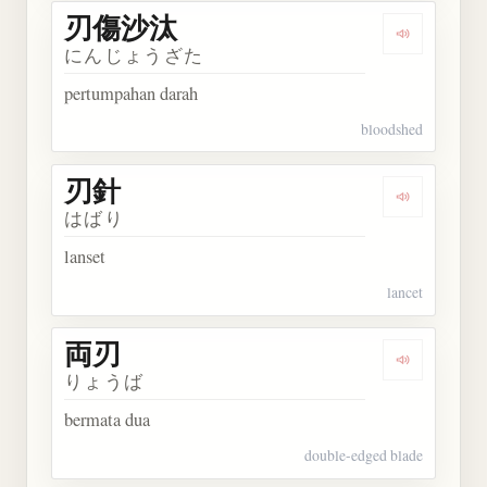
刃傷沙汰
Dengarkan
にんじょうざた
pertumpahan darah
bloodshed
刃針
Dengarkan 
はばり
lanset
lancet
両刃
Dengarkan 
りょうば
bermata dua
double-edged blade