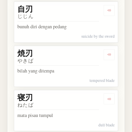
自刃
Dengarkan 
じじん
bunuh diri dengan pedang
suicide by the sword
焼刃
Dengarkan 
やきば
bilah yang ditempa
tempered blade
寝刃
Dengarkan 
ねたば
mata pisau tumpul
dull blade