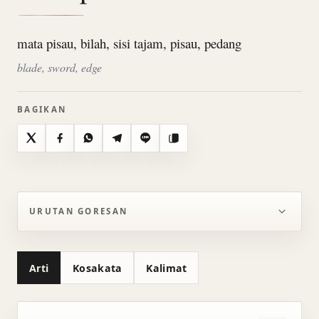
mata pisau, bilah, sisi tajam, pisau, pedang
blade, sword, edge
BAGIKAN
X
Facebook
WhatsApp
Telegram
Line
Salin
URUTAN GORESAN
Arti
Kosakata
Kalimat