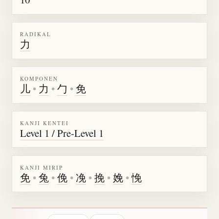
RADIKAL
力
KOMPONEN
儿
•
力
•
勹
•
免
KANJI KENTEI
Level 1 / Pre-Level 1
KANJI MIRIP
免
•
兔
•
俛
•
凂
•
挽
•
娩
•
悗