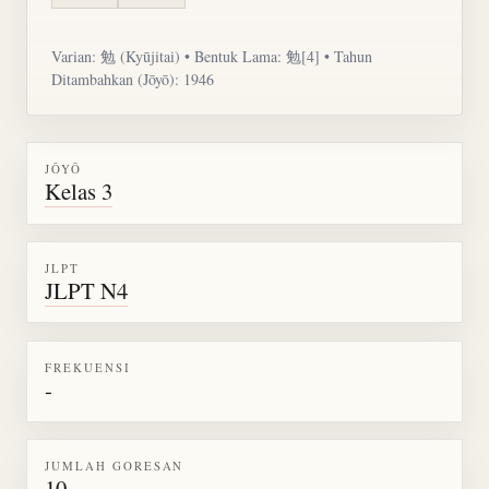
Varian: 勉 (Kyūjitai) • Bentuk Lama: 勉[4] • Tahun
Ditambahkan (Jōyō): 1946
JŌYŌ
Kelas 3
JLPT
JLPT N4
FREKUENSI
-
JUMLAH GORESAN
10