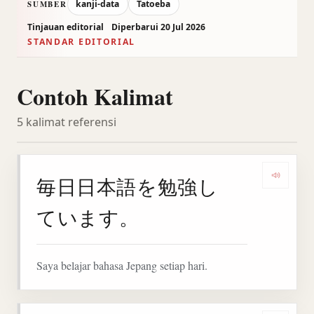
kanji-data
Tatoeba
SUMBER
Tinjauan editorial
Diperbarui 20 Jul 2026
STANDAR EDITORIAL
Contoh Kalimat
5 kalimat referensi
毎日日本語を勉強し
Denga
ています。
Saya belajar bahasa Jepang setiap hari.