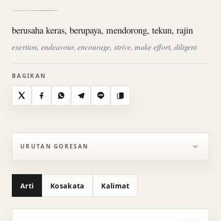
berusaha keras, berupaya, mendorong, tekun, rajin
exertion, endeavour, encourage, strive, make effort, diligent
BAGIKAN
X
Facebook
WhatsApp
Telegram
Line
Salin
URUTAN GORESAN
Arti
Kosakata
Kalimat