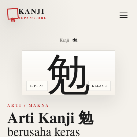
KANJI
日本
JEPANG.ORG
勉
Kanji
勉
JLPT N4
KELAS 3
ARTI / MAKNA
Arti Kanji 勉
berusaha keras