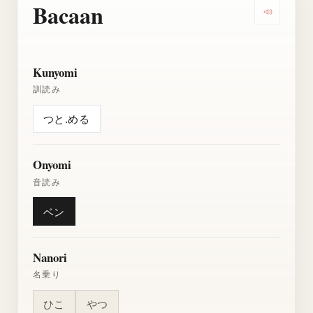
Bacaan
Dengarkan
Kunyomi
訓読み
つと.める
Onyomi
音読み
ベン
Nanori
名乗り
ひこ
やつ