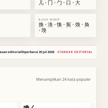
儿
•
冂
•
勹
•
口
•
大
KANJI MIRIP
換
•
渙
•
愌
•
寏
•
煥
•
奐
•
瑍
auan editorial
Diperbarui 20 Jul 2026
STANDAR EDITORIAL
Menampilkan 24 kata populer
喚く