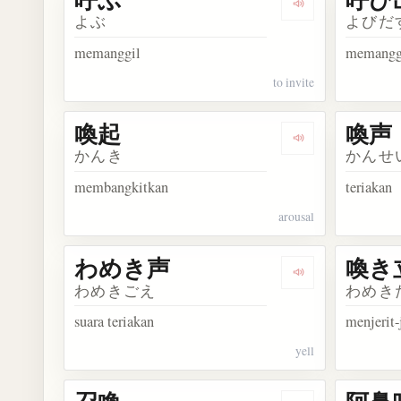
Dengarkan kosa
よぶ
よびだ
memanggil
memangg
to invite
喚起
喚声
Dengarkan kosa
かんき
かんせ
membangkitkan
teriakan
arousal
わめき声
喚き
Dengarkan kos
わめきごえ
わめき
suara teriakan
menjerit-
yell