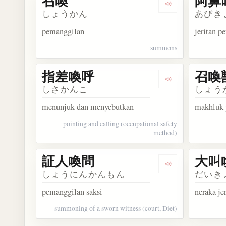
召喚
阿鼻
Dengarkan kosa
しょうかん
あびき
pemanggilan
jeritan p
summons
指差喚呼
召喚
Dengarkan kos
しさかんこ
しょう
menunjuk dan menyebutkan
makhluk 
pointing and calling (occupational safety
method)
証人喚問
大叫
Dengarkan kos
しょうにんかんもん
だいき
pemanggilan saksi
neraka je
summoning of a sworn witness (court, Diet)