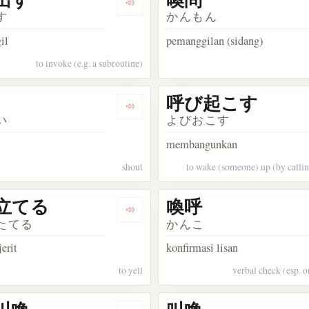
kata 呼ぶ
Dengarkan kosakata 呼び出す
す
かんもん
il
pemanggilan (sidang)
to invoke (e.g. a subroutine)
呼び起こす
kata 喚起
Dengarkan kosakata 喚声
い
よびおこす
membangunkan
shout
to wake (someone) up (by callin
立てる
喚呼
akata わめき声
Dengarkan kosakata 喚き立てる
たてる
かんこ
jerit
konfirmasi lisan
to yell
verbal check (esp. o