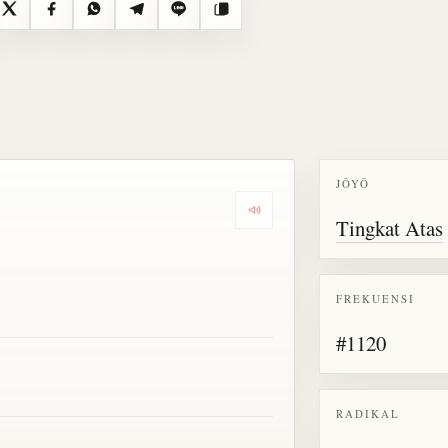
X
Facebook
WhatsApp
Telegram
Line
Salin
JŌYŌ
Dengarkan semua bacaan untu
Tingkat Atas
FREKUENSI
#1120
RADIKAL