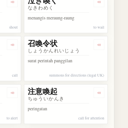
泣き喚く
Dengarkan kosakata 叫喚
Dengarkan ko
なきわめく
menangis meraung-raung
shout
to wail
召喚令状
Dengarkan kosakata 召喚状
Dengarkan ko
しょうかんれいじょう
surat perintah panggilan
call
summons for directions (legal UK)
注意喚起
Dengarkan kosakata 注意を喚起する
Dengarkan ko
ちゅういかんき
peringatan
to alert
call for attention