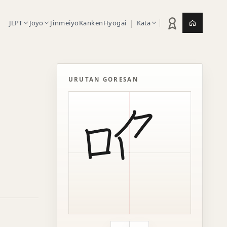
|
JLPT
Jōyō
Jinmeiyō
Kanken
Hyōgai
Kata
Statistik latihan
Jepang.or
URUTAN GORESAN