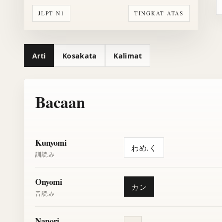
JLPT N1
TINGKAT ATAS
Arti
Kosakata
Kalimat
Bacaan
Kunyomi
わめ.く
訓読み
Onyomi
カン
音読み
Nanori