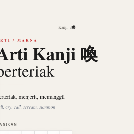
喚
Kanji
RTI / MAKNA
Arti Kanji 喚
berteriak
erteriak, menjerit, memanggil
ell, cry, call, scream, summon
AGIKAN