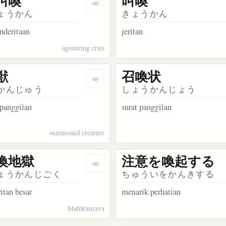
叫喚
叫喚
kata 召喚
Dengarkan kosakata 阿鼻叫喚
ょうかん
きょうかん
enderitaan
jeritan
agonizing cries
獣
召喚状
akata 指差喚呼
Dengarkan kosakata 召喚獣
かんじゅう
しょうかんじょう
panggilan
surat panggilan
summoned creature
喚地獄
注意を喚起する
akata 証人喚問
Dengarkan kosakata 大叫喚地獄
ょうかんじごく
ちゅういをかんきする
ritan besar
menarik perhatian
Mahāraurava