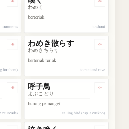
Dengarkan kosakata 喚問
Dengarkan kos
わめく
berteriak
summons
to shout
わめき散らす
Dengarkan kosakata 呼び起こす
Dengarkan k
わめきちらす
berteriak-teriak
g for them)
to rant and rave
呼子鳥
Dengarkan kosakata 喚呼
Dengarkan ko
よぶこどり
burung pemanggil
n railroads)
calling bird (esp. a cuckoo)