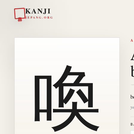
KANJI
日本
JEPANG.ORG
A
喚
b
y
B