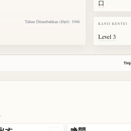
口
Tahun Ditambahkan (Jōyō): 1946
KANJI KENTEI
Level 3
Tinj
.
出す
喚問