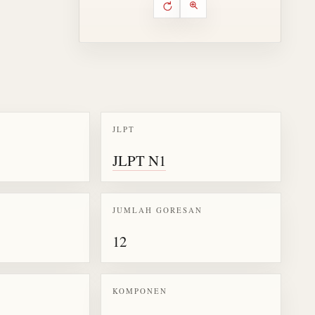
Putar ulang animasi
Kontrol animasi urutan goresa
Perbesar animasi
JLPT
k kanji 喚
JLPT N1
JUMLAH GORESAN
12
KOMPONEN