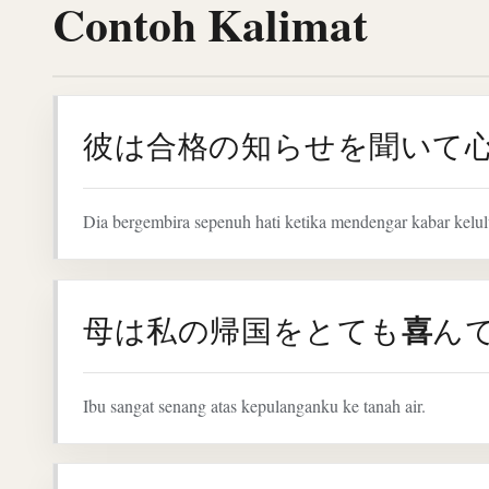
Contoh Kalimat
彼は合格の知らせを聞いて
Dia bergembira sepenuh hati ketika mendengar kabar kelu
喜
母は私の帰国をとても
ん
Ibu sangat senang atas kepulanganku ke tanah air.