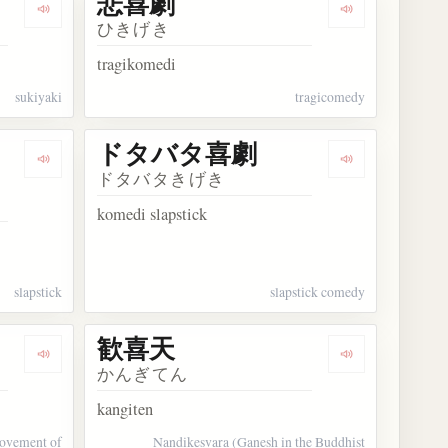
悲喜劇
Dengarkan kosakata すき焼き
Dengarkan ko
ひきげき
tragikomedi
sukiyaki
tragicomedy
ドタバタ喜劇
ます
Dengarkan kosakata スラプスティック喜劇
Dengarkan k
ドタバタきげき
komedi slapstick
slapstick
slapstick comedy
歓喜天
Dengarkan kosakata 歓喜の歌
Dengarkan ko
かんぎてん
kangiten
movement of
Nandikesvara (Ganesh in the Buddhist