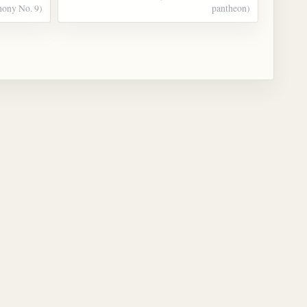
ony No. 9)
pantheon)