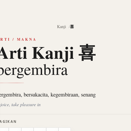
喜
Kanji
RTI / MAKNA
Arti Kanji 喜
bergembira
ergembira, bersukacita, kegembiraan, senang
ejoice, take pleasure in
AGIKAN