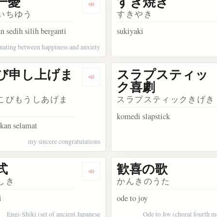
一憂
すき焼き
kata 大喜び
Dengarkan kosakata 一喜一憂
いちゆう
すきやき
n sedih silih berganti
sukiyaki
rnating between happiness and anxiety
び申し上げま
スラプスティッ
kata お喜び
Dengarkan kosakata お慶び申し上げ
ク喜劇
こびもうしあげま
スラプスティックきげき
komedi slapstick
pkan selamat
my sincere congratulations
式
歓喜の歌
akata ぬか喜び
Dengarkan kosakata 延喜式
しき
かんきのうた
i
ode to joy
Engi-Shiki (set of ancient Japanese
Ode to Joy (choral fourth 