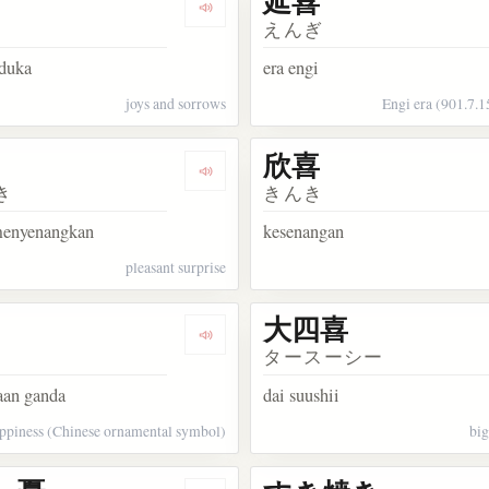
延喜
kata 歓喜
Dengarkan kosakata 悲喜
えんぎ
 duka
era engi
joys and sorrows
Engi era (901.7.1
欣喜
kata 狂喜
Dengarkan kosakata 驚喜
き
きんき
menyenangkan
kesenangan
pleasant surprise
大四喜
kata 随喜
Dengarkan kosakata 双喜
タースーシー
aan ganda
dai suushii
ppiness (Chinese ornamental symbol)
big