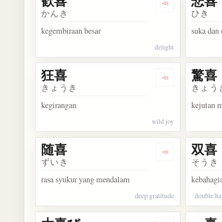
歓喜
悲喜
Dengarkan kosa
かんき
ひき
kegembiraan besar
suka dan
delight
狂喜
驚喜
Dengarkan kosa
きょうき
きょう
kegirangan
kejutan 
wild joy
随喜
双喜
Dengarkan kosa
ずいき
そうき
rasa syukur yang mendalam
kebahagi
deep gratitude
double ha