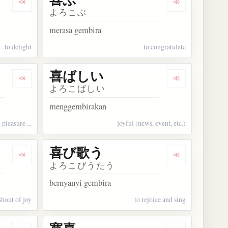
Dengarkan kosakata 喜ばす
Dengarkan kos
よろこぶ
merasa gembira
to delight
to congratulate
喜ばしい
Dengarkan kosakata 喜んで
Dengarkan ko
よろこばしい
menggembirakan
 pleasure ...
joyful (news, event, etc.)
喜び歌う
Dengarkan kosakata 喜びの声
Dengarkan ko
よろこびうたう
bernyanyi gembira
shout of joy
to rejoice and sing