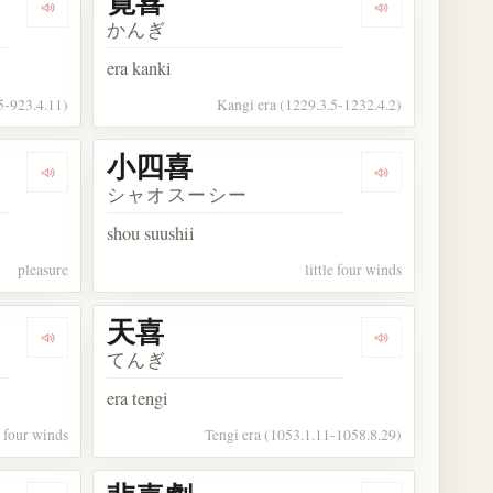
寛喜
Dengarkan kosakata 延喜
Dengarkan kos
かんぎ
era kanki
5-923.4.11)
Kangi era (1229.3.5-1232.4.2)
小四喜
Dengarkan kosakata 欣喜
Dengarkan ko
シャオスーシー
shou suushii
pleasure
little four winds
天喜
Dengarkan kosakata 大四喜
Dengarkan kos
てんぎ
era tengi
 four winds
Tengi era (1053.1.11-1058.8.29)