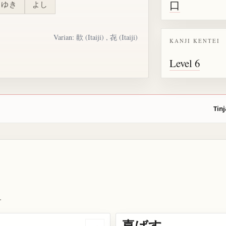
口
ゆき
よし
Varian:
歖
(Itaiji) ,
㐂
(Itaiji)
KANJI KENTEI
Level 6
Tinj
.
喜ばす