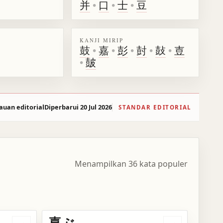
并
•
口
•
士
•
豆
KANJI MIRIP
鼓
•
嘉
•
彭
•
尌
•
鼔
•
壴
•
皷
auan editorial
Diperbarui 20 Jul 2026
STANDAR EDITORIAL
Menampilkan 36 kata populer
喜ぶ