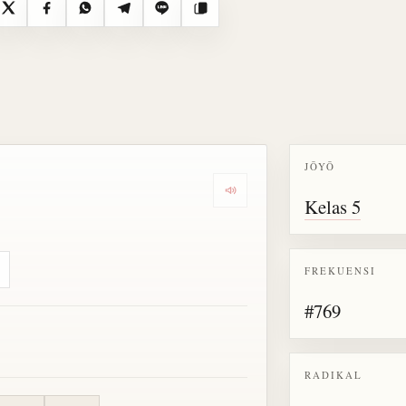
X
Facebook
WhatsApp
Telegram
Line
Salin
JŌYŌ
Dengarkan semua bacaan untu
Kelas 5
FREKUENSI
#769
RADIKAL