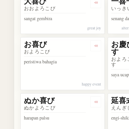
大喜び
一喜
Dengarkan kosa
おおよろこび
いっき
sangat gembira
senang da
great joy
alte
お喜び
お慶
Dengarkan kosa
す
およろこび
およろ
peristiwa bahagia
す
saya uca
happy event
ぬか喜び
延喜
Dengarkan kos
ぬかよろこび
えんぎ
harapan palsu
engi-shik