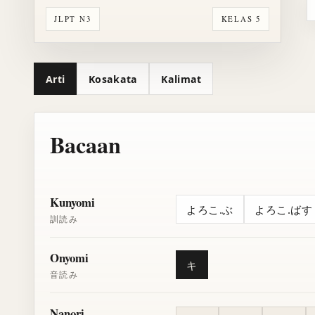
JLPT N3
KELAS 5
Arti
Kosakata
Kalimat
Bacaan
Kunyomi
よろこ.ぶ
よろこ.ばす
訓読み
Onyomi
キ
音読み
Nanori