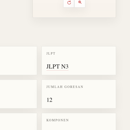
Putar ulang animasi
Kontrol animasi urutan goresa
Perbesar animasi
JLPT
k kanji 喜
JLPT N3
JUMLAH GORESAN
12
KOMPONEN