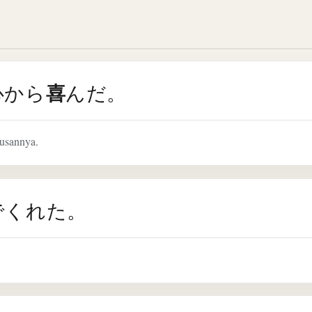
喜
心から
んだ。
lusannya.
でくれた。