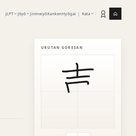
|
JLPT
Jōyō
Jinmeiyō
Kanken
Hyōgai
Kata
Statistik latihan
Jepang.or
URUTAN GORESAN