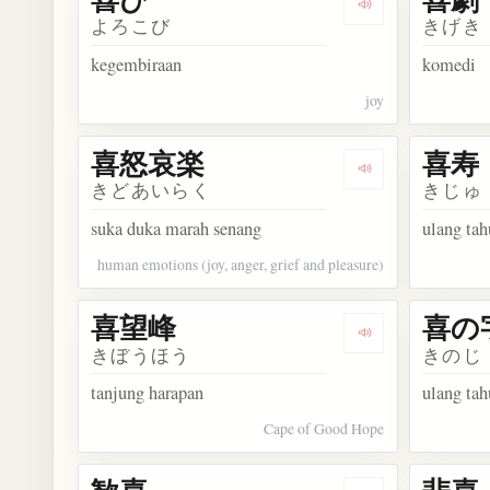
Dengarkan kosa
よろこび
きげき
kegembiraan
komedi
joy
喜怒哀楽
喜寿
Dengarkan kos
きどあいらく
きじゅ
suka duka marah senang
ulang tah
human emotions (joy, anger, grief and pleasure)
喜望峰
喜の
Dengarkan kosa
きぼうほう
きのじ
tanjung harapan
ulang tah
Cape of Good Hope