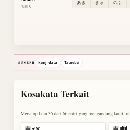
あき
きゅ
のぶ
名乗り
kanji-data
Tatoeba
SUMBER
Kosakata Terkait
Menampilkan 36 dari 66 entri yang mengandung kanji ini
喜び
喜劇