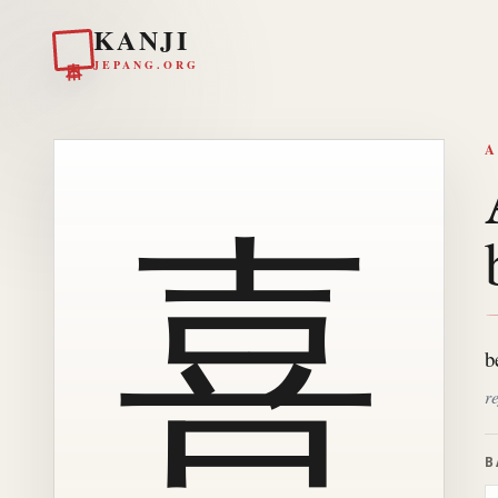
KANJI
日本
JEPANG.ORG
A
喜
b
r
B