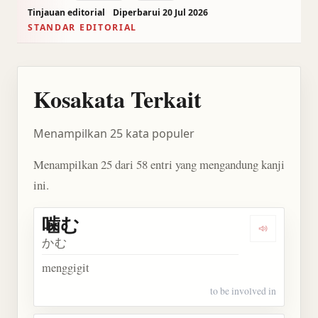
Tinjauan editorial
Diperbarui 20 Jul 2026
STANDAR EDITORIAL
Kosakata Terkait
Menampilkan 25 kata populer
Menampilkan 25 dari 58 entri yang mengandung kanji
ini.
噛む
Dengarkan 
かむ
menggigit
to be involved in