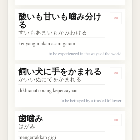
酸いも甘いも噛み分け
Dengark
る
すいもあまいもかみわける
kenyang makan asam garam
to be experienced in the ways of the world
飼い犬に手をかまれる
Dengark
かいいぬにてをかまれる
dikhianati orang kepercayaan
to be betrayed by a trusted follower
歯噛み
Dengarkan
はがみ
mengertakkan gigi