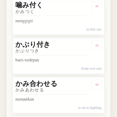
噛み付く
Dengarkan
かみつく
menggigit
to bite (at)
かぶり付き
Dengarka
かぶりつき
baris terdepan
front-row sets
かみ合わせる
Dengarka
かみあわせる
menautkan
to set to fighting