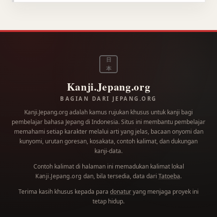
日
本
Kanji.Jepang.org
BAGIAN DARI JEPANG.ORG
Kanji.Jepang.org adalah kamus rujukan khusus untuk kanji bagi
pembelajar bahasa Jepang di Indonesia. Situs ini membantu pembelajar
memahami setiap karakter melalui arti yang jelas, bacaan onyomi dan
kunyomi, urutan goresan, kosakata, contoh kalimat, dan dukungan
kanji-data.
Contoh kalimat di halaman ini memadukan kalimat lokal
dan, bila tersedia, data dari
Tatoeba
.
Kanji.Jepang.org
Terima kasih khusus kepada para
donatur
yang menjaga proyek ini
tetap hidup.