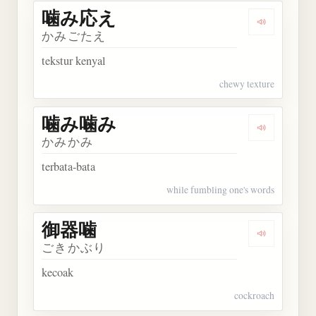
噛み応え
Dengarkan
かみごたえ
tekstur kenyal
chewy texture
噛み噛み
Dengarkan
かみかみ
terbata-bata
while fumbling one's words
御器噛
Dengarkan
ごきかぶり
kecoak
cockroach