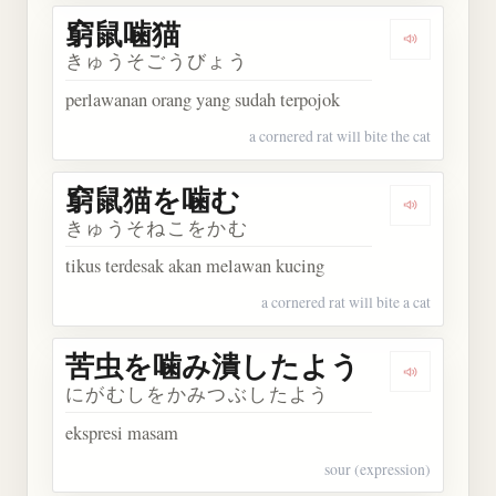
窮鼠噛猫
Dengarkan
きゅうそごうびょう
perlawanan orang yang sudah terpojok
a cornered rat will bite the cat
窮鼠猫を噛む
Dengarka
きゅうそねこをかむ
tikus terdesak akan melawan kucing
a cornered rat will bite a cat
苦虫を噛み潰したよう
Dengark
にがむしをかみつぶしたよう
ekspresi masam
sour (expression)