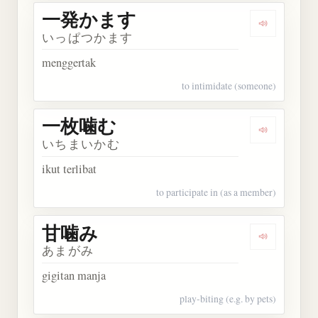
一発かます
Dengarka
いっぱつかます
menggertak
to intimidate (someone)
一枚噛む
Dengarkan
いちまいかむ
ikut terlibat
to participate in (as a member)
甘噛み
Dengarkan
あまがみ
gigitan manja
play-biting (e.g. by pets)