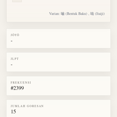
Varian:
嚙
(Bentuk Baku) , 啮 (Itaiji)
JŌYŌ
-
JLPT
-
FREKUENSI
#2399
JUMLAH GORESAN
15