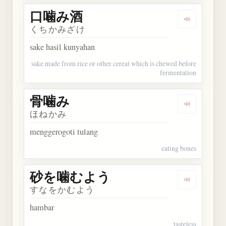
口噛み酒
Dengarkan
くちかみざけ
sake hasil kunyahan
sake made from rice or other cereal which is chewed before
fermentation
骨噛み
Dengarkan
ほねかみ
menggerogoti tulang
eating bones
砂を噛むよう
Dengarka
すなをかむよう
hambar
tasteless