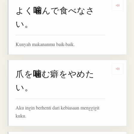
噛
よく
んで食べなさ
Denga
い。
Kunyah makananmu baik-baik.
噛
爪を
む癖をやめた
Denga
い。
Aku ingin berhenti dari kebiasaan menggigit
kuku.