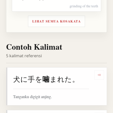
grinding of the teeth
LIHAT SEMUA KOSAKATA
Contoh Kalimat
5 kalimat referensi
噛
犬に手を
まれた。
Denga
Tanganku digigit anjing.