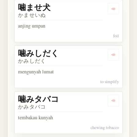
噛ませ犬
Dengarkan
かませいぬ
anjing umpan
foil
噛みしだく
Dengarka
かみしだく
mengunyah lumat
to simplify
噛みタバコ
Dengarka
かみタバコ
tembakau kunyah
chewing tobacco