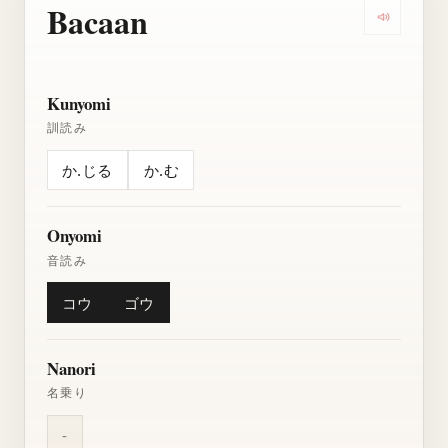
Bacaan
Dengarkan
Kunyomi
訓読み
か.じる
か.む
Onyomi
音読み
コウ
ゴウ
Nanori
名乗り
-