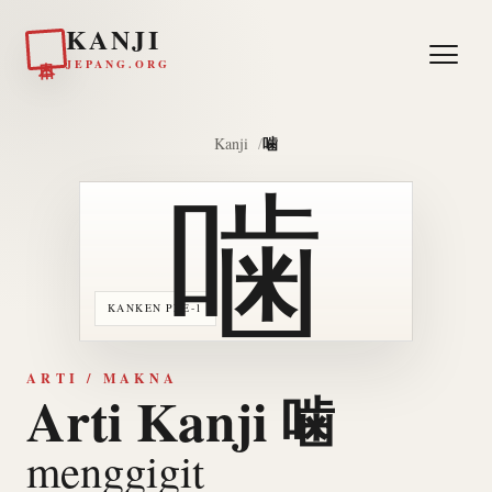
KANJI
日本
JEPANG.ORG
噛
Kanji
噛
KANKEN PRE-1
ARTI / MAKNA
Arti Kanji 噛
menggigit