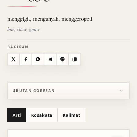
menggigit, mengunyah, menggerogoti
bite, chew, gnaw
BAGIKAN
X
Facebook
WhatsApp
Telegram
Line
Salin
URUTAN GORESAN
Arti
Kosakata
Kalimat