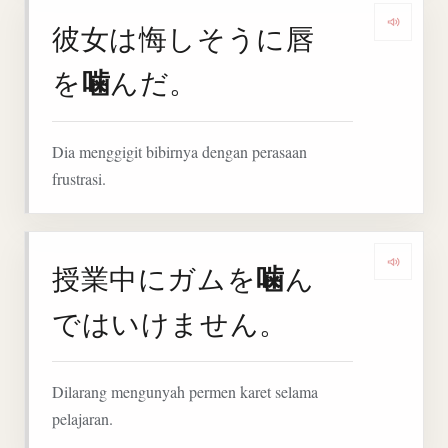
彼女は悔しそうに唇
Denga
噛
を
んだ。
Dia menggigit bibirnya dengan perasaan
frustrasi.
噛
授業中にガムを
ん
Denga
ではいけません。
Dilarang mengunyah permen karet selama
pelajaran.