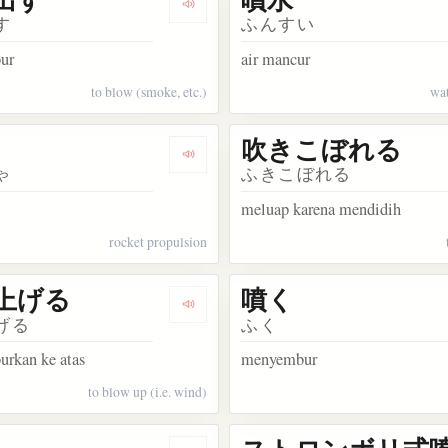
kata 噴火
Dengarkan kosakata 噴き出す
す
ふんすい
ur
air mancur
to blow (smoke, etc.)
wat
吹きこぼれる
kata 噴煙
Dengarkan kosakata 噴射
ゃ
ふきこぼれる
meluap karena mendidih
rocket propulsion
上げる
噴く
akata 吹き上げ
Dengarkan kosakata 吹き上げる
げる
ふく
rkan ke atas
menyembur
to blow up (i.e. wind)