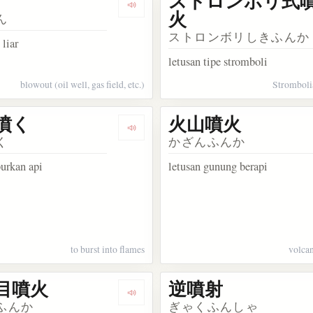
ストロンボリ式
kata 自噴
Dengarkan kosakata 暴噴
火
ん
ストロンボリしきふんか
liar
letusan tipe stromboli
blowout (oil well, gas field, etc.)
Stromboli
噴く
火山噴火
sakata ブルカノ式噴火
Dengarkan kosakata 火を噴く
く
かざんふんか
rkan api
letusan gunung berapi
to burst into flames
volcan
目噴火
逆噴射
akata 火山噴出物
Dengarkan kosakata 割れ目噴火
ふんか
ぎゃくふんしゃ