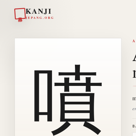
KANJI
日本
JEPANG.ORG
A
噴
m
er
B