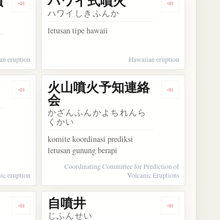
噴
ハワイ式噴火
Dengarkan kosakata ストロンボリ式噴火
Dengarkan k
ハワイしきふんか
letusan tipe hawaii
an eruption
Hawaiian eruption
火山噴火予知連絡
Dengarkan kosakata 火山噴火
Dengarkan 
会
かざんふんかよちれんら
くかい
komite koordinasi prediksi
letusan gunung berapi
Coordinating Committee for Prediction of
ic eruption
Volcanic Eruptions
自噴井
Dengarkan kosakata 逆噴射
Dengarkan ko
じふんせい