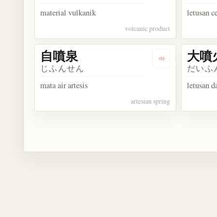
material vulkanik
letusan c
volcanic product
自噴泉
大噴
Dengarkan kosa
じふんせん
だいふ
mata air artesis
letusan d
artesian spring