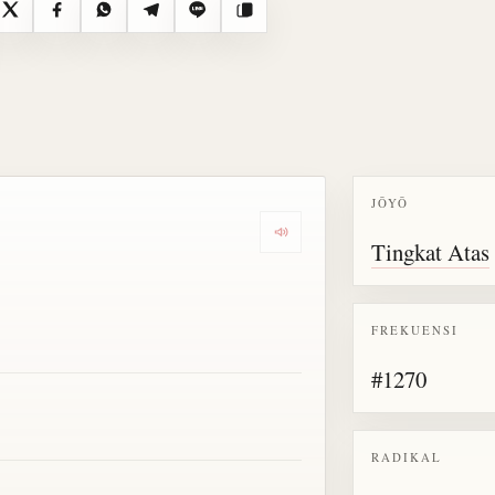
X
Facebook
WhatsApp
Telegram
Line
Salin
JŌYŌ
Dengarkan semua bacaan untu
Tingkat Atas
FREKUENSI
#1270
RADIKAL