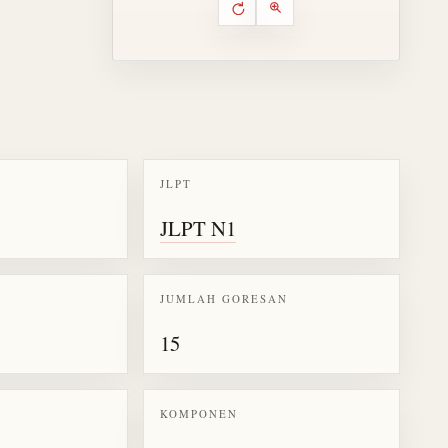
Putar ulang animasi
Kontrol animasi urutan goresa
Perbesar animasi
JLPT
k kanji 噴
JLPT N1
JUMLAH GORESAN
15
KOMPONEN