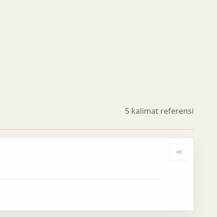
5 kalimat referensi
Dengark