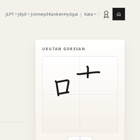
|
JLPT
Jōyō
Jinmeiyō
Kanken
Hyōgai
Kata
Statistik latihan
Jepang.or
URUTAN GORESAN