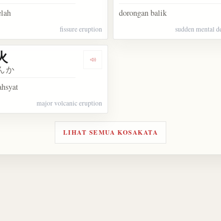
elah
dorongan balik
fissure eruption
sudden mental d
火
kata 自噴泉
Dengarkan kosakata 大噴火
んか
ahsyat
major volcanic eruption
LIHAT SEMUA KOSAKATA