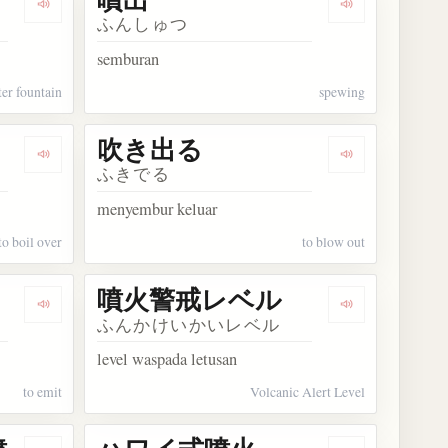
Dengarkan kosakata 噴水
Dengarkan kos
ふんしゅつ
semburan
er fountain
spewing
吹き出る
Dengarkan kosakata 吹きこぼれる
Dengarkan ko
ふきでる
menyembur keluar
to boil over
to blow out
噴火警戒レベル
Dengarkan kosakata 噴く
Dengarkan 
ふんかけいかいレベル
level waspada letusan
to emit
Volcanic Alert Level