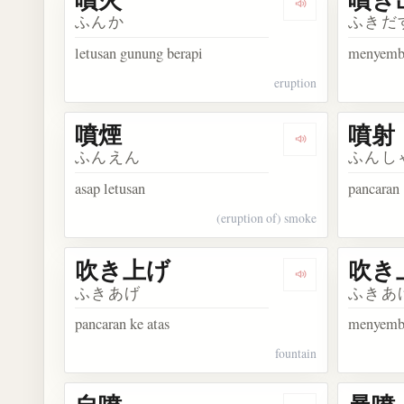
Dengarkan kosa
ふんか
ふきだ
letusan gunung berapi
menyemb
eruption
噴煙
噴射
Dengarkan kosa
ふんえん
ふんし
asap letusan
pancaran
(eruption of) smoke
吹き上げ
吹き
Dengarkan kos
ふきあげ
ふきあ
pancaran ke atas
menyembu
fountain