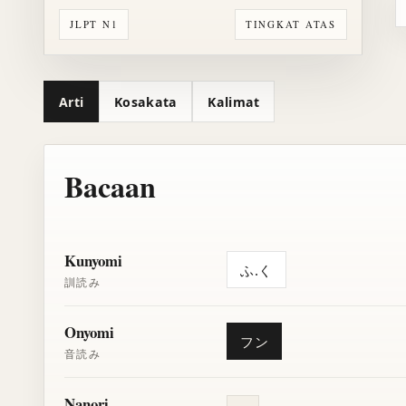
JLPT N1
TINGKAT ATAS
Arti
Kosakata
Kalimat
Bacaan
Kunyomi
ふ.く
訓読み
Onyomi
フン
音読み
Nanori