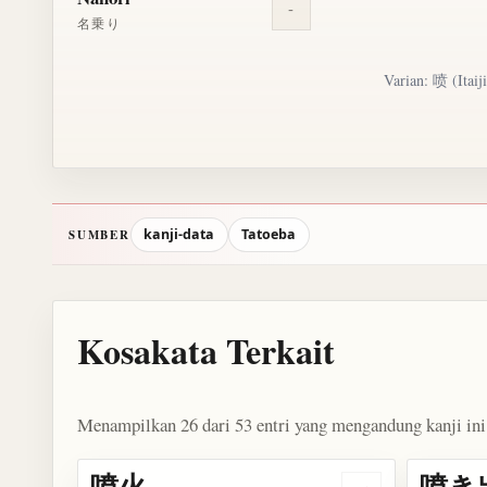
-
名乗り
Varian: 喷 (Itaij
kanji-data
Tatoeba
SUMBER
Kosakata Terkait
Menampilkan 26 dari 53 entri yang mengandung kanji ini
噴火
噴き