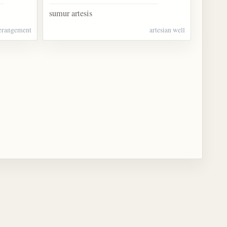
sumur artesis
erangement
artesian well