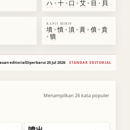
ハ
•
十
•
口
•
艾
•
目
•
貝
KANJI MIRIP
墳
•
憤
•
濆
•
蕡
•
僨
•
賁
•
獖
auan editorial
Diperbarui 20 Jul 2026
STANDAR EDITORIAL
Menampilkan 26 kata populer
噴出