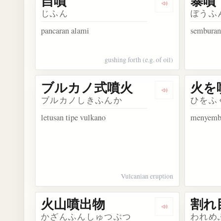
自噴
暴噴
Dengarkan kosa
じふん
ぼうふ
pancaran alami
semburan 
gushing forth (e.g. of oil)
ブルカノ式噴火
火を
Dengarkan ko
ブルカノしきふんか
ひをふ
letusan tipe vulkano
menyembu
Vulcanian eruption
火山噴出物
割れ
Dengarkan kos
かざんふんしゅつぶつ
われめ