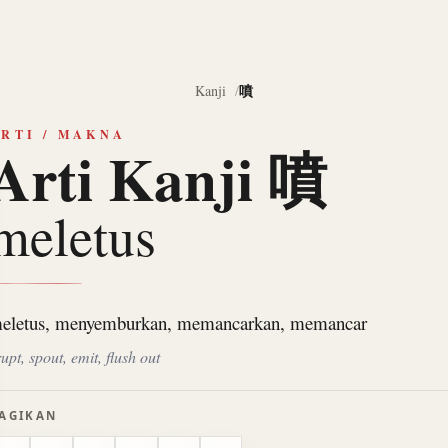
噴
Kanji
RTI / MAKNA
Arti Kanji 噴
meletus
eletus, menyemburkan, memancarkan, memancar
upt, spout, emit, flush out
AGIKAN