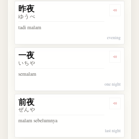
昨夜
Dengarkan 
ゆうべ
tadi malam
evening
一夜
Dengarkan 
いちや
semalam
one night
前夜
Dengarkan 
ぜんや
malam sebelumnya
last night