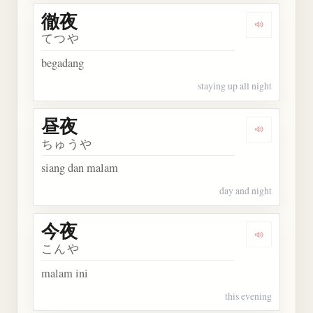
徹夜
Dengarkan 
てつや
begadang
staying up all night
昼夜
Dengarkan 
ちゅうや
siang dan malam
day and night
今夜
Dengarkan 
こんや
malam ini
this evening