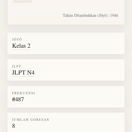
Tahun Ditambahkan (Jōyō): 1946
JŌYŌ
Kelas 2
JLPT
JLPT N4
FREKUENSI
#487
JUMLAH GORESAN
8