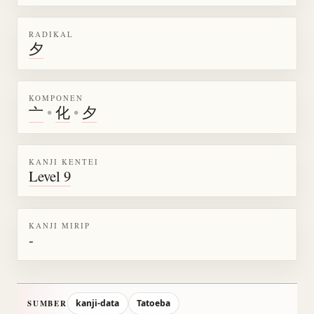
RADIKAL
夕
KOMPONEN
亠
•
化
•
夕
KANJI KENTEI
Level 9
KANJI MIRIP
-
kanji-data
Tatoeba
SUMBER