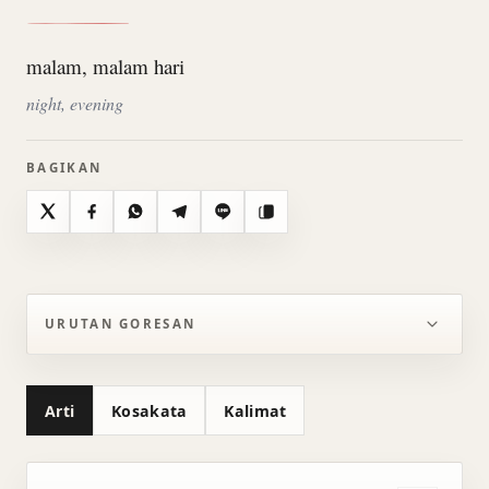
malam, malam hari
night, evening
BAGIKAN
X
Facebook
WhatsApp
Telegram
Line
Salin
URUTAN GORESAN
Arti
Kosakata
Kalimat