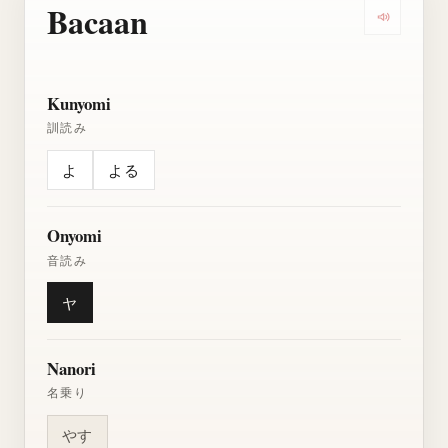
Bacaan
Dengarkan
Kunyomi
訓読み
よ
よる
Onyomi
音読み
ヤ
Nanori
名乗り
やす