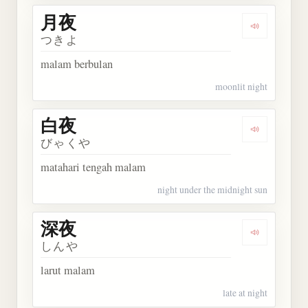
月夜
Dengarkan 
つきよ
malam berbulan
moonlit night
白夜
Dengarkan 
びゃくや
matahari tengah malam
night under the midnight sun
深夜
Dengarkan 
しんや
larut malam
late at night