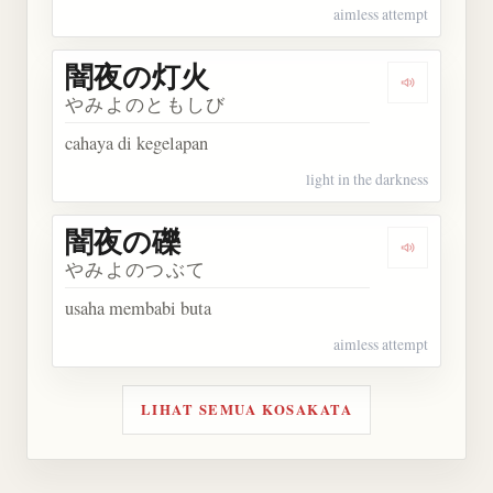
aimless attempt
闇夜の灯火
Dengarka
やみよのともしび
cahaya di kegelapan
light in the darkness
闇夜の礫
Dengarkan
やみよのつぶて
usaha membabi buta
aimless attempt
LIHAT SEMUA KOSAKATA