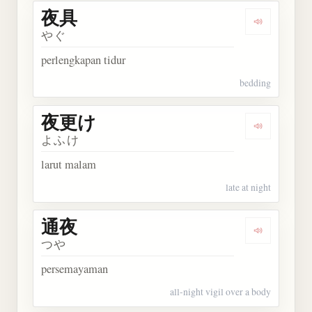
夜具
Dengarkan 
やぐ
perlengkapan tidur
bedding
夜更け
Dengarkan
よふけ
larut malam
late at night
通夜
Dengarkan 
つや
persemayaman
all-night vigil over a body