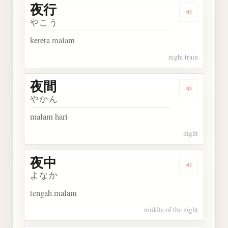
夜行
Dengarkan 
やこう
kereta malam
night train
夜間
Dengarkan 
やかん
malam hari
night
夜中
Dengarkan 
よなか
tengah malam
middle of the night