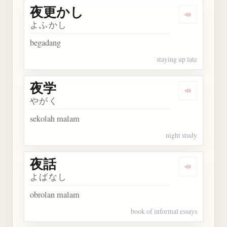
夜更かし
Dengarkan
よふかし
begadang
staying up late
夜学
Dengarkan 
やがく
sekolah malam
night study
夜話
Dengarkan 
よばなし
obrolan malam
book of informal essays