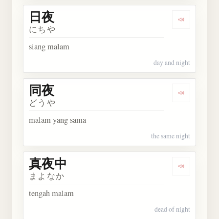
日夜
Dengarkan 
にちや
siang malam
day and night
同夜
Dengarkan 
どうや
malam yang sama
the same night
真夜中
Dengarkan
まよなか
tengah malam
dead of night