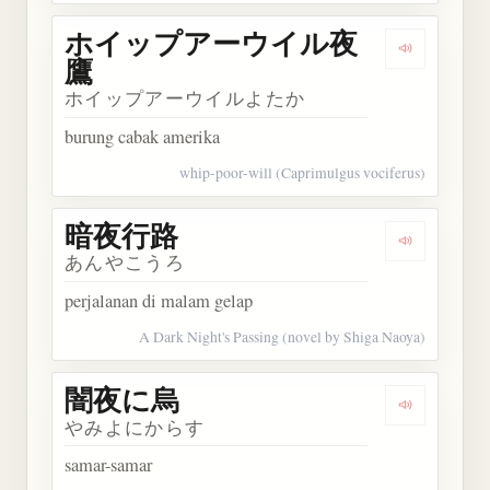
ホイップアーウイル夜
Dengark
鷹
ホイップアーウイルよたか
burung cabak amerika
whip-poor-will (Caprimulgus vociferus)
暗夜行路
Dengarkan
あんやこうろ
perjalanan di malam gelap
A Dark Night's Passing (novel by Shiga Naoya)
闇夜に烏
Dengarkan
やみよにからす
samar-samar