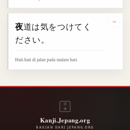
夜
道は気をつけてく
Denga
ださい。
Hati-hati di jalan pada malam hari.
日
本
Kanji.Jepang.org
BAGIAN DARI JEPANG.ORG