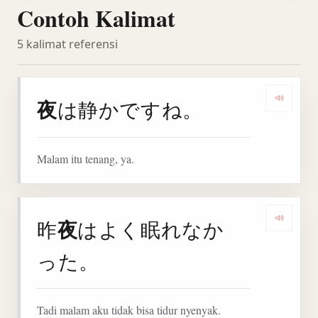
Contoh Kalimat
5 kalimat referensi
夜
は静かですね。
Denga
Malam itu tenang, ya.
夜
昨
はよく眠れなか
Denga
った。
Tadi malam aku tidak bisa tidur nyenyak.