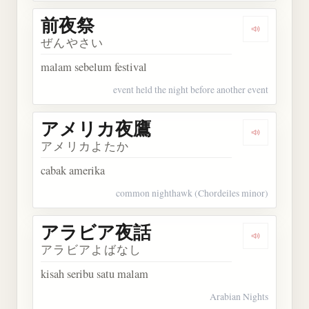
前夜祭
Dengarkan
ぜんやさい
malam sebelum festival
event held the night before another event
アメリカ夜鷹
Dengarka
アメリカよたか
cabak amerika
common nighthawk (Chordeiles minor)
アラビア夜話
Dengarka
アラビアよばなし
kisah seribu satu malam
Arabian Nights