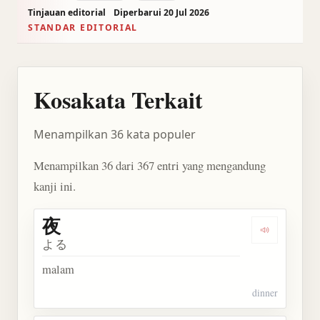
Tinjauan editorial
Diperbarui 20 Jul 2026
STANDAR EDITORIAL
Kosakata Terkait
Menampilkan 36 kata populer
Menampilkan 36 dari 367 entri yang mengandung
kanji ini.
夜
Dengarkan 
よる
malam
dinner