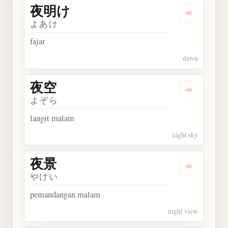
夜明け
Dengarkan
よあけ
fajar
dawn
夜空
Dengarkan 
よぞら
langit malam
night sky
夜景
Dengarkan 
やけい
pemandangan malam
night view