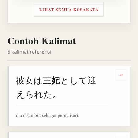
LIHAT SEMUA KOSAKATA
Contoh Kalimat
5 kalimat referensi
妃
彼女は王
として迎
Denga
えられた。
dia disambut sebagai permaisuri.