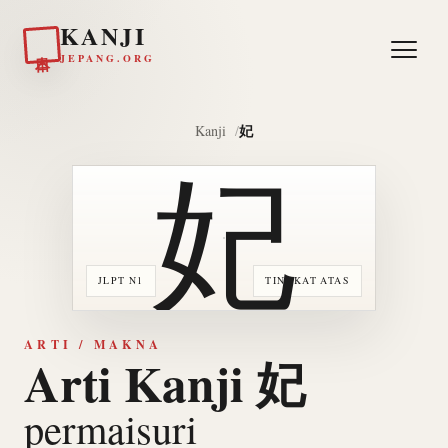
KANJI
日本
JEPANG.ORG
妃
Kanji
妃
JLPT N1
TINGKAT ATAS
ARTI / MAKNA
Arti Kanji 妃
permaisuri