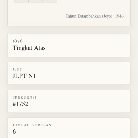
Tahun Ditambahkan (Jōyō): 1946
JŌYŌ
Tingkat Atas
JLPT
JLPT N1
FREKUENSI
#1752
JUMLAH GORESAN
6