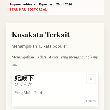
Tinjauan editorial
Diperbarui 20 Jul 2026
STANDAR EDITORIAL
Kosakata Terkait
Menampilkan 13 kata populer
Menampilkan 13 dari 14 entri yang mengandung kanji
ini.
妃殿下
Dengarkan
ひでんか
Yang Mulia Putri
princess