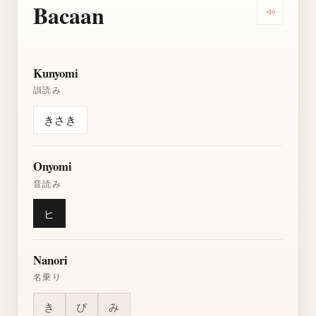
Bacaan
Dengarkan
Kunyomi
訓読み
きさき
Onyomi
音読み
ヒ
Nanori
名乗り
き
ぴ
み