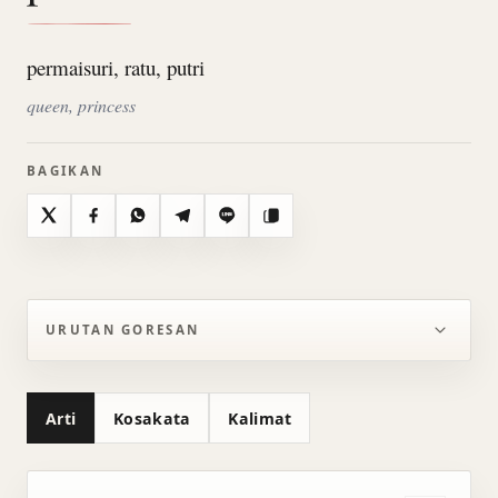
permaisuri, ratu, putri
queen, princess
BAGIKAN
X
Facebook
WhatsApp
Telegram
Line
Salin
URUTAN GORESAN
Arti
Kosakata
Kalimat