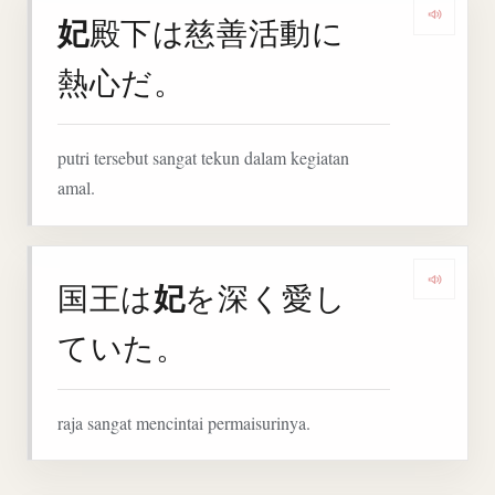
妃
殿下は慈善活動に
Denga
熱心だ。
putri tersebut sangat tekun dalam kegiatan
amal.
妃
国王は
を深く愛し
Denga
ていた。
raja sangat mencintai permaisurinya.