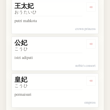
王太妃
Dengarkan
おうたいひ
putri mahkota
crown princess
公妃
Dengarkan 
こうひ
istri adipati
noble's consort
皇妃
Dengarkan 
こうひ
permaisuri
empress