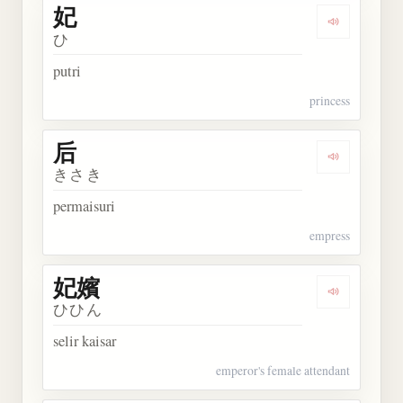
妃
Dengarkan 
ひ
putri
princess
后
Dengarkan 
きさき
permaisuri
empress
妃嬪
Dengarkan 
ひひん
selir kaisar
emperor's female attendant