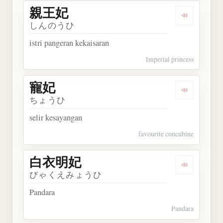
親王妃
Dengarkan
しんのうひ
istri pangeran kekaisaran
Imperial princess
寵妃
Dengarkan 
ちょうひ
selir kesayangan
favourite concubine
白衣明妃
Dengarkan
びゃくえみょうひ
Pandara
Pandara