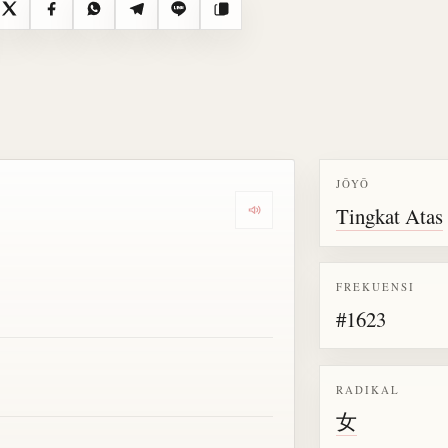
X
Facebook
WhatsApp
Telegram
Line
Salin
JŌYŌ
Tingkat Atas
Dengarkan semua bacaan untu
FREKUENSI
#1623
RADIKAL
女