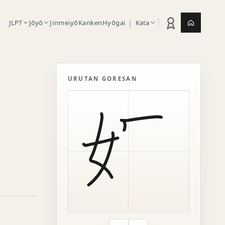
|
JLPT
Jōyō
Jinmeiyō
Kanken
Hyōgai
Kata
Statistik latihan
Jepang.or
URUTAN GORESAN