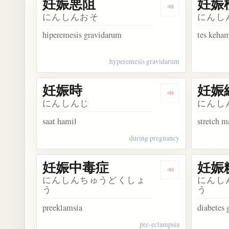
妊娠悪阻
妊娠
Dengarkan kos
にんしんおそ
にんし
hiperemesis gravidarum
tes keha
hyperemesis gravidarum
妊娠時
妊娠
Dengarkan kosa
にんしんじ
にんし
saat hamil
stretch 
during pregnancy
妊娠中毒症
妊娠
Dengarkan kos
にんしんちゅうどくしょ
にんし
う
う
preeklamsia
diabetes 
pre-eclampsia