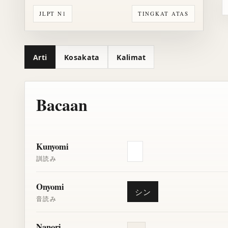
JLPT N1
TINGKAT ATAS
Arti
Kosakata
Kalimat
Bacaan
Kunyomi
訓読み
Onyomi
シン
音読み
Nanori