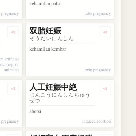
kehamilan palsu
m pregnancy
false pregnancy
双胎妊娠
Dengarkan kosakata 人工妊娠
Dengarkan ko
そうたいにんしん
kehamilan kembar
m artificial
etc. (esp. of
animals)
twin pregnancy
人工妊娠中絶
Dengarkan kosakata 卵管妊娠
Dengarkan k
じんこうにんしんちゅう
ぜつ
aborsi
l pregnancy
induced abortion