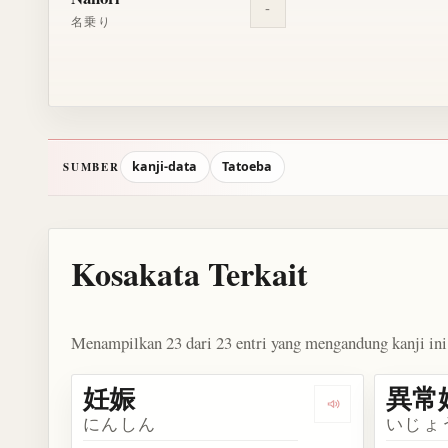
-
名乗り
kanji-data
Tatoeba
SUMBER
Kosakata Terkait
Menampilkan 23 dari 23 entri yang mengandung kanji ini
妊娠
異常
Dengarkan kosa
にんしん
いじょ