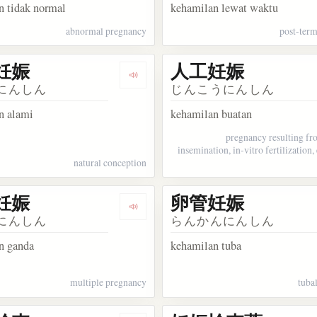
n tidak normal
kehamilan lewat waktu
abnormal pregnancy
post-ter
妊娠
人工妊娠
akata 子宮外妊娠
Dengarkan kosakata 自然妊娠
にんしん
じんこうにんしん
n alami
kehamilan buatan
pregnancy resulting fro
insemination, in-vitro fertilization, 
natural conception
妊娠
卵管妊娠
akata 想像妊娠
Dengarkan kosakata 多胎妊娠
にんしん
らんかんにんしん
n ganda
kehamilan tuba
multiple pregnancy
tuba