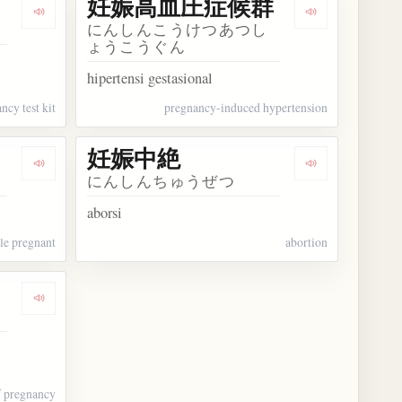
妊娠高血圧症候群
Dengarkan kosakata 妊娠検査薬
Dengarkan 
にんしんこうけつあつし
ょうこうぐん
hipertensi gestasional
ncy test kit
pregnancy-induced hypertension
妊娠中絶
Dengarkan kosakata 妊娠中
Dengarkan ko
にんしんちゅうぜつ
aborsi
le pregnant
abortion
Dengarkan kosakata 妊娠届
of pregnancy