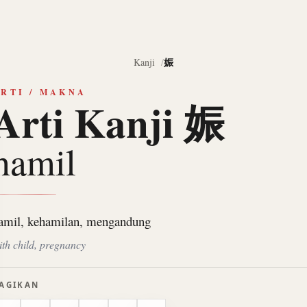
娠
Kanji
RTI / MAKNA
Arti Kanji 娠
hamil
amil, kehamilan, mengandung
ith child, pregnancy
AGIKAN