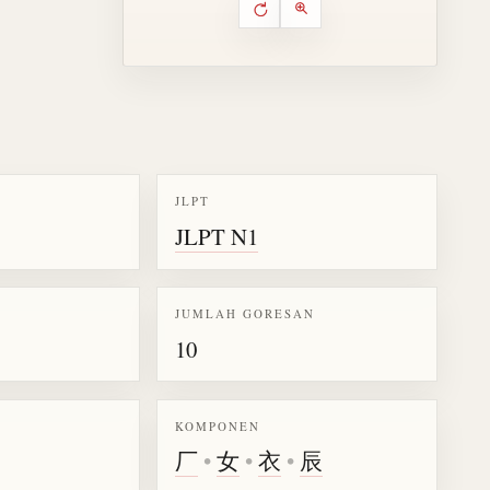
Putar ulang animasi
Kontrol animasi urutan goresa
Perbesar animasi
JLPT
JLPT N1
k kanji 娠
JUMLAH GORESAN
10
KOMPONEN
厂
•
女
•
衣
•
辰