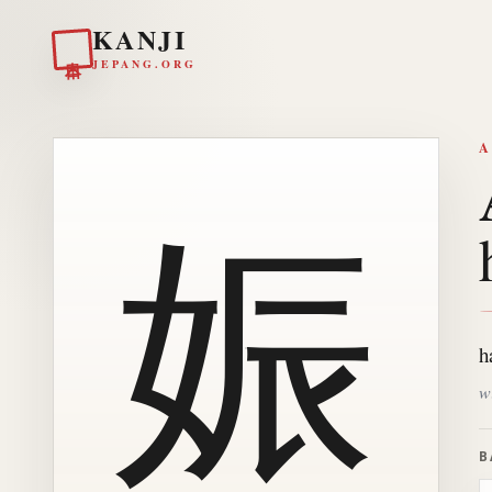
KANJI
日本
JEPANG.ORG
A
娠
h
w
B