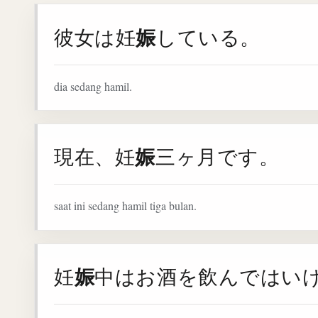
娠
彼女は妊
している。
dia sedang hamil.
娠
現在、妊
三ヶ月です。
saat ini sedang hamil tiga bulan.
娠
妊
中はお酒を飲んではい