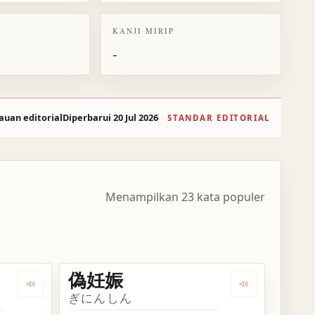
KANJI MIRIP
-
auan editorial
Diperbarui 20 Jul 2026
STANDAR EDITORIAL
Menampilkan 23 kata populer
偽妊娠
Dengarkan kosakata 過期妊娠
Dengarkan ko
ぎにんしん