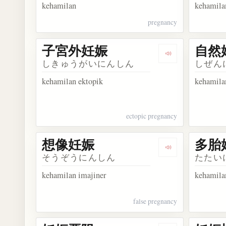
kehamilan
kehamila
pregnancy
子宮外妊娠
自然
Dengarkan kos
しきゅうがいにんしん
しぜん
kehamilan ektopik
kehamila
ectopic pregnancy
想像妊娠
多胎
Dengarkan kos
そうぞうにんしん
たたい
kehamilan imajiner
kehamila
false pregnancy