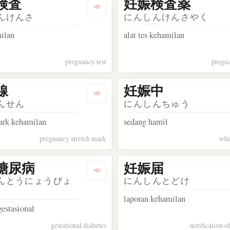
検査
妊娠検査薬
akata 妊娠悪阻
Dengarkan kosakata 妊娠検査
んけんさ
にんしんけんさやく
milan
alat tes kehamilan
pregnancy test
pregna
線
妊娠中
kata 妊娠時
Dengarkan kosakata 妊娠線
んせん
にんしんちゅう
mark kehamilan
sedang hamil
pregnancy stretch mark
whi
糖尿病
妊娠届
akata 妊娠中毒症
Dengarkan kosakata 妊娠糖尿病
んとうにょうびょ
にんしんとどけ
laporan kehamilan
gestasional
gestational diabetes
notification 