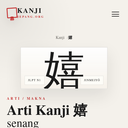
KANJI
日本
JEPANG.ORG
嬉
Kanji
嬉
JLPT N1
JINMEIYŌ
ARTI / MAKNA
Arti Kanji 嬉
senang