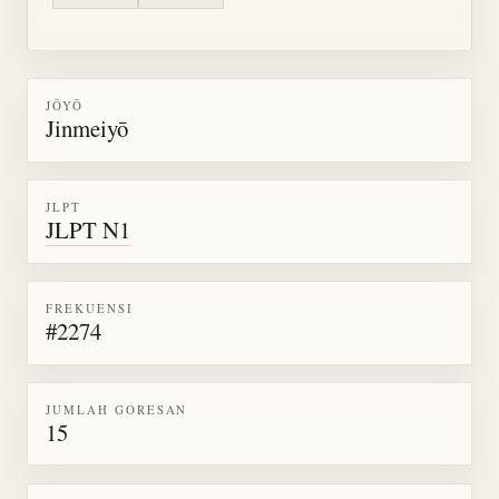
JŌYŌ
Jinmeiyō
JLPT
JLPT N1
FREKUENSI
#2274
JUMLAH GORESAN
15