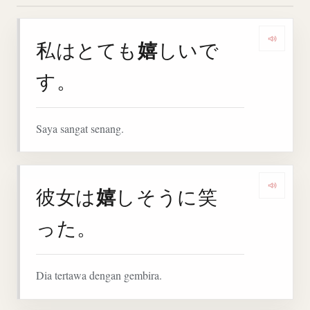
嬉
私はとても
しいで
Denga
す。
Saya sangat senang.
嬉
彼女は
しそうに笑
Denga
った。
Dia tertawa dengan gembira.