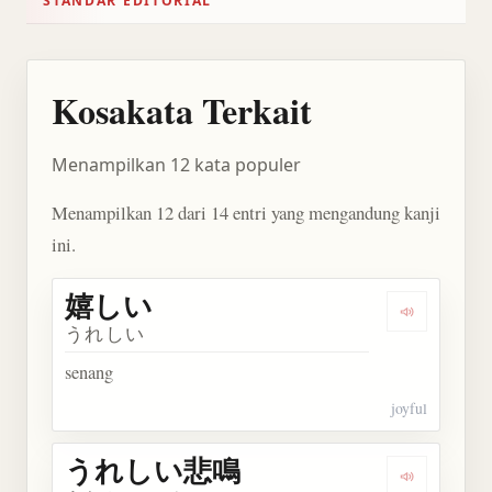
STANDAR EDITORIAL
Kosakata Terkait
Menampilkan 12 kata populer
Menampilkan 12 dari 14 entri yang mengandung kanji
ini.
嬉しい
Dengarkan
うれしい
senang
joyful
うれしい悲鳴
Dengarka