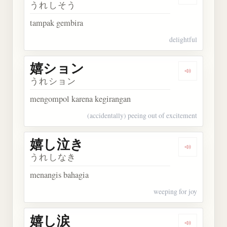
Dengarkan
うれしそう
tampak gembira
delightful
嬉ション
Dengarkan
うれション
mengompol karena kegirangan
(accidentally) peeing out of excitement
嬉し泣き
Dengarkan
うれしなき
menangis bahagia
weeping for joy
嬉し涙