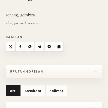
senang, gembira
glad, pleased, rejoice
BAGIKAN
X
Facebook
WhatsApp
Telegram
Line
Salin
URUTAN GORESAN
Arti
Kosakata
Kalimat