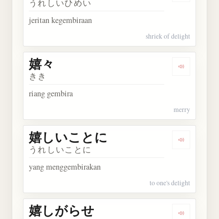
うれしいひめい
jeritan kegembiraan
shriek of delight
嬉々
Dengarkan 
きき
riang gembira
merry
嬉しいことに
Dengarka
うれしいことに
yang menggembirakan
to one's delight
嬉しがらせ
Dengarka