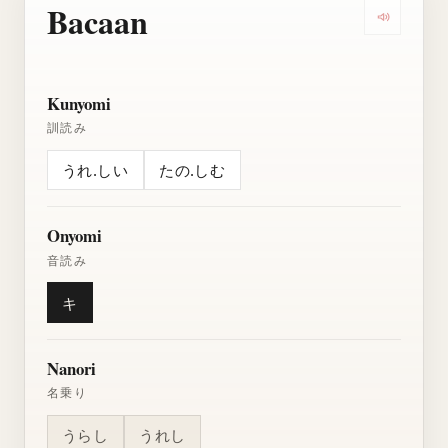
Bacaan
Dengarkan
Kunyomi
訓読み
うれ.しい
たの.しむ
Onyomi
音読み
キ
Nanori
名乗り
うらし
うれし