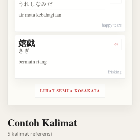
Dengarkan
うれしなみだ
air mata kebahagiaan
happy tears
嬉戯
Dengarkan 
きぎ
bermain riang
frisking
LIHAT SEMUA KOSAKATA
Contoh Kalimat
5 kalimat referensi