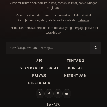
kunyomi, urutan goresan, kosakata, contoh kalimat, dan dukungan
kanji-data.
Contoh kalimat di halaman ini memadukan kalimat lokal
dan, bila tersedia, data dari
Tatoeba
.
Kanji.Jepang.org
Terima kasih khusus kepada para
donatur
yang menjaga proyek ini
tetap hidup.
Cari kanji
API
TENTANG
STANDAR EDITORIAL
KONTAK
PRIVASI
KETENTUAN
DISCLAIMER
X
Facebook
Instagram
YouTube
BAHASA