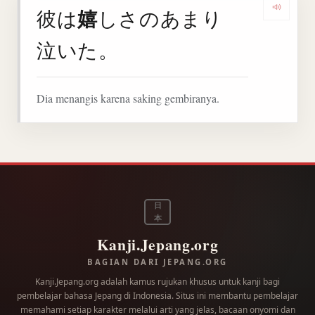
嬉
彼は
しさのあまり
Denga
泣いた。
Dia menangis karena saking gembiranya.
日
本
Kanji.Jepang.org
BAGIAN DARI JEPANG.ORG
Kanji.Jepang.org adalah kamus rujukan khusus untuk kanji bagi
pembelajar bahasa Jepang di Indonesia. Situs ini membantu pembelajar
memahami setiap karakter melalui arti yang jelas, bacaan onyomi dan