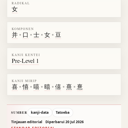
RADIKAL
女
KOMPONEN
并
•
口
•
士
•
女
•
豆
KANJI KENTEI
Pre-Level 1
KANJI MIRIP
喜
•
憘
•
嘻
•
暿
•
僖
•
熹
•
憙
kanji-data
Tatoeba
SUMBER
Tinjauan editorial
Diperbarui 20 Jul 2026