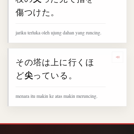
傷つけた。
jariku terluka oleh ujung dahan yang runcing.
その塔は上に行くほ
Denga
尖
ど
っている。
menara itu makin ke atas makin meruncing.