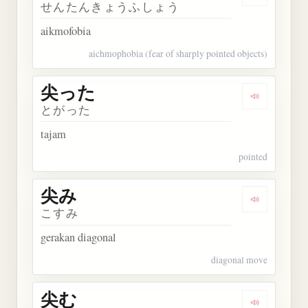
Dengarka
せんたんきょうふしょう
aikmofobia
aichmophobia (fear of sharply pointed objects)
尖った
Dengarkan
とがった
tajam
pointed
尖み
Dengarkan 
こすみ
gerakan diagonal
diagonal move
尖む