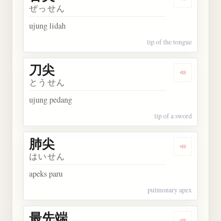
Dengarkan 
ぜっせん
ujung lidah
tip of the tongue
刀尖
Dengarkan 
とうせん
ujung pedang
tip of a sword
肺尖
Dengarkan 
はいせん
apeks paru
pulmonary apex
最先端