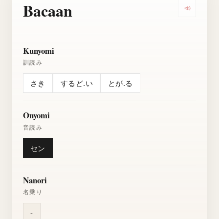
Bacaan
Dengarkan
Kunyomi
訓読み
さき
するど.い
とが.る
Onyomi
音読み
セン
Nanori
名乗り
-