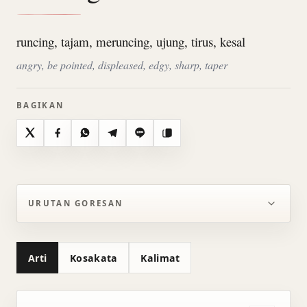
runcing, tajam, meruncing, ujung, tirus, kesal
angry, be pointed, displeased, edgy, sharp, taper
BAGIKAN
X
Facebook
WhatsApp
Telegram
Line
Salin
URUTAN GORESAN
Arti
Kosakata
Kalimat