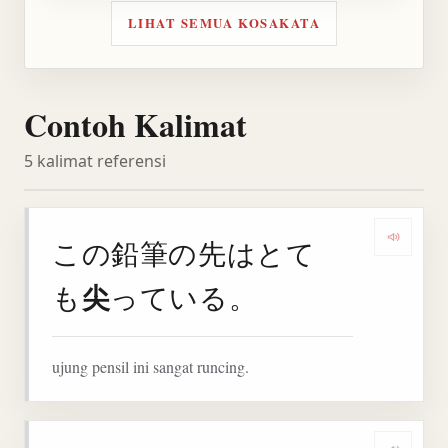
LIHAT SEMUA KOSAKATA
Contoh Kalimat
5 kalimat referensi
この鉛筆の先はとて
Denga
尖
も
っている。
ujung pensil ini sangat runcing.