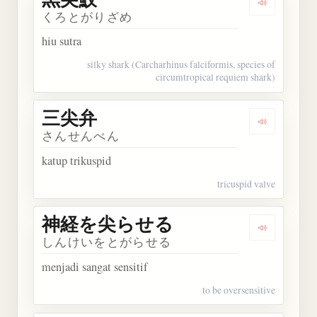
Dengarkan
くろとがりざめ
hiu sutra
silky shark (Carcharhinus falciformis, species of
circumtropical requiem shark)
三尖弁
Dengarkan
さんせんべん
katup trikuspid
tricuspid valve
神経を尖らせる
Dengarka
しんけいをとがらせる
menjadi sangat sensitif
to be oversensitive