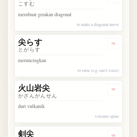
Dengarkan 
こすむ
membuat gerakan diagonal
to make a diagonal move
尖らす
Dengarkan
とがらす
meruncingkan
to raise (e.g. one's voice)
火山岩尖
Dengarkan
かざんがんせん
duri vulkanik
volcanic spine
剣尖