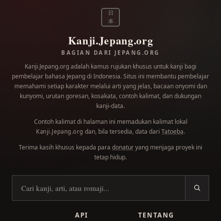
日
本
Kanji.Jepang.org
BAGIAN DARI JEPANG.ORG
Kanji.Jepang.org adalah kamus rujukan khusus untuk kanji bagi
pembelajar bahasa Jepang di Indonesia. Situs ini membantu pembelajar
memahami setiap karakter melalui arti yang jelas, bacaan onyomi dan
kunyomi, urutan goresan, kosakata, contoh kalimat, dan dukungan
kanji-data.
Contoh kalimat di halaman ini memadukan kalimat lokal
dan, bila tersedia, data dari
Tatoeba
.
Kanji.Jepang.org
Terima kasih khusus kepada para
donatur
yang menjaga proyek ini
tetap hidup.
Cari kanji
API
TENTANG