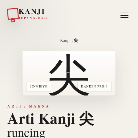
KANJI
日本
JEPANG.ORG
尖
Kanji
尖
JINMEIYŌ
KANKEN PRE-1
ARTI / MAKNA
Arti Kanji 尖
runcing