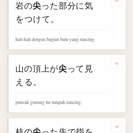
尖
岩の
った部分に気
Denga
をつけて。
hati-hati dengan bagian batu yang runcing.
尖
山の頂上が
って見
Denga
える。
puncak gunung itu tampak runcing.
尖
枝の
った先で指を
Denga