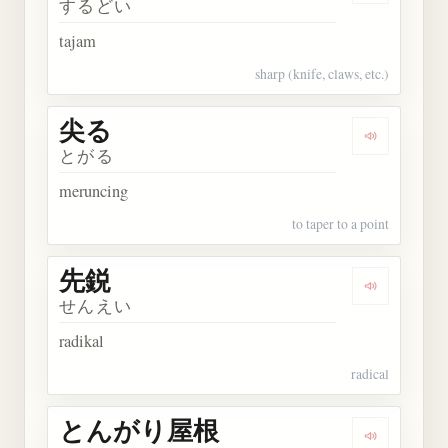
するどい
tajam
sharp (knife, claws, etc.)
尖る
Dengarkan 
とがる
meruncing
to taper to a point
先鋭
Dengarkan 
せんえい
radikal
radical
とんがり屋根
Dengarka