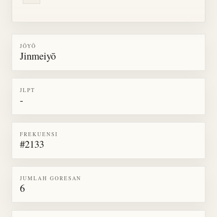
JŌYŌ
Jinmeiyō
JLPT
-
FREKUENSI
#2133
JUMLAH GORESAN
6