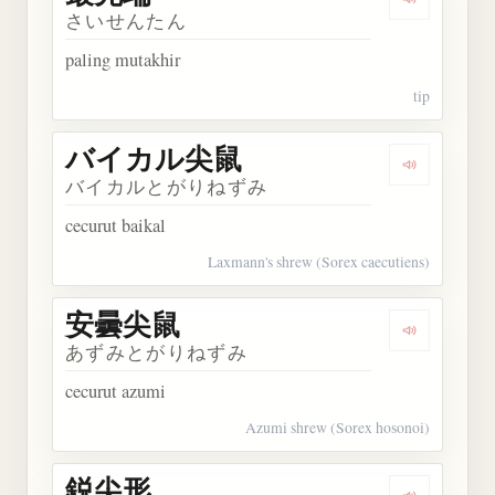
Dengarkan
さいせんたん
paling mutakhir
tip
バイカル尖鼠
Dengarka
バイカルとがりねずみ
cecurut baikal
Laxmann's shrew (Sorex caecutiens)
安曇尖鼠
Dengarkan
あずみとがりねずみ
cecurut azumi
Azumi shrew (Sorex hosonoi)
鋭尖形