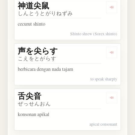
神道尖鼠
Dengarkan
しんとうとがりねずみ
cecurut shinto
Shinto shrew (Sorex shinto)
声を尖らす
Dengarka
こえをとがらす
berbicara dengan nada tajam
to speak sharply
舌尖音
Dengarkan
ぜっせんおん
konsonan apikal
apical consonant