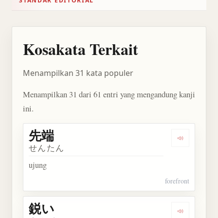
STANDAR EDITORIAL
Kosakata Terkait
Menampilkan 31 kata populer
Menampilkan 31 dari 61 entri yang mengandung kanji
ini.
先端
Dengarkan 
せんたん
ujung
forefront
鋭い
Dengarkan 