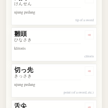
Dengarkan 
けんせん
ujung pedang
tip of a sword
雛頭
Dengarkan 
ひなさき
klitoris
clitoris
切っ先
Dengarkan
きっさき
ujung pedang
point (of a sword, etc.)
舌尖