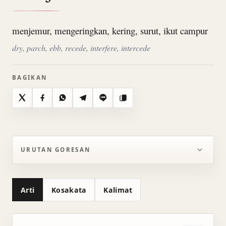
menjemur, mengeringkan, kering, surut, ikut campur
dry, parch, ebb, recede, interfere, intercede
BAGIKAN
X
Facebook
WhatsApp
Telegram
Line
Salin
URUTAN GORESAN
Arti
Kosakata
Kalimat