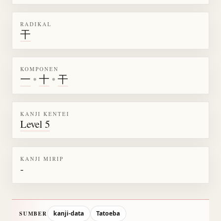
RADIKAL
干
KOMPONEN
一
•
十
•
干
KANJI KENTEI
Level 5
KANJI MIRIP
-
kanji-data
Tatoeba
SUMBER