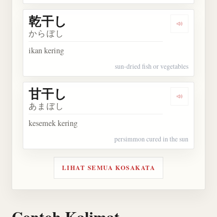
乾干し
Dengarkan
からぼし
ikan kering
sun-dried fish or vegetables
甘干し
Dengarkan
あまぼし
kesemek kering
persimmon cured in the sun
LIHAT SEMUA KOSAKATA
Contoh Kalimat