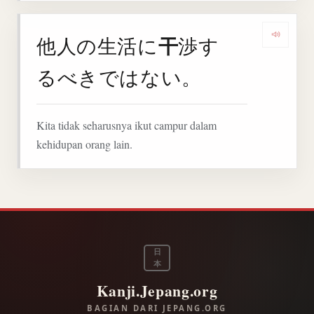
干
他人の生活に
渉す
Denga
るべきではない。
Kita tidak seharusnya ikut campur dalam
kehidupan orang lain.
日
本
Kanji.Jepang.org
BAGIAN DARI JEPANG.ORG