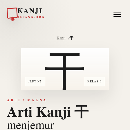
KANJI
日本
JEPANG.ORG
干
Kanji
干
JLPT N2
KELAS 6
ARTI / MAKNA
Arti Kanji 干
menjemur