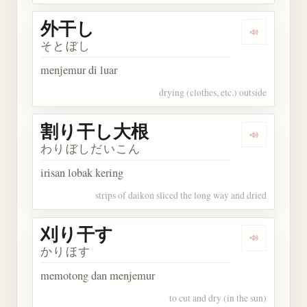
外干し
Dengarkan
そとぼし
menjemur di luar
drying (clothes, etc.) outside
割り干し大根
Dengarka
わりぼしだいこん
irisan lobak kering
strips of daikon sliced the long way and dried
刈り干す
Dengarkan
かりほす
memotong dan menjemur
to cut and dry (in the sun)