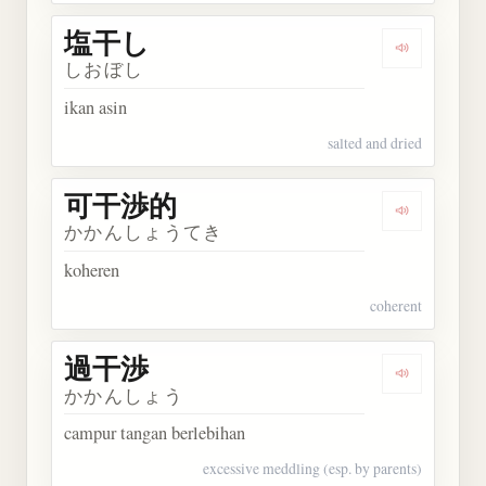
塩干し
Dengarkan
しおぼし
ikan asin
salted and dried
可干渉的
Dengarkan
かかんしょうてき
koheren
coherent
過干渉
Dengarkan
かかんしょう
campur tangan berlebihan
excessive meddling (esp. by parents)