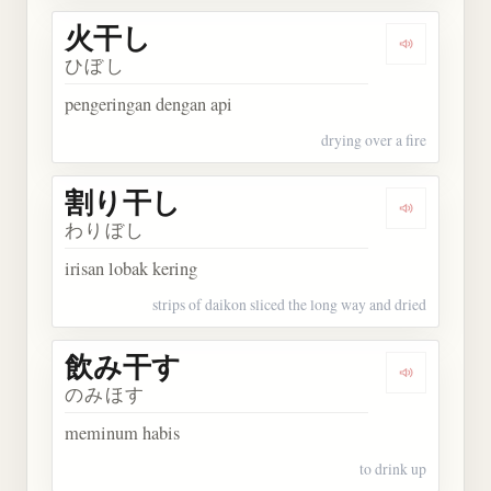
火干し
Dengarkan
ひぼし
pengeringan dengan api
drying over a fire
割り干し
Dengarkan
わりぼし
irisan lobak kering
strips of daikon sliced the long way and dried
飲み干す
Dengarkan
のみほす
meminum habis
to drink up