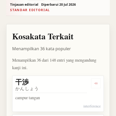
Tinjauan editorial
Diperbarui 20 Jul 2026
STANDAR EDITORIAL
Kosakata Terkait
Menampilkan 36 kata populer
Menampilkan 36 dari 148 entri yang mengandung
kanji ini.
干渉
Dengarkan 
かんしょう
campur tangan
interference