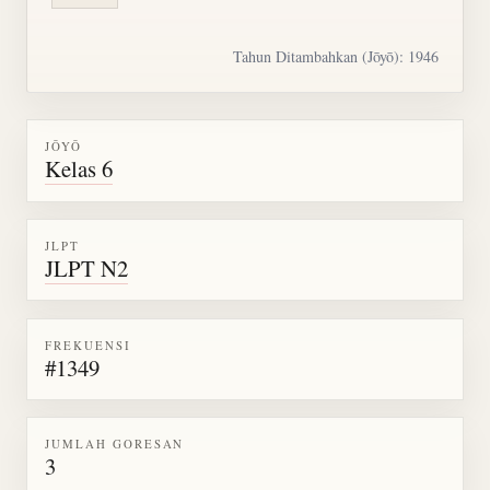
Tahun Ditambahkan (Jōyō): 1946
JŌYŌ
Kelas 6
JLPT
JLPT N2
FREKUENSI
#1349
JUMLAH GORESAN
3