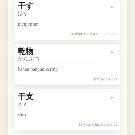
干す
Dengarkan 
ほす
menjemur
to deprive of a role, job, etc.
乾物
Dengarkan 
かんぶつ
bahan pangan kering
dry provisions
干支
Dengarkan 
えと
shio
12-year Chinese zodiac