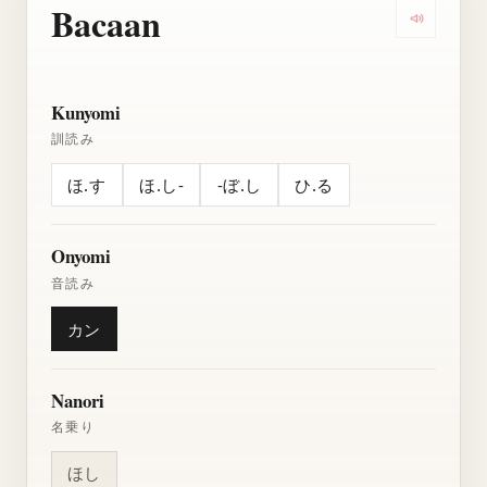
Bacaan
Dengarkan
Kunyomi
訓読み
ほ.す
ほ.し-
-ぼ.し
ひ.る
Onyomi
音読み
カン
Nanori
名乗り
ほし