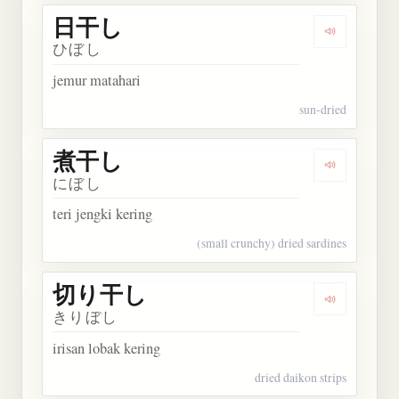
日干し
Dengarkan
ひぼし
jemur matahari
sun-dried
煮干し
Dengarkan
にぼし
teri jengki kering
(small crunchy) dried sardines
切り干し
Dengarkan
きりぼし
irisan lobak kering
dried daikon strips