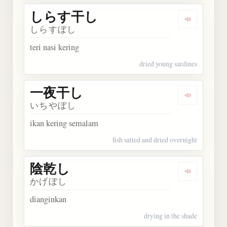
しらす干し
Dengarka
しらすぼし
teri nasi kering
dried young sardines
一夜干し
Dengarkan
いちやぼし
ikan kering semalam
fish salted and dried overnight
陰乾し
Dengarkan
かげぼし
dianginkan
drying in the shade