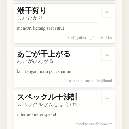
潮干狩り
Dengarkan
しおひがり
mencari kerang saat surut
shell gathering (at low tide)
あごが干上がる
Dengarka
あごがひあがる
kehilangan mata pencaharian
to lose one's means of livelihood
スペックル干渉計
Dengarka
スペックルかんしょうけい
interferometer spekel
speckle interferometer