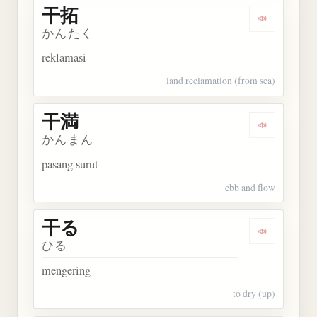
干拓
Dengarkan 
かんたく
reklamasi
land reclamation (from sea)
干満
Dengarkan 
かんまん
pasang surut
ebb and flow
干る
Dengarkan 
ひる
mengering
to dry (up)