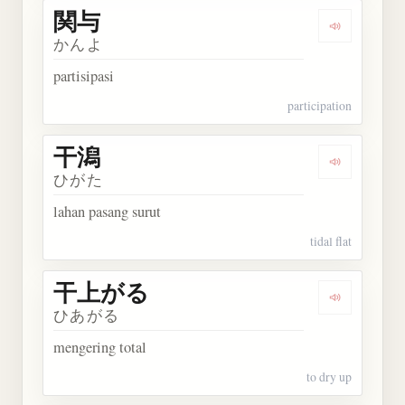
関与
Dengarkan 
かんよ
partisipasi
participation
干潟
Dengarkan 
ひがた
lahan pasang surut
tidal flat
干上がる
Dengarkan
ひあがる
mengering total
to dry up