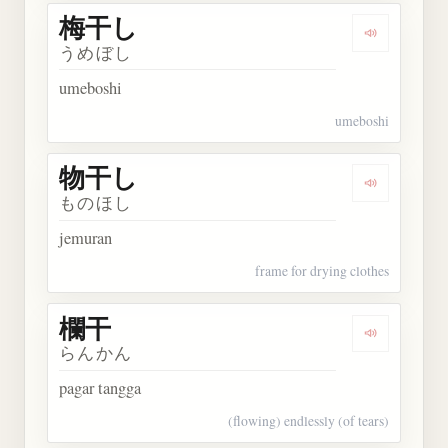
梅干し
Dengarkan
うめぼし
umeboshi
umeboshi
物干し
Dengarkan
ものほし
jemuran
frame for drying clothes
欄干
Dengarkan 
らんかん
pagar tangga
(flowing) endlessly (of tears)