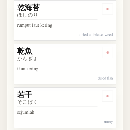
乾海苔
Dengarkan
ほしのり
rumput laut kering
dried edible seaweed
乾魚
Dengarkan 
かんぎょ
ikan kering
dried fish
若干
Dengarkan 
そこばく
sejumlah
many