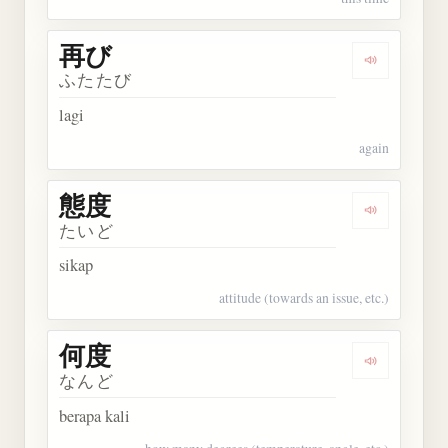
再び
Dengarkan 
ふたたび
lagi
again
態度
Dengarkan 
たいど
sikap
attitude (towards an issue, etc.)
何度
Dengarkan 
なんど
berapa kali