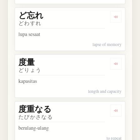
ど忘れ
Dengarkan
どわすれ
lupa sesaat
lapse of memory
度量
Dengarkan 
どりょう
kapasitas
length and capacity
度重なる
Dengarkan
たびかさなる
berulang-ulang
to repeat