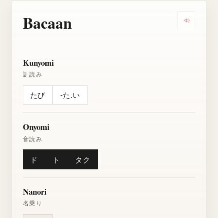
Bacaan
Dengarkan
Kunyomi
訓読み
たび
-た.い
Onyomi
音読み
ド
ト
タク
Nanori
名乗り