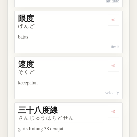
altitude
限度
Dengarkan 
げんど
batas
limit
速度
Dengarkan 
そくど
kecepatan
velocity
三十八度線
Dengarka
さんじゅうはちどせん
garis lintang 38 derajat