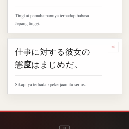
Tingkat pemahamannya terhadap bahasa
Jepang tinggi.
仕事に対する彼女の
Denga
度
態
はまじめだ。
Sikapnya terhadap pekerjaan itu serius.
日