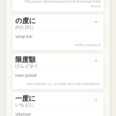
38th parallel (that demarcates North Korea and South
Korea)
の度に
Dengarkan
のたびに
setiap kali
on the occasion of
限度額
Dengarkan
げんどがく
limit jumlah
limit (amount, e.g. on credit card, loan, expenditure)
一度に
Dengarkan
いちどに
sekaligus