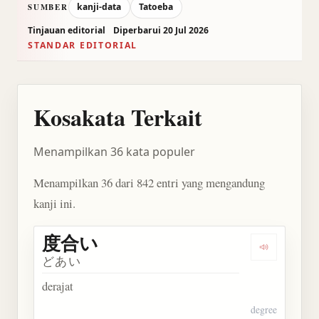
kanji-data
Tatoeba
SUMBER
Tinjauan editorial
Diperbarui 20 Jul 2026
STANDAR EDITORIAL
Kosakata Terkait
Menampilkan 36 kata populer
Menampilkan 36 dari 842 entri yang mengandung
kanji ini.
度合い
Dengarkan
どあい
derajat
degree