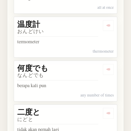
all at once
温度計
Dengarkan
おんどけい
termometer
thermometer
何度でも
Dengarkan
なんどでも
berapa kali pun
any number of times
二度と
Dengarkan
にどと
tidak akan pernah lagi