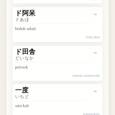
ド阿呆
Dengarkan
ドあほ
bodoh sekali
total idiot
ド田舎
Dengarkan
どいなか
pelosok
remote countryside
一度
Dengarkan 
いちど
satu kali
temporarily