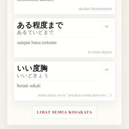
alcohol thermometer
ある程度まで
Dengarka
あるていどまで
sampai batas tertentu
to some degree
いい度胸
Dengarkan
いいどきょう
berani sekali
some nerve (as in "you have some nerve to ...")
LIHAT SEMUA KOSAKATA