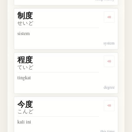
制度
Dengarkan 
せいど
sistem
system
程度
Dengarkan 
ていど
tingkat
degree
今度
Dengarkan 
こんど
kali ini
this time