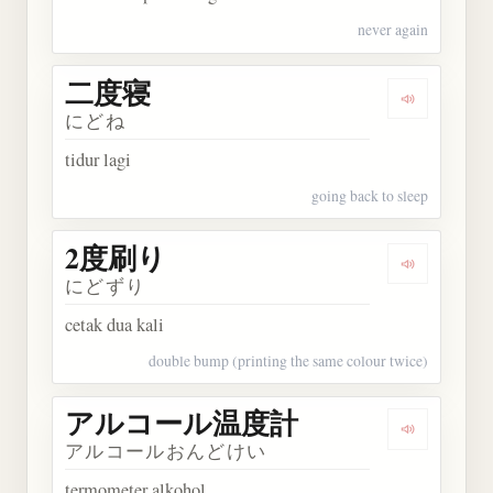
never again
二度寝
Dengarkan
にどね
tidur lagi
going back to sleep
2度刷り
Dengarkan
にどずり
cetak dua kali
double bump (printing the same colour twice)
アルコール温度計
Dengarka
アルコールおんどけい
termometer alkohol