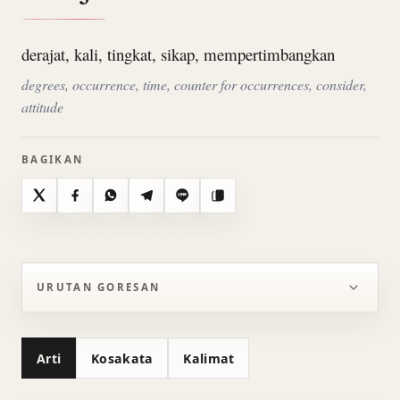
derajat, kali, tingkat, sikap, mempertimbangkan
degrees, occurrence, time, counter for occurrences, consider,
attitude
BAGIKAN
X
Facebook
WhatsApp
Telegram
Line
Salin
URUTAN GORESAN
Arti
Kosakata
Kalimat