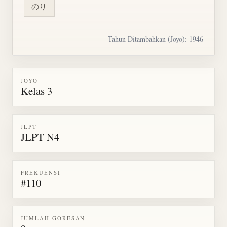
のり
Tahun Ditambahkan (Jōyō): 1946
JŌYŌ
Kelas 3
JLPT
JLPT N4
FREKUENSI
#110
JUMLAH GORESAN