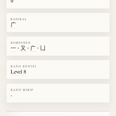
9
RADIKAL
广
KOMPONEN
一
•
又
•
广
•
凵
KANJI KENTEI
Level 8
KANJI MIRIP
-