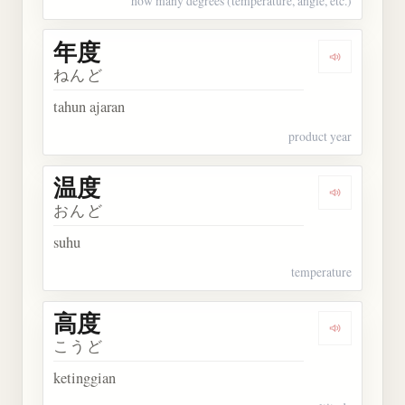
how many degrees (temperature, angle, etc.)
年度
Dengarkan 
ねんど
tahun ajaran
product year
温度
Dengarkan 
おんど
suhu
temperature
高度
Dengarkan 
こうど
ketinggian