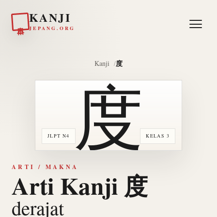
KANJI
日本
JEPANG.ORG
度
Kanji
度
JLPT N4
KELAS 3
ARTI / MAKNA
Arti Kanji 度
derajat