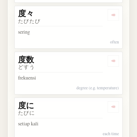
度々
Dengarkan 
たびたび
sering
often
度数
Dengarkan 
どすう
frekuensi
degree (e.g. temperature)
度に
Dengarkan 
たびに
setiap kali
each time