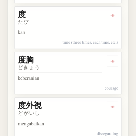
度
Dengarkan 
たび
kali
time (three times, each time, etc.)
度胸
Dengarkan 
どきょう
keberanian
courage
度外視
Dengarkan
どがいし
mengabaikan
disregarding