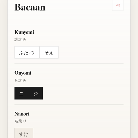
Bacaan
Dengarkan
Kunyomi
訓読み
ふた.つ
そえ
Onyomi
音読み
ニ
ジ
Nanori
名乗り
すけ