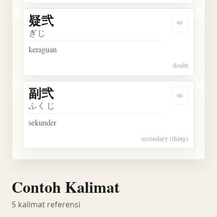
疑弐
Dengarkan 
ぎじ
keraguan
doubt
副弐
Dengarkan 
ふくじ
sekunder
secondary (thing)
Contoh Kalimat
5 kalimat referensi