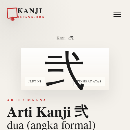
KANJI
日本
JEPANG.ORG
弐
Kanji
弐
JLPT N1
TINGKAT ATAS
ARTI / MAKNA
Arti Kanji 弐
dua (angka formal)