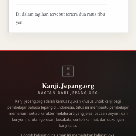
Di dalam tagihan tersebut tertera dua ratus ribu
yen.
日
本
Kanji.Jepang.org
BAGIAN DARI JEPANG.ORG
Kanji.Jepang.org adalah kamus rujukan khusus untuk kanji bagi
pembelajar bahasa Jepang di Indonesia. Situs ini membantu pembelajar
memahami setiap karakter melalui arti yang jelas, bacaan onyomi dan
kunyomi, urutan goresan, kosakata, contoh kalimat, dan dukungan
kanji-data.
Contoh kalimat di halaman ini memadukan kalimat lokal