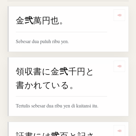
弐
金
萬円也。
Dengar
Sebesar dua puluh ribu yen.
弐
領収書に金
千円と
Denga
書かれている。
Tertulis sebesar dua ribu yen di kuitansi itu.
弐
証書には
百と記さ
Denga