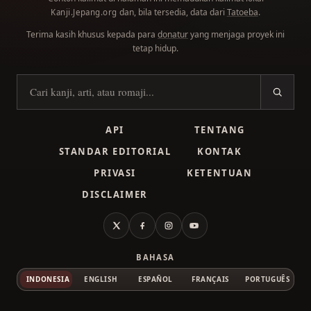
dan, bila tersedia, data dari
Tatoeba
.
Kanji.Jepang.org
Terima kasih khusus kepada para
donatur
yang menjaga proyek ini
tetap hidup.
Cari kanji
API
TENTANG
STANDAR EDITORIAL
KONTAK
PRIVASI
KETENTUAN
DISCLAIMER
X
Facebook
Instagram
YouTube
BAHASA
INDONESIA
ENGLISH
ESPAÑOL
FRANÇAIS
PORTUGUÊS