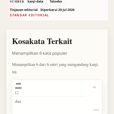
kanji-data
Tatoeba
SUMBER
Tinjauan editorial
Diperbarui 20 Jul 2026
STANDAR EDITORIAL
Kosakata Terkait
Menampilkan 6 kata populer
Menampilkan 6 dari 6 entri yang mengandung kanji
ini.
二
Dengarkan 
に
dua
two