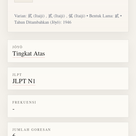
Varian:
貮
(Itaiji) , 贰 (Itaiji) , 㒃 (Itaiji) • Bentuk Lama: 貳 •
Tahun Ditambahkan (Jōyō): 1946
JŌYŌ
Tingkat Atas
JLPT
JLPT N1
FREKUENSI
-
JUMLAH GORESAN
6