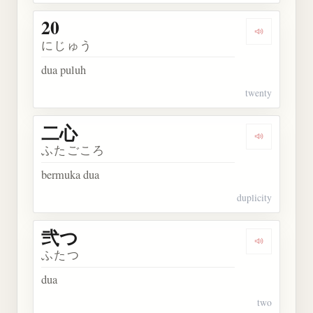
20
Dengarkan k
にじゅう
dua puluh
twenty
二心
Dengarkan 
ふたごころ
bermuka dua
duplicity
弐つ
Dengarkan 
ふたつ
dua
two