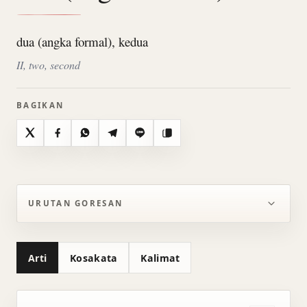
dua (angka formal), kedua
II, two, second
BAGIKAN
X
Facebook
WhatsApp
Telegram
Line
Salin
URUTAN GORESAN
Arti
Kosakata
Kalimat