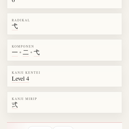
RADIKAL
弋
KOMPONEN
一
•
二
•
弋
KANJI KENTEI
Level 4
KANJI MIRIP
弍