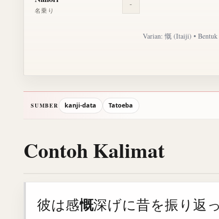
-
名乗り
Varian: 慨 (Itaiji) • Bent
kanji-data
Tatoeba
SUMBER
Contoh Kalimat
慨
彼は感
深げに昔を振り返