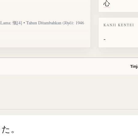
心
uk Lama: 慨[4] • Tahun Ditambahkan (Jōyō): 1946
KANJI KENTEI
-
Tinj
った。