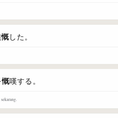
慨
憤
した。
慨
を
嘆する。
 sekarang.