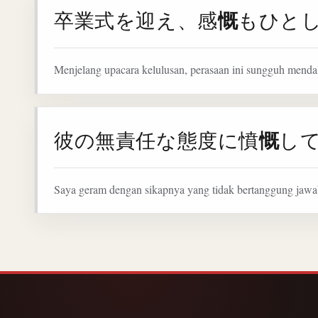
慨
卒業式を迎え、感
もひと
Menjelang upacara kelulusan, perasaan ini sungguh menda
慨
彼の無責任な態度に憤
し
Saya geram dengan sikapnya yang tidak bertanggung jawa