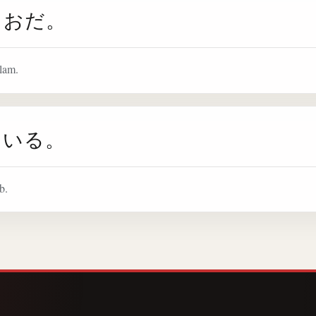
しおだ。
lam.
ている。
b.