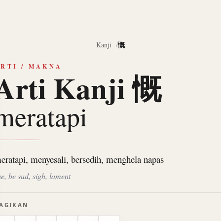
慨
Kanji
RTI / MAKNA
Arti Kanji 慨
meratapi
eratapi, menyesali, bersedih, menghela napas
ue, be sad, sigh, lament
AGIKAN