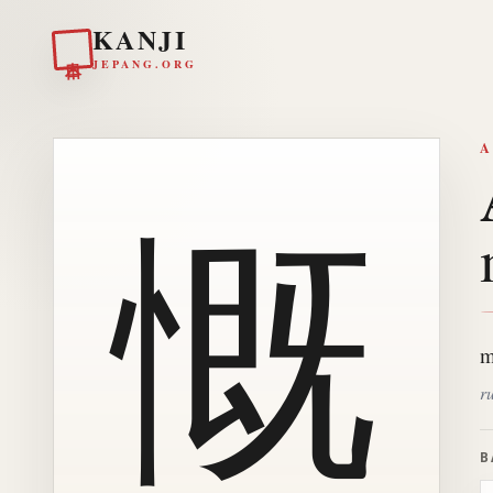
KANJI
日本
JEPANG.ORG
A
慨
m
r
B