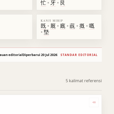
忙
•
牙
•
艮
KANJI MIRIP
既
•
厩
•
廐
•
蔇
•
摡
•
嘅
•
墍
auan editorial
Diperbarui 20 Jul 2026
STANDAR EDITORIAL
5 kalimat referensi
Dengark