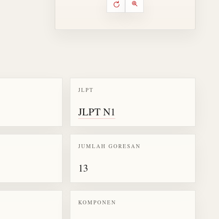
Putar ulang animasi
Kontrol animasi urutan goresa
Perbesar animasi
JLPT
k kanji 慨
JLPT N1
JUMLAH GORESAN
13
KOMPONEN