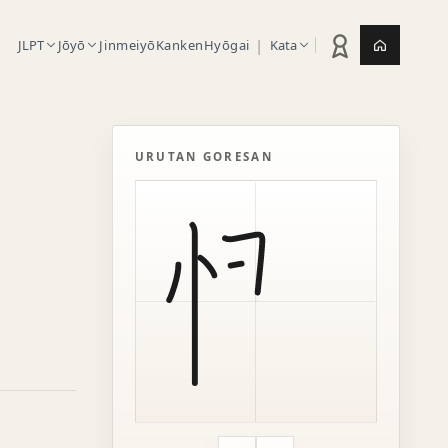
|
JLPT
Jōyō
Jinmeiyō
Kanken
Hyōgai
Kata
Statistik latihan
Jepang.or
URUTAN GORESAN