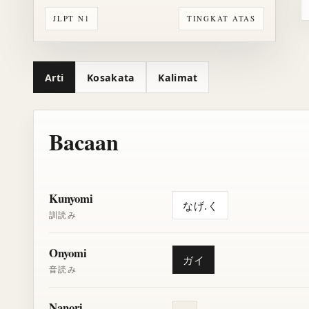
JLPT N1
TINGKAT ATAS
Arti
Kosakata
Kalimat
Bacaan
Kunyomi
なげ.く
訓読み
Onyomi
ガイ
音読み
Nanori