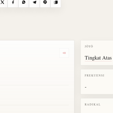
X
Facebook
WhatsApp
Telegram
Line
Salin
JŌYŌ
Dengarkan semua bacaan untu
Tingkat Atas
FREKUENSI
-
RADIKAL