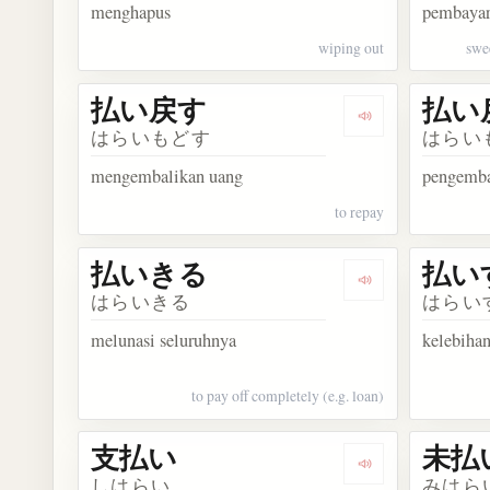
menghapus
pembaya
wiping out
swee
払い戻す
払い
Dengarkan kos
はらいもどす
はらい
mengembalikan uang
pengemba
to repay
払いきる
払い
Dengarkan kos
はらいきる
はらい
melunasi seluruhnya
kelebiha
to pay off completely (e.g. loan)
支払い
未払
Dengarkan kosa
しはらい
みはら