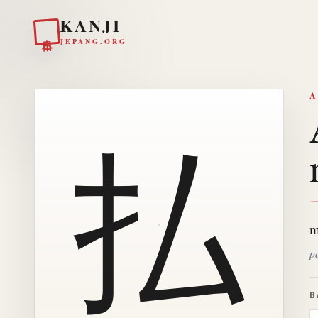
KANJI
日本
JEPANG.ORG
A
払
m
p
B