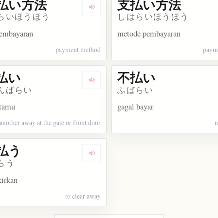
払い方法
支払い方法
akata 酔っ払い
Dengarkan kosakata お支払い方法
らいほうほう
しはらいほうほう
embayaran
metode pembayaran
payment method
paym
払い
不払い
kata 利払い
Dengarkan kosakata 門前払い
んばらい
ふばらい
 tamu
gagal bayar
another away at the gate or front door
n
払う
kata 先払い
Dengarkan kosakata 取り払う
らう
irkan
to clear away