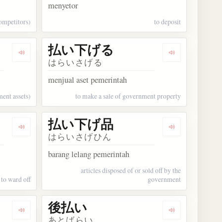
menyetor
competitors)
to deposit
払い下げる
Dengarkan kosakata 払い下げ
Dengarkan k
はらいさげる
menjual aset pemerintah
ent assets)
to make a sale of government property
払い下げ品
Dengarkan kosakata 払いのける
Dengarkan k
はらいさげひん
barang lelang pemerintah
articles disposed of or sold off by the
to ward off
government
後払い
Dengarkan kosakata 前払い
Dengarkan ko
あとばらい