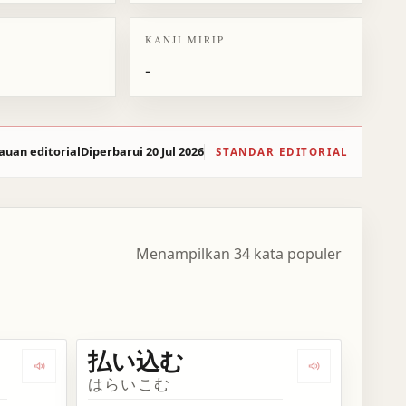
KANJI MIRIP
-
auan editorial
Diperbarui 20 Jul 2026
STANDAR EDITORIAL
Menampilkan 34 kata populer
払い込む
Dengarkan kosakata 払う
Dengarkan ko
はらいこむ