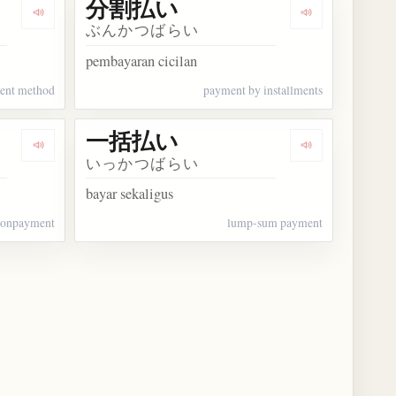
分割払い
Dengarkan kosakata 支払い方法
Dengarkan ko
ぶんかつばらい
pembayaran cicilan
ent method
payment by installments
一括払い
Dengarkan kosakata 不払い
Dengarkan ko
いっかつばらい
bayar sekaligus
onpayment
lump-sum payment