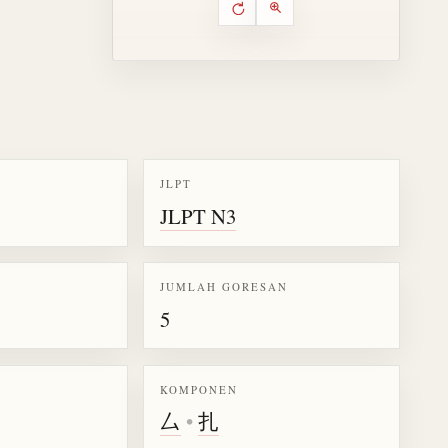
Putar ulang animasi
Kontrol animasi urutan goresa
Perbesar animasi
JLPT
JLPT N3
k kanji 払
JUMLAH GORESAN
5
KOMPONEN
厶
•
扎