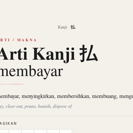
払
Kanji
RTI / MAKNA
Arti Kanji 払
membayar
embayar, menyingkirkan, membersihkan, membuang, mengu
ay, clear out, prune, banish, dispose of
AGIKAN