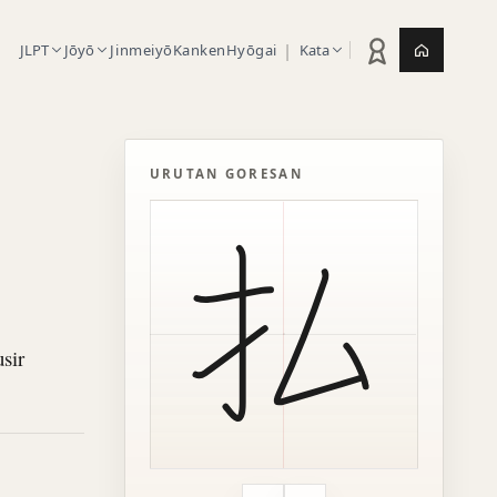
|
JLPT
Jōyō
Jinmeiyō
Kanken
Hyōgai
Kata
Statistik latihan
Jepang.or
URUTAN GORESAN
sir