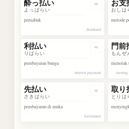
酔っ払い
お支
Dengarkan kos
よっぱらい
おしは
pemabuk
metode p
drunkard
利払い
門前
Dengarkan kosa
りばらい
もんぜ
pembayaran bunga
menolak
interest payment
turning 
先払い
取り
Dengarkan kosa
さきばらい
とりは
pembayaran di muka
menyingk
forerunner