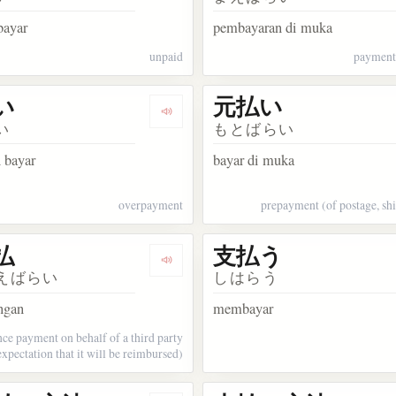
bayar
pembayaran di muka
unpaid
payment
い
元払い
akata 一時払い
Dengarkan kosakata 過払い
い
もとばらい
 bayar
bayar di muka
overpayment
prepayment (of postage, shi
払
支払う
kata 着払い
Dengarkan kosakata 立替払
えばらい
しはらう
ngan
membayar
ce payment on behalf of a third party
expectation that it will be reimbursed)