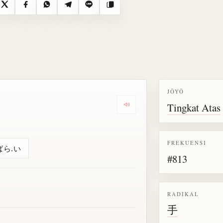
X
Facebook
WhatsApp
Telegram
Line
Salin
JŌYŌ
Tingkat Atas
Dengarkan semua bacaan untu
FREKUENSI
ばら.い
#813
RADIKAL
手