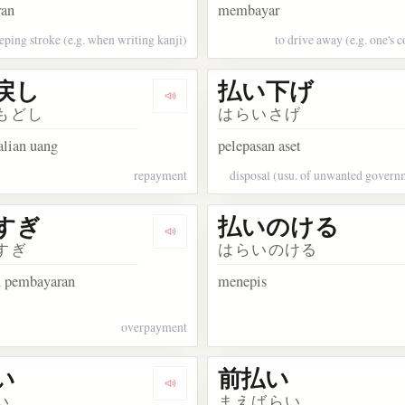
ran
membayar
ping stroke (e.g. when writing kanji)
to drive away (e.g. one's 
戻し
払い下げ
akata 払い戻す
Dengarkan kosakata 払い戻し
もどし
はらいさげ
lian uang
pelepasan aset
repayment
disposal (usu. of unwanted governm
すぎ
払いのける
akata 払いきる
Dengarkan kosakata 払いすぎ
すぎ
はらいのける
n pembayaran
menepis
overpayment
い
前払い
kata 支払い
Dengarkan kosakata 未払い
い
まえばらい