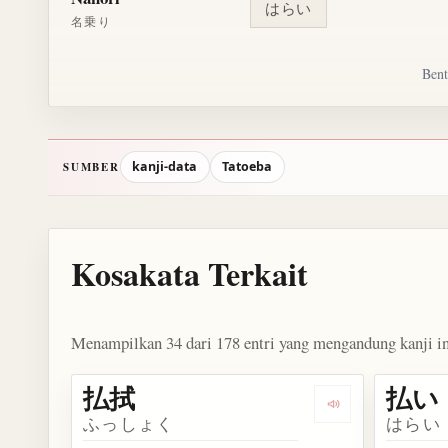
はらい
名乗り
Bent
kanji-data
Tatoeba
SUMBER
Kosakata Terkait
Menampilkan 34 dari 178 entri yang mengandung kanji in
払拭
払い
Dengarkan kosa
ふっしょく
はらい