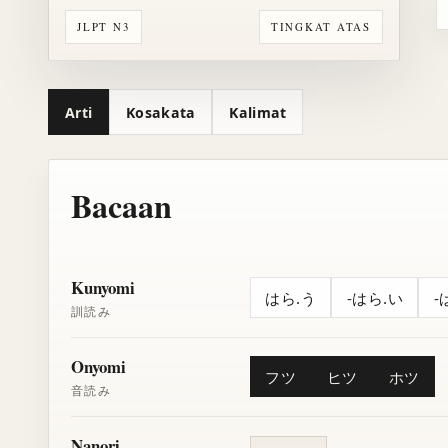
JLPT N3
TINGKAT ATAS
Arti
Kosakata
Kalimat
Bacaan
Kunyomi
はら.う
-はら.い
-
訓読み
Onyomi
フツ
ヒツ
ホツ
音読み
Nanori