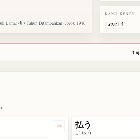
KANJI KENTEI
Level 4
uk Lama: 拂 • Tahun Ditambahkan (Jōyō): 1946
Tinj
i.
払う
kata 払拭
Dengarkan kosakata 払い
はらう