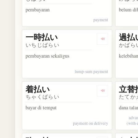
pembayaran
belum di
payment
一時払い
過払
Dengarkan kos
いちじばらい
かばら
pembayaran sekaligus
kelebihan
lump-sum payment
着払い
立替
Dengarkan kosa
ちゃくばらい
たてか
bayar di tempat
dana tala
advan
payment on delivery
(with 