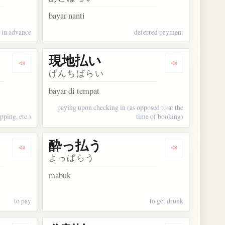
bayar nanti
 in advance
deferred payment
現地払い
Dengarkan kosakata 元払い
Dengarkan ko
げんちばらい
bayar di tempat
paying upon checking in (as opposed to at the
pping, etc.)
time of booking)
酔っ払う
Dengarkan kosakata 支払う
Dengarkan ko
よっぱらう
mabuk
to pay
to get drunk