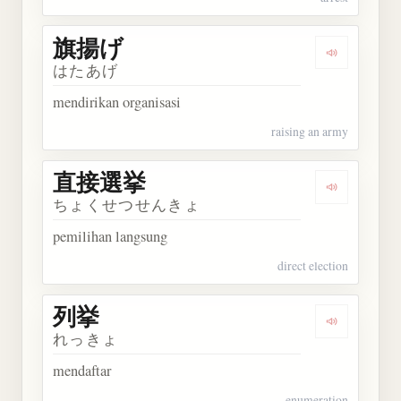
旗揚げ
Dengarkan
はたあげ
mendirikan organisasi
raising an army
直接選挙
Dengarkan
ちょくせつせんきょ
pemilihan langsung
direct election
列挙
Dengarkan 
れっきょ
mendaftar
enumeration