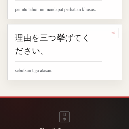
pemilu tahun ini mendapat perhatian khusus.
挙
理由を三つ
げてく
Denga
ださい。
sebutkan tiga alasan.
日
本