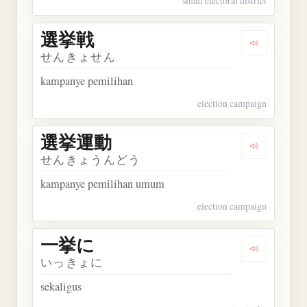
small electoral district
選挙戦
Dengarkan
せんきょせん
kampanye pemilihan
election campaign
選挙運動
Dengarkan
せんきょうんどう
kampanye pemilihan umum
election campaign
一挙に
Dengarkan
いっきょに
sekaligus