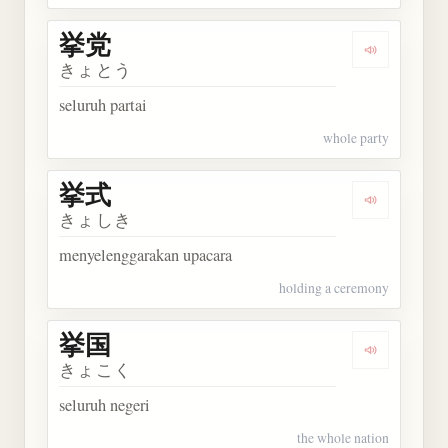
挙党
Dengarkan 
きょとう
seluruh partai
whole party
挙式
Dengarkan 
きょしき
menyelenggarakan upacara
holding a ceremony
挙国
Dengarkan 
きょこく
seluruh negeri
the whole nation