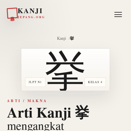
KANJI
日本
JEPANG.ORG
挙
Kanji
挙
JLPT N1
KELAS 4
ARTI / MAKNA
Arti Kanji 挙
mengangkat