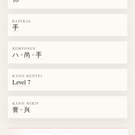
RADIKAL
手
KOMPONEN
ハ
•
尚
•
手
KANJI KENTEI
Level 7
KANJI MIRIP
誉
•
兴