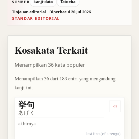
kanji-data
Tatoeba
SUMBER
Tinjauan editorial
Diperbarui 20 Jul 2026
STANDAR EDITORIAL
Kosakata Terkait
Menampilkan 36 kata populer
Menampilkan 36 dari 183 entri yang mengandung
kanji ini.
挙句
Dengarkan 
あげく
akhirnya
last line (of a renga)