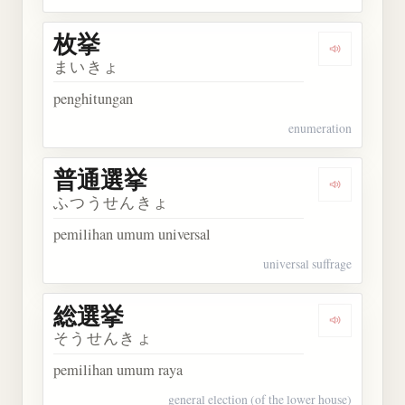
枚挙
Dengarkan 
まいきょ
penghitungan
enumeration
普通選挙
Dengarkan
ふつうせんきょ
pemilihan umum universal
universal suffrage
総選挙
Dengarkan
そうせんきょ
pemilihan umum raya
general election (of the lower house)