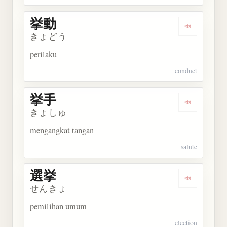
挙動
Dengarkan 
きょどう
perilaku
conduct
挙手
Dengarkan 
きょしゅ
mengangkat tangan
salute
選挙
Dengarkan 
せんきょ
pemilihan umum
election