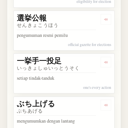
eligibility for election
選挙公報
Dengarkan
せんきょこうほう
pengumuman resmi pemilu
official gazette for elections
一挙手一投足
Dengarka
いっきょしゅいっとうそく
setiap tindak-tanduk
one's every action
ぶち上げる
Dengarka
ぶちあげる
mengumumkan dengan lantang