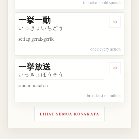
to make a bold speech
一挙一動
Dengarkan
いっきょいちどう
setiap gerak-gerik
one's every action
一挙放送
Dengarkan
いっきょほうそう
siaran maraton
broadcast marathon
LIHAT SEMUA KOSAKATA