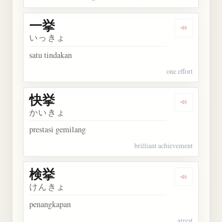
一挙
Dengarkan 
いっきょ
satu tindakan
one effort
快挙
Dengarkan 
かいきょ
prestasi gemilang
brilliant achievement
検挙
Dengarkan 
けんきょ
penangkapan
arrest