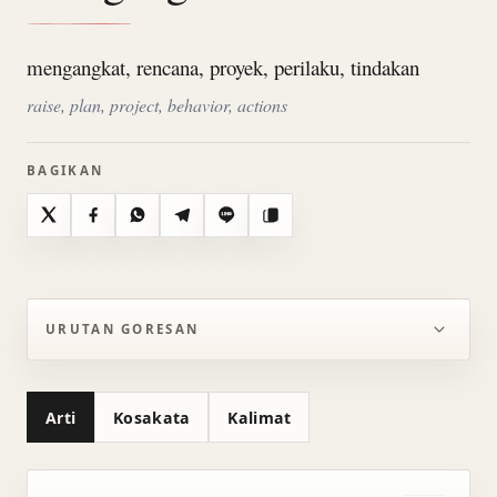
mengangkat, rencana, proyek, perilaku, tindakan
raise, plan, project, behavior, actions
BAGIKAN
X
Facebook
WhatsApp
Telegram
Line
Salin
URUTAN GORESAN
Arti
Kosakata
Kalimat