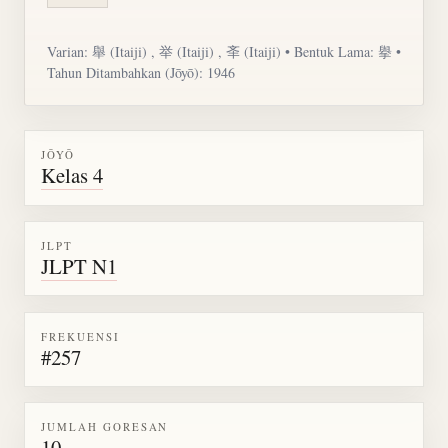
Varian:
舉
(Itaiji) , 举 (Itaiji) , 㪯 (Itaiji) • Bentuk Lama: 擧 •
Tahun Ditambahkan (Jōyō): 1946
JŌYŌ
Kelas 4
JLPT
JLPT N1
FREKUENSI
#257
JUMLAH GORESAN
10