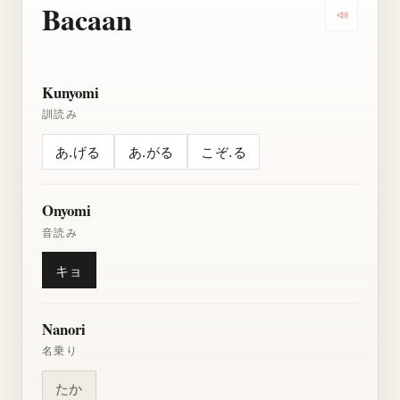
Bacaan
Dengarkan
Kunyomi
訓読み
あ.げる
あ.がる
こぞ.る
Onyomi
音読み
キョ
Nanori
名乗り
たか