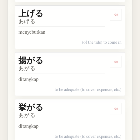
上げる
Dengarkan
あげる
menyebutkan
(of the tide) to come in
揚がる
Dengarkan
あがる
ditangkap
to be adequate (to cover expenses, etc.)
挙がる
Dengarkan
あがる
ditangkap
to be adequate (to cover expenses, etc.)