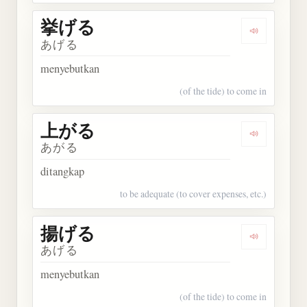
挙げる
Dengarkan
あげる
menyebutkan
(of the tide) to come in
上がる
Dengarkan
あがる
ditangkap
to be adequate (to cover expenses, etc.)
揚げる
Dengarkan
あげる
menyebutkan
(of the tide) to come in