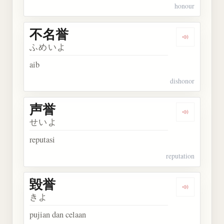
honour
不名誉
Dengarkan
ふめいよ
aib
dishonor
声誉
Dengarkan 
せいよ
reputasi
reputation
毀誉
Dengarkan 
きよ
pujian dan celaan