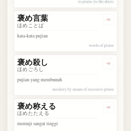
to praise (to the skies)
褒め言葉
Dengarkan
ほめことば
kata-kata pujian
words of praise
褒め殺し
Dengarkan
ほめごろし
pujian yang membunuh
mockery by means of excessive praise
褒め称える
Dengarka
ほめたたえる
memuji sangat tinggi