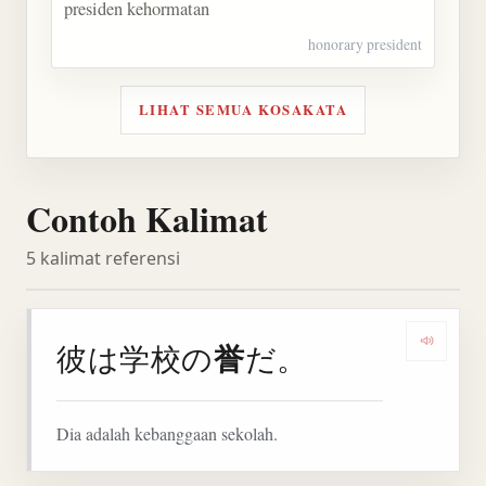
presiden kehormatan
honorary president
LIHAT SEMUA KOSAKATA
Contoh Kalimat
5 kalimat referensi
誉
彼は学校の
だ。
Denga
Dia adalah kebanggaan sekolah.