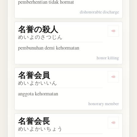
pemberhentian tidak hormat
dishonorable discharge
名誉の殺人
Dengarka
めいよのさつじん
pembunuhan demi kehormatan
honor killing
名誉会員
Dengarkan
めいよかいいん
anggota kehormatan
honorary member
名誉会長
Dengarkan
めいよかいちょう