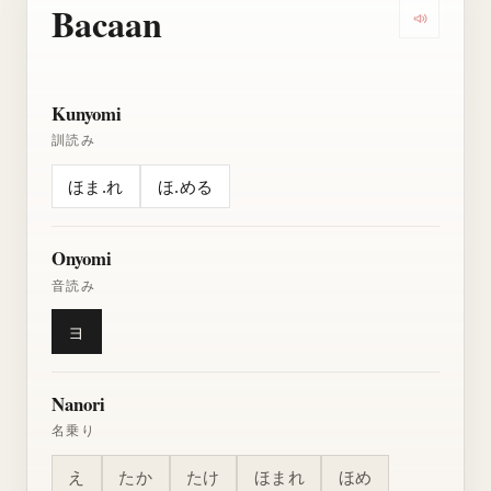
Bacaan
Dengarkan
Kunyomi
訓読み
ほま.れ
ほ.める
Onyomi
音読み
ヨ
Nanori
名乗り
え
たか
たけ
ほまれ
ほめ