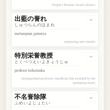
People's Honour Award (honor)
出藍の誉れ
Dengarka
しゅつらんのほまれ
melampaui gurunya
surpassing one's master
特別栄誉教授
Dengarka
とくべつえいよきょうじゅ
profesor terkemuka
distinguished professor (unofficial title awarded by the
institution itself)
不名誉除隊
Dengarka
ふめいよじょたい