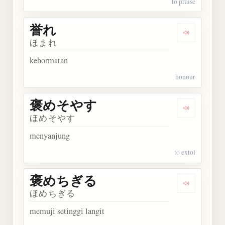
to praise
誉れ
Dengarkan 
ほまれ
kehormatan
honour
褒めそやす
Dengarka
ほめそやす
menyanjung
to extol
褒めちぎる
Dengarka
ほめちぎる
memuji setinggi langit