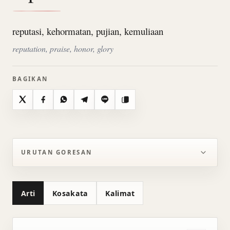
reputasi, kehormatan, pujian, kemuliaan
reputation, praise, honor, glory
BAGIKAN
X
Facebook
WhatsApp
Telegram
Line
Salin
URUTAN GORESAN
Arti
Kosakata
Kalimat