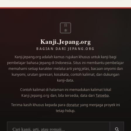
日
本
Kanji.Jepang.org
BAGIAN DARI JEPANG.ORG
Kanji.Jepang.org adalah kamus rujukan khusus untuk kanji bagi
pembelajar bahasa Jepang di Indonesia. Situs ini membantu pembelajar
memahami setiap karakter melalui arti yang jelas, bacaan onyomi dan
kunyomi, urutan goresan, kosakata, contoh kalimat, dan dukungan
kanji-data.
Contoh kalimat di halaman ini memadukan kalimat lokal
dan, bila tersedia, data dari
Tatoeba
.
Kanji.Jepang.org
Terima kasih khusus kepada para
donatur
yang menjaga proyek ini
tetap hidup.