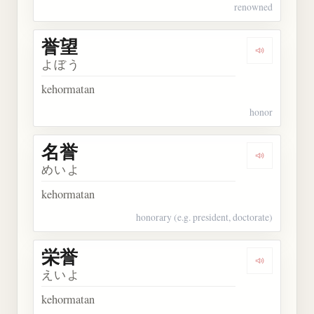
renowned
誉望
Dengarkan 
よぼう
kehormatan
honor
名誉
Dengarkan 
めいよ
kehormatan
honorary (e.g. president, doctorate)
栄誉
Dengarkan 
えいよ
kehormatan