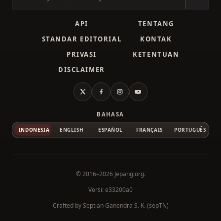
Cari kanji
API
TENTANG
STANDAR EDITORIAL
KONTAK
PRIVASI
KETENTUAN
DISCLAIMER
X
Facebook
Instagram
YouTube
BAHASA
INDONESIA
ENGLISH
ESPAÑOL
FRANÇAIS
PORTUGUÊS
© 2016–2026
Jepang.org
.
Versi: e33200a0
Crafted by
Septian Ganendra S. K. (sepTN)