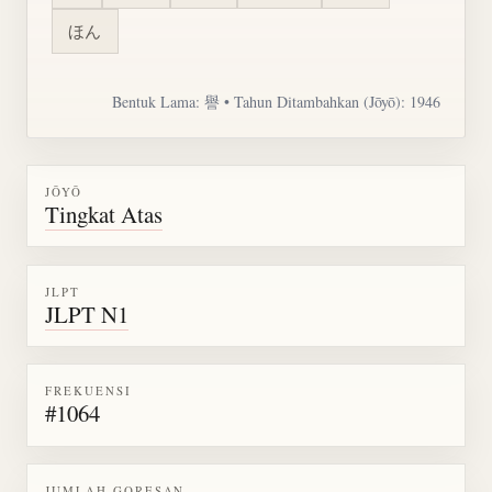
ほん
Bentuk Lama: 譽 • Tahun Ditambahkan (Jōyō): 1946
JŌYŌ
Tingkat Atas
JLPT
JLPT N1
FREKUENSI
#1064
JUMLAH GORESAN