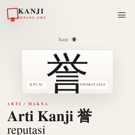
KANJI
日本
JEPANG.ORG
誉
Kanji
誉
JLPT N1
TINGKAT ATAS
ARTI / MAKNA
Arti Kanji 誉
reputasi