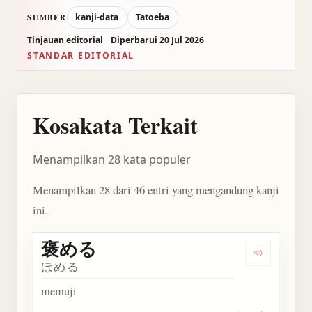
kanji-data
Tatoeba
SUMBER
Tinjauan editorial
Diperbarui 20 Jul 2026
STANDAR EDITORIAL
Kosakata Terkait
Menampilkan 28 kata populer
Menampilkan 28 dari 46 entri yang mengandung kanji
ini.
褒める
Dengarkan
ほめる
memuji