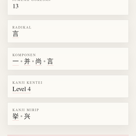
13
RADIKAL
言
KOMPONEN
一
•
并
•
尚
•
言
KANJI KENTEI
Level 4
KANJI MIRIP
挙
•
兴