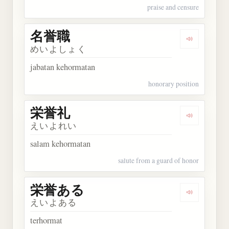
praise and censure
名誉職
Dengarkan
めいよしょく
jabatan kehormatan
honorary position
栄誉礼
Dengarkan
えいよれい
salam kehormatan
salute from a guard of honor
栄誉ある
Dengarkan
えいよある
terhormat