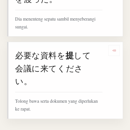
Dia menenteng sepatu sambil menyeberangi
sungai.
提
必要な資料を
して
Deng
会議に来てくださ
い。
Tolong bawa serta dokumen yang diperlukan
ke rapat.