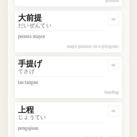
premise
大前提
Dengarkan
だいぜんてい
premis mayor
major premise (in a syllogism)
手提げ
Dengarkan
てさげ
tas tangan
handbag
上程
Dengarkan 
じょうてい
pengajuan