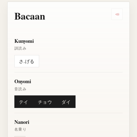
Bacaan
Dengarkan
Kunyomi
訓読み
さ.げる
Onyomi
音読み
テイ
チョウ
ダイ
Nanori
名乗り