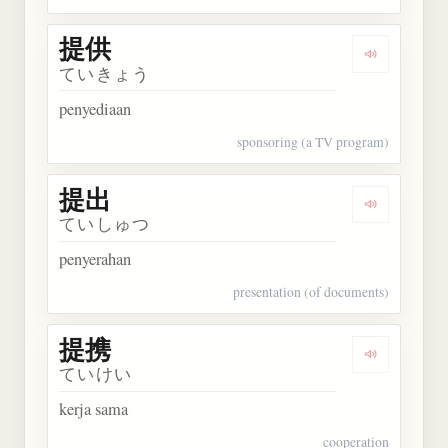
提供
Dengarkan 
ていきょう
penyediaan
sponsoring (a TV program)
提出
Dengarkan 
ていしゅつ
penyerahan
presentation (of documents)
提携
Dengarkan 
ていけい
kerja sama
cooperation