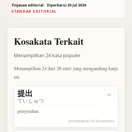
Tinjauan editorial
Diperbarui 20 Jul 2026
STANDAR EDITORIAL
Kosakata Terkait
Menampilkan 24 kata populer
Menampilkan 24 dari 28 entri yang mengandung kanji
ini.
提出
Dengarkan 
ていしゅつ
penyerahan
presentation (of documents)