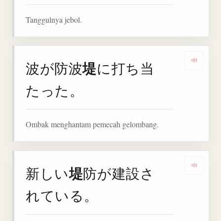
Tanggulnya jebol.
堤
波が防波
に打ち当
Denga
たった。
Ombak menghantam pemecah gelombang.
堤
新しい
防が建設さ
Denga
れている。