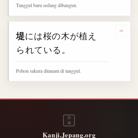
Tanggul baru sedang dibangun.
堤
には桜の木が植え
Denga
られている。
Pohon sakura ditanam di tanggul.
日
本
Kanji.Jepang.org