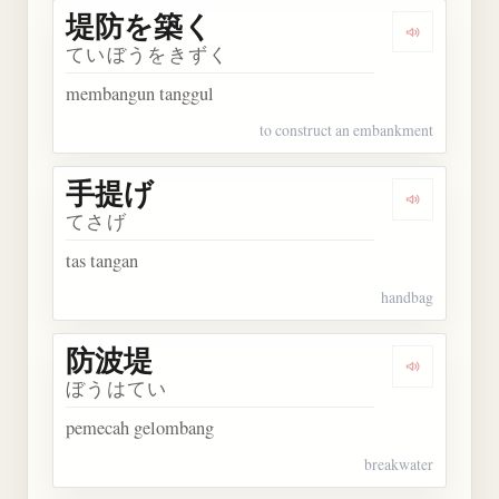
堤防を築く
Dengarka
ていぼうをきずく
membangun tanggul
to construct an embankment
手提げ
Dengarkan
てさげ
tas tangan
handbag
防波堤
Dengarkan
ぼうはてい
pemecah gelombang
breakwater