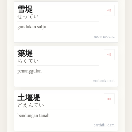
雪堤
Dengarkan 
せってい
gundukan salju
snow mound
築堤
Dengarkan 
ちくてい
penanggulan
embankment
土堰堤
Dengarkan
どえんてい
bendungan tanah
earthfill dam