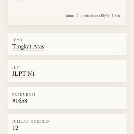
Tahun Ditambahkan (Jōyō): 1946
JŌYŌ
Tingkat Atas
JLPT
JLPT N1
FREKUENSI
#1658
JUMLAH GORESAN
12