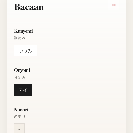
Bacaan
Dengarkan
Kunyomi
訓読み
つつみ
Onyomi
音読み
テイ
Nanori
名乗り
-