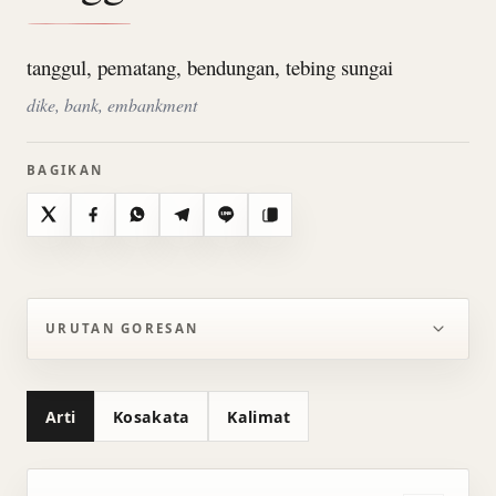
tanggul, pematang, bendungan, tebing sungai
dike, bank, embankment
BAGIKAN
X
Facebook
WhatsApp
Telegram
Line
Salin
URUTAN GORESAN
Arti
Kosakata
Kalimat