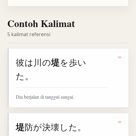
Contoh Kalimat
5 kalimat referensi
堤
彼は川の
を歩い
Denga
た。
Dia berjalan di tanggul sungai.
堤
防が決壊した。
Denga