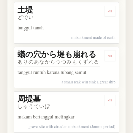
土堤
Dengarkan 
どでい
tanggul tanah
embankment made of earth
蟻の穴から堤も崩れる
Dengark
ありのあなからつつみもくずれる
tanggul runtuh karena lubang semut
a small leak will sink a great ship
周堤墓
Dengarkan
しゅうていぼ
makam bertanggul melingkar
grave-site with circular embankment (Jomon period)