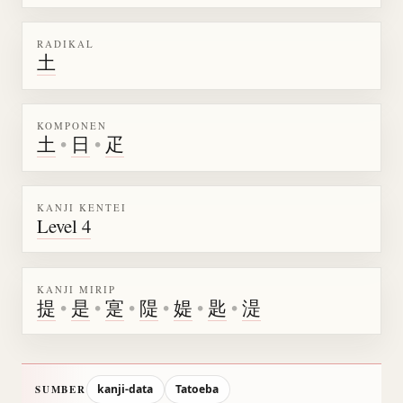
RADIKAL
土
KOMPONEN
土
•
日
•
疋
KANJI KENTEI
Level 4
KANJI MIRIP
提
•
是
•
寔
•
隄
•
媞
•
匙
•
湜
kanji-data
Tatoeba
SUMBER