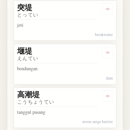
突堤
Dengarkan 
とってい
jeti
breakwater
堰堤
Dengarkan 
えんてい
bendungan
dam
高潮堤
Dengarkan
こうちょうてい
tanggul pasang
storm surge barrier