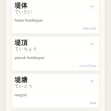
堤体
Dengarkan 
ていたい
badan bendungan
dam body
堤頂
Dengarkan 
ていちょう
puncak bendungan
crest of dam
堤塘
Dengarkan 
ていとう
tanggul
bank