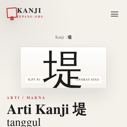
KANJI
日本
JEPANG.ORG
堤
Kanji
堤
JLPT N1
TINGKAT ATAS
ARTI / MAKNA
Arti Kanji 堤
tanggul