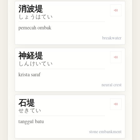
消波堤
Dengarkan
しょうはてい
pemecah ombak
breakwater
神経堤
Dengarkan
しんけいてい
krista saraf
neural crest
石堤
Dengarkan 
せきてい
tanggul batu
stone embankment